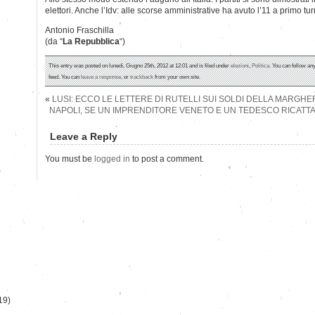
elettori. Anche l’Idv: alle scorse amministrative ha avuto l’11 a primo tur
Antonio Fraschilla
(da “
La Repubblica
“)
This entry was posted on lunedì, Giugno 25th, 2012 at 12:01 and is filed under
elezioni
,
Politica
. You can follow an
feed. You can
leave a response
, or
trackback
from your own site.
«
LUSI: ECCO LE LETTERE DI RUTELLI SUI SOLDI DELLA MARGHE
NAPOLI, SE UN IMPRENDITORE VENETO E UN TEDESCO RICATTAN
Leave a Reply
You must be
logged in
to post a comment.
)
19)