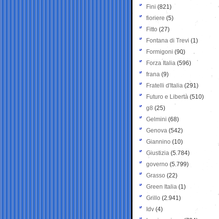
Fini
(821)
fioriere
(5)
Fitto
(27)
Fontana di Trevi
(1)
Formigoni
(90)
Forza Italia
(596)
frana
(9)
Fratelli d'Italia
(291)
Futuro e Libertà
(510)
g8
(25)
Gelmini
(68)
Genova
(542)
Giannino
(10)
Giustizia
(5.784)
governo
(5.799)
Grasso
(22)
Green Italia
(1)
Grillo
(2.941)
Idv
(4)