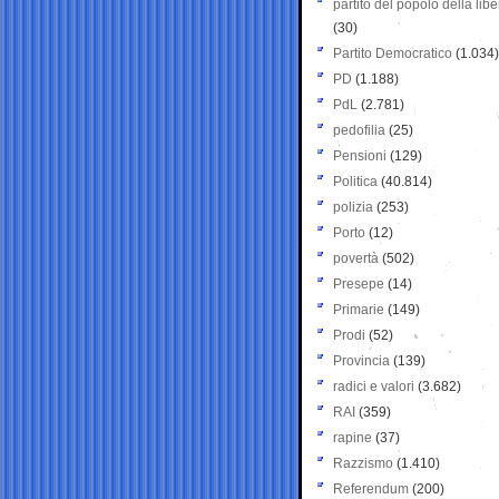
partito del popolo della libe
(30)
Partito Democratico
(1.034)
PD
(1.188)
PdL
(2.781)
pedofilia
(25)
Pensioni
(129)
Politica
(40.814)
polizia
(253)
Porto
(12)
povertà
(502)
Presepe
(14)
Primarie
(149)
Prodi
(52)
Provincia
(139)
radici e valori
(3.682)
RAI
(359)
rapine
(37)
Razzismo
(1.410)
Referendum
(200)