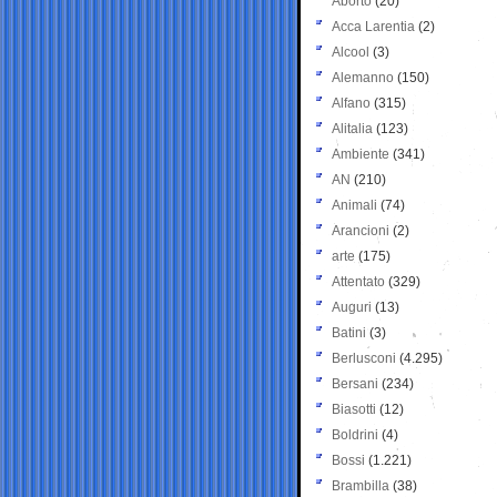
Aborto
(20)
Acca Larentia
(2)
Alcool
(3)
Alemanno
(150)
Alfano
(315)
Alitalia
(123)
Ambiente
(341)
AN
(210)
Animali
(74)
Arancioni
(2)
arte
(175)
Attentato
(329)
Auguri
(13)
Batini
(3)
Berlusconi
(4.295)
Bersani
(234)
Biasotti
(12)
Boldrini
(4)
Bossi
(1.221)
Brambilla
(38)