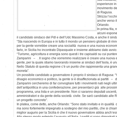
esperienze in g
movimento dei
di Ragusa.
Strizza l’occ
anche verso i
Orlando.
In prima fila, 
alcuni espone
il candidato sindaco del Pdl e dell’Udc Massimo Costa, e anche il sin
“Sta nascendo in Europa e in tutto il mondo un pensiero globale di ri
per la gente vorrebbe creare una socialità nuova e una nuova eco
farlo, in Sicilia ho incontrato Dipasquale e insieme abbiamo dato avvio 
“Turismo, agricoltura e energia sono questi i tre capisaldi su cui pun
Zamparini – . Il sogno che vorremmo realizzare è creare una nuova e
gente, per la quale stiamo lavorando insieme ai sindaci dell’Isola, è u
Nello Statuto di questa regione c’è un punto che rappresenta una grand
moneta”.
Un possibile candidato a governatore è proprio il sindaco di Ragusa: “
disagio economico e politico, la gente si è disaffezionata ai partiti
Zamparini cercheremo di far convogliare tutti i movimenti nati negli ult
dell’antipolitica in una confederazione, per presentarci già alle prossi
programma, una lista e un presidente. Non ci saranno deputati uscenti,
amministratori e da gente della società civile. Se sarò candidato alle R
un progetto concreto”.
In platea, come detto, anche Orlando: “Sono stato invitato e in qualità 
ma sono fortemente impegnato a sostegno del mio partito, che si ch
miglior augurio per la Sicilia è che il nuovo governatore abbia anch’esso 
Allo stesso modo estendo l’augurio all’Italia. I partiti si sono dimostrat