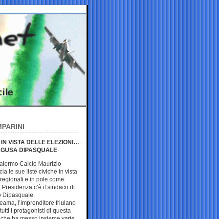
MPARINI
 IN VISTA DELLE ELEZIONI…
RAGUSA DIPASQUALE
 Palermo Calcio Maurizio
ia le sue liste civiche in vista
 regionali e in pole come
 Presidenza c’è il sindaco di
o Dipasquale.
teama, l’imprenditore friulano
utti i protagonisti di questa
a, che ha messo insieme varie