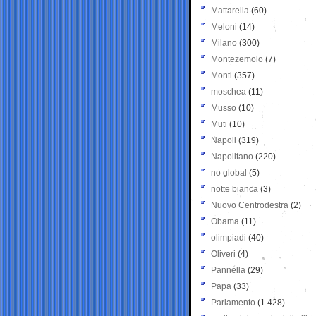
Mattarella
(60)
Meloni
(14)
Milano
(300)
Montezemolo
(7)
Monti
(357)
moschea
(11)
Musso
(10)
Muti
(10)
Napoli
(319)
Napolitano
(220)
no global
(5)
notte bianca
(3)
Nuovo Centrodestra
(2)
Obama
(11)
olimpiadi
(40)
Oliveri
(4)
Pannella
(29)
Papa
(33)
Parlamento
(1.428)