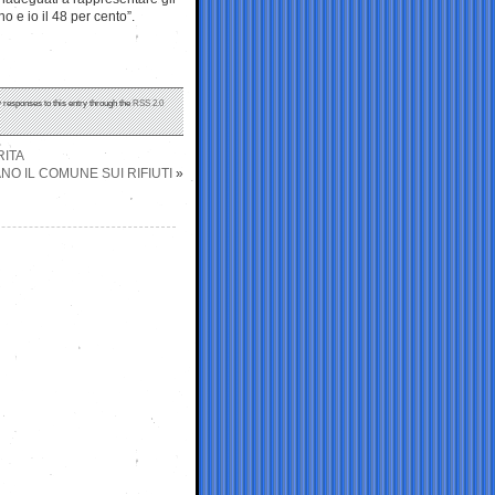
no e io il 48 per cento”.
y responses to this entry through the
RSS 2.0
RITA
O IL COMUNE SUI RIFIUTI
»