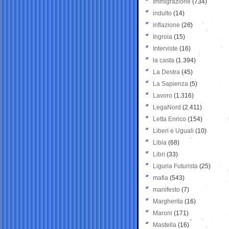
Immigrazione
(734)
indulto
(14)
inflazione
(26)
Ingroia
(15)
Interviste
(16)
la casta
(1.394)
La Destra
(45)
La Sapienza
(5)
Lavoro
(1.316)
LegaNord
(2.411)
Letta Enrico
(154)
Liberi e Uguali
(10)
Libia
(68)
Libri
(33)
Liguria Futurista
(25)
mafia
(543)
manifesto
(7)
Margherita
(16)
Maroni
(171)
Mastella
(16)