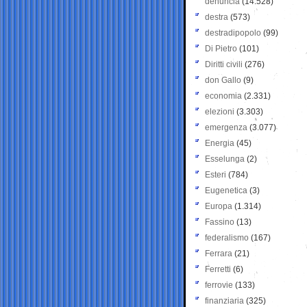
denuncia
(14.528)
destra
(573)
destradipopolo
(99)
Di Pietro
(101)
Diritti civili
(276)
don Gallo
(9)
economia
(2.331)
elezioni
(3.303)
emergenza
(3.077)
Energia
(45)
Esselunga
(2)
Esteri
(784)
Eugenetica
(3)
Europa
(1.314)
Fassino
(13)
federalismo
(167)
Ferrara
(21)
Ferretti
(6)
ferrovie
(133)
finanziaria
(325)