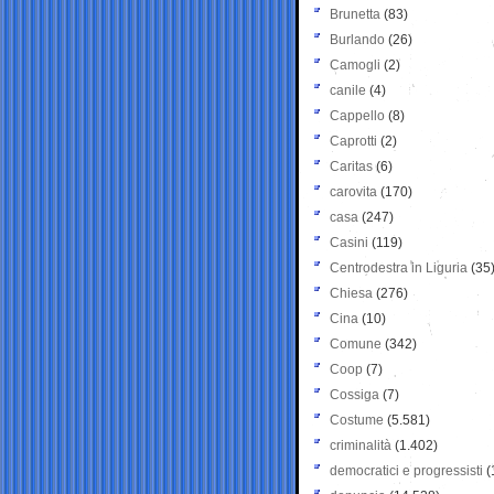
Brunetta
(83)
Burlando
(26)
Camogli
(2)
canile
(4)
Cappello
(8)
Caprotti
(2)
Caritas
(6)
carovita
(170)
casa
(247)
Casini
(119)
Centrodestra in Liguria
(35
Chiesa
(276)
Cina
(10)
Comune
(342)
Coop
(7)
Cossiga
(7)
Costume
(5.581)
criminalità
(1.402)
democratici e progressisti
(