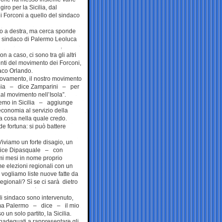
iro per la Sicilia, dal
 Forconi a quello del sindaco
hio a destra, ma cerca sponde
l sindaco di Palermo Leoluca
non a caso, ci sono tra gli altri
nti del movimento dei Forconi,
daco Orlando.
nnovamento, il nostro movimento
nomia – dice Zamparini – per
al movimento nell’Isola”.
teremo in Sicilia – aggiunge
conomia al servizio della
na cosa nella quale credo.
e fortuna: si può battere
Viviamo un forte disagio, un
 – dice Dipasquale – con
imi mesi in nome proprio
me elezioni regionali con un
 vogliamo liste nuove fatte da
egionali? Sì se ci sarà dietro
di sindaco sono intervenuto,
iama Palermo – dice – il mio
un solo partito, la Sicilia.
i inadeguati a rappresentare gli