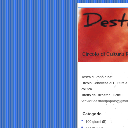
Destra di Popolo.net
Circolo Genovese di Cultura e
Politica
Diretto da Riccardo Fucile
Scrivici: destradipopolo@gma
Categorie
100 giorni
(5)