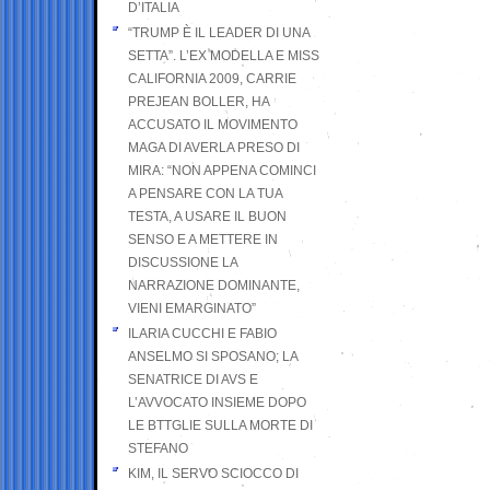
D’ITALIA
“TRUMP È IL LEADER DI UNA
SETTA”. L’EX MODELLA E MISS
CALIFORNIA 2009, CARRIE
PREJEAN BOLLER, HA
ACCUSATO IL MOVIMENTO
MAGA DI AVERLA PRESO DI
MIRA: “NON APPENA COMINCI
A PENSARE CON LA TUA
TESTA, A USARE IL BUON
SENSO E A METTERE IN
DISCUSSIONE LA
NARRAZIONE DOMINANTE,
VIENI EMARGINATO”
ILARIA CUCCHI E FABIO
ANSELMO SI SPOSANO; LA
SENATRICE DI AVS E
L’AVVOCATO INSIEME DOPO
LE BTTGLIE SULLA MORTE DI
STEFANO
KIM, IL SERVO SCIOCCO DI