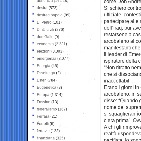
denuncia
(14.528)
come Don Andrea 
Si schierò contro
destra
(573)
ufficiale, contes
destradipopolo
(99)
partecipare alle
Di Pietro
(101)
dell’Iraq, pur a
Diritti civili
(276)
restarsene a cas
don Gallo
(9)
arcobaleno al co
economia
(2.331)
manifestanti che
elezioni
(3.303)
Il leader di Eme
emergenza
(3.077)
ispiratore della 
Energia
(45)
“Non ritratto ne
Esselunga
(2)
che si dissocian
inaccettabili”.
Esteri
(784)
Erano i giorni in
Eugenetica
(3)
arcobaleno, in se
Europa
(1.314)
disse: “Quando g
Fassino
(13)
nome dei supremi 
federalismo
(167)
si squaglieranno
Ferrara
(21)
c’era prima”. Ovv
Ferretti
(6)
A chi gli rimprov
ferrovie
(133)
realtà rispondeva
finanziaria
(325)
pacifista. Io son