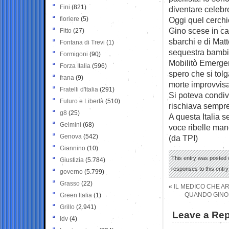
Fini
(821)
diventare celebr
fioriere
(5)
Oggi quel cerchi
Gino scese in ca
Fitto
(27)
sbarchi e di Matt
Fontana di Trevi
(1)
sequestra bambin
Formigoni
(90)
Mobilitò Emergen
Forza Italia
(596)
spero che si tolg
frana
(9)
morte improvvisa
Fratelli d'Italia
(291)
Si poteva condiv
Futuro e Libertà
(510)
rischiava sempre 
g8
(25)
A questa Italia 
Gelmini
(68)
voce ribelle man
Genova
(542)
(da TPI)
Giannino
(10)
This entry was posted o
Giustizia
(5.784)
responses to this entr
governo
(5.799)
Grasso
(22)
«
IL MEDICO CHE A
QUANDO GINO
Green Italia
(1)
Grillo
(2.941)
Leave a Rep
Idv
(4)