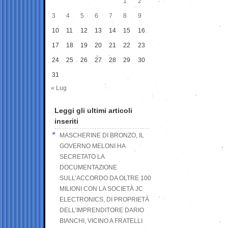
1
2
3
4
5
6
7
8
9
10
11
12
13
14
15
16
17
18
19
20
21
22
23
24
25
26
27
28
29
30
31
« Lug
Leggi gli ultimi articoli
inseriti
MASCHERINE DI BRONZO, IL
GOVERNO MELONI HA
SECRETATO LA
DOCUMENTAZIONE
SULL’ACCORDO DA OLTRE 100
MILIONI CON LA SOCIETÀ JC
ELECTRONICS, DI PROPRIETÀ
DELL’IMPRENDITORE DARIO
BIANCHI, VICINO A FRATELLI