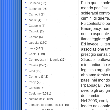
Fu in quelle pole
Brunetta
(83)
mondo pacifista, 
Burlando
(26)
schierarsi contr
Camogli
(2)
crimini di guerra
canile
(4)
Fu contestato pe
Cappello
(8)
Emergency, non s
Caprotti
(2)
nostro ospedale 
Caritas
(6)
fiancheggiare gli
carovita
(170)
Ed invece lui te
casa
(247)
associazione uma
prestigio senza pr
Casini
(119)
Strada si batteva
Centrodestra in Liguria
(35)
mine antiuomo e,
Chiesa
(276)
legittimo orgogli
Cina
(10)
abbiamo fornito a
Comune
(342)
paesi nel mondo
Coop
(7)
I “pappagalli ve
Cossiga
(7)
ovvero gli ordign
Costume
(5.581)
dei bambini.
criminalità
(1.402)
Nel 2003, con la
democratici e progressisti
(19)
leader nazionale