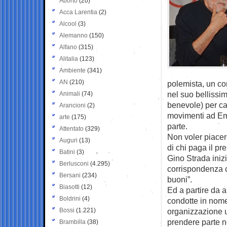
Aborto
(20)
Acca Larentia
(2)
Alcool
(3)
Alemanno
(150)
Alfano
(315)
Alitalia
(123)
Ambiente
(341)
AN
(210)
polemista, un co
nel suo bellissi
Animali
(74)
benevole) per cap
Arancioni
(2)
movimenti ad Eme
arte
(175)
parte.
Attentato
(329)
Non voler piacere
Auguri
(13)
di chi paga il pr
Batini
(3)
Gino Strada iniz
Berlusconi
(4.295)
corrispondenza c
Bersani
(234)
buoni”.
Biasotti
(12)
Ed a partire da a
Boldrini
(4)
condotte in nome
Bossi
(1.221)
organizzazione u
prendere parte nei
Brambilla
(38)