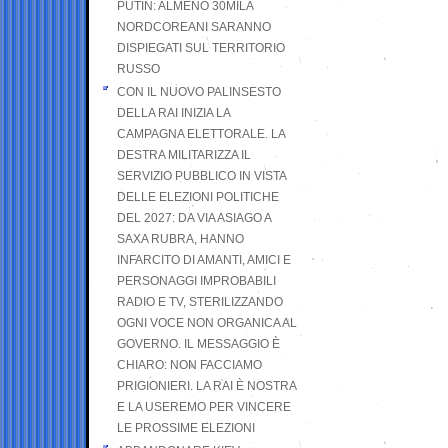
PUTIN: ALMENO 30MILA
NORDCOREANI SARANNO
DISPIEGATI SUL TERRITORIO
RUSSO
CON IL NUOVO PALINSESTO
DELLA RAI INIZIA LA
CAMPAGNA ELETTORALE. LA
DESTRA MILITARIZZA IL
SERVIZIO PUBBLICO IN VISTA
DELLE ELEZIONI POLITICHE
DEL 2027: DA VIA ASIAGO A
SAXA RUBRA, HANNO
INFARCITO DI AMANTI, AMICI E
PERSONAGGI IMPROBABILI
RADIO E TV, STERILIZZANDO
OGNI VOCE NON ORGANICA AL
GOVERNO. IL MESSAGGIO È
CHIARO: NON FACCIAMO
PRIGIONIERI. LA RAI È NOSTRA
E LA USEREMO PER VINCERE
LE PROSSIME ELEZIONI