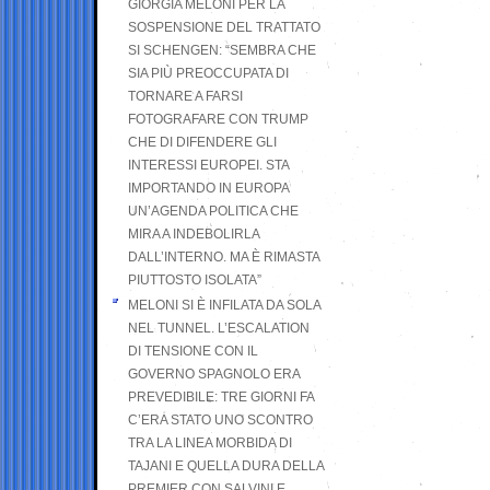
GIORGIA MELONI PER LA
SOSPENSIONE DEL TRATTATO
SI SCHENGEN: “SEMBRA CHE
SIA PIÙ PREOCCUPATA DI
TORNARE A FARSI
FOTOGRAFARE CON TRUMP
CHE DI DIFENDERE GLI
INTERESSI EUROPEI. STA
IMPORTANDO IN EUROPA
UN’AGENDA POLITICA CHE
MIRA A INDEBOLIRLA
DALL’INTERNO. MA È RIMASTA
PIUTTOSTO ISOLATA”
MELONI SI È INFILATA DA SOLA
NEL TUNNEL. L’ESCALATION
DI TENSIONE CON IL
GOVERNO SPAGNOLO ERA
PREVEDIBILE: TRE GIORNI FA
C’ERA STATO UNO SCONTRO
TRA LA LINEA MORBIDA DI
TAJANI E QUELLA DURA DELLA
PREMIER CON SALVINI E