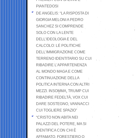
PIANTEDOSI
DE ANGELIS: “LA RISPOSTA DI
GIORGIA MELONI A PEDRO
SANCHEZ SI COMPRENDE
SOLO CON LA LENTE
DELL’IDEOLOGIA E DEL
CALCOLO: LE POLITICHE
DELL’IMMIGRAZIONE COME
TERRENO IDENTITARIO SU CUI
RIBADIRE L’APPARTENENZA
AL MONDO MAGA E COME
CONTINUAZIONE DELLA
POLITICA INTERNA CON ALTRI
MEZZI. INSOMMA, TRUMP CUI
RIBADIRE FEDELTÀ, VOX CUI
DARE SOSTEGNO, VANNACCI
CUI TOGLIERE SPAZIO”
“CRISTO NON ABITA NEI
PALAZZI DEL POTERE, MA SI
IDENTIFICA CON CHI È
AFFAMATO, FORESTIERO O