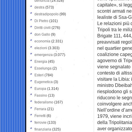
denuncia
(14.528)
capitale», si le
destra
(573)
scontri armati nel
destradipopolo
(99)
lealiste di Ssa-
Di Pietro
(101)
Le relazioni più
Diritti civili
(276)
Tripoli tra le mi
don Gallo
(9)
Brigate 111, 444,
economia
(2.331)
preavvisati regol
nel quartier gene
elezioni
(3.303)
coalizione capegg
emergenza
(3.077)
agoverno di Tripo
Energia
(45)
viene segnalato 
Esselunga
(2)
contesto di alti
Esteri
(784)
visitare la Libia:
Eugenetica
(3)
ministro Dbeibah
Europa
(1.314)
riesplodono gli s
Fassino
(13)
riducono le segn
federalismo
(167)
coinvolgere anche
Ferrara
(21)
Nell’ordine d’arr
1979, viene incri
Ferretti
(6)
della Tripolitania
ferrovie
(133)
aver organizzato 
finanziaria
(325)