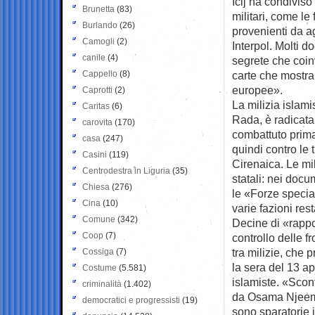
Icij ha condiviso 
Brunetta
(83)
militari, come le
Burlando
(26)
provenienti da a
Camogli
(2)
Interpol. Molti d
canile
(4)
segrete che coin
Cappello
(8)
carte che mostra
europee».
Caprotti
(2)
La milizia islam
Caritas
(6)
Rada, è radicata 
carovita
(170)
combattuto prima c
casa
(247)
quindi contro le 
Casini
(119)
Cirenaica. Le mil
Centrodestra in Liguria
(35)
statali: nei docu
Chiesa
(276)
le «Forze speciali
Cina
(10)
varie fazioni res
Comune
(342)
Decine di «rappor
Coop
(7)
controllo delle f
tra milizie, che
Cossiga
(7)
la sera del 13 ap
Costume
(5.581)
islamiste. «Scontr
criminalità
(1.402)
da Osama Njeem e
democratici e progressisti
(19)
sono sparatorie i