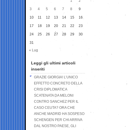
1
2
3
4
5
6
7
8
9
10
11
12
13
14
15
16
17
18
19
20
21
22
23
24
25
26
27
28
29
30
31
« Lug
Leggi gli ultimi articoli
inseriti
GRAZIE GIORGIA! L’UNICO
EFFETTO CONCRETO DELLA
CRISI DIPLOMATICA
SCATENATA DA MELONI
CONTRO SANCHEZ PER IL
CASO CEUTA? ORA CHE
ANCHE MADRID HA SOSPESO
SCHENGEN PER CHI ARRIVA
DAL NOSTRO PAESE, GLI