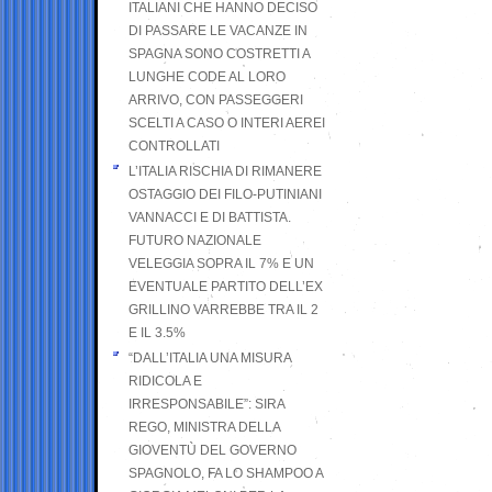
ITALIANI CHE HANNO DECISO
DI PASSARE LE VACANZE IN
SPAGNA SONO COSTRETTI A
LUNGHE CODE AL LORO
ARRIVO, CON PASSEGGERI
SCELTI A CASO O INTERI AEREI
CONTROLLATI
L’ITALIA RISCHIA DI RIMANERE
OSTAGGIO DEI FILO-PUTINIANI
VANNACCI E DI BATTISTA.
FUTURO NAZIONALE
VELEGGIA SOPRA IL 7% E UN
EVENTUALE PARTITO DELL’EX
GRILLINO VARREBBE TRA IL 2
E IL 3.5%
“DALL’ITALIA UNA MISURA
RIDICOLA E
IRRESPONSABILE”: SIRA
REGO, MINISTRA DELLA
GIOVENTÙ DEL GOVERNO
SPAGNOLO, FA LO SHAMPOO A