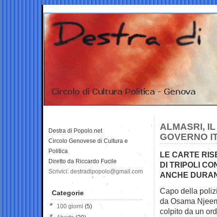
ALMASRI, I
Destra di Popolo.net
GOVERNO IT
Circolo Genovese di Cultura e
Politica
LE CARTE RIS
Diretto da Riccardo Fucile
DI TRIPOLI C
Scrivici: destradipopolo@gmail.com
ANCHE DURANT
Capo della polizi
Categorie
da Osama
Njeem
100 giorni
(5)
colpito da un ord