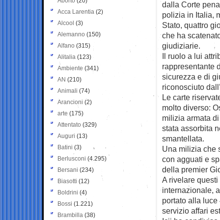
Aborto
(20)
dalla Corte pena
Acca Larentia
(2)
polizia in Italia,
Alcool
(3)
Stato, quattro gi
Alemanno
(150)
che ha scatenato
giudiziarie.
Alfano
(315)
Il ruolo a lui att
Alitalia
(123)
rappresentante de
Ambiente
(341)
sicurezza e di gi
AN
(210)
riconosciuto dall
Animali
(74)
Le carte riservat
Arancioni
(2)
molto diverso: 
arte
(175)
milizia armata di
Attentato
(329)
stata assorbita 
Auguri
(13)
smantellata.
Batini
(3)
Una milizia che sf
con agguati e spa
Berlusconi
(4.295)
della premier Gi
Bersani
(234)
A rivelare questi 
Biasotti
(12)
internazionale, a
Boldrini
(4)
portato alla luce
Bossi
(1.221)
servizio affari e
Brambilla
(38)