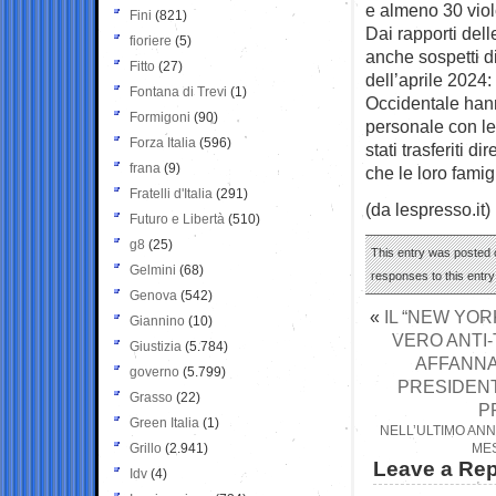
e almeno 30 viol
Fini
(821)
Dai rapporti del
fioriere
(5)
anche sospetti di
Fitto
(27)
dell’aprile 2024:
Fontana di Trevi
(1)
Occidentale hanno
Formigoni
(90)
personale con le 
Forza Italia
(596)
stati trasferiti d
frana
(9)
che le loro famig
Fratelli d'Italia
(291)
(da lespresso.it)
Futuro e Libertà
(510)
g8
(25)
This entry was posted o
Gelmini
(68)
responses to this entr
Genova
(542)
«
IL “NEW YO
Giannino
(10)
VERO ANTI-
Giustizia
(5.784)
AFFANNA
governo
(5.799)
PRESIDENT
Grasso
(22)
P
Green Italia
(1)
NELL’ULTIMO ANNO
Grillo
(2.941)
MES
Leave a Rep
Idv
(4)