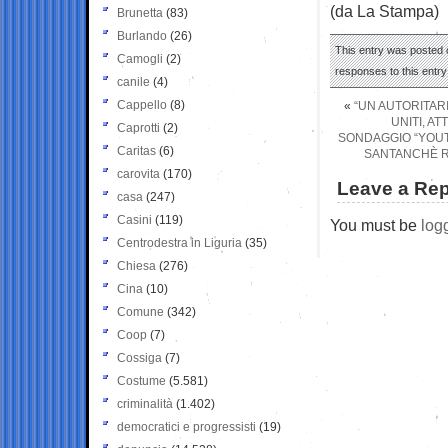
(da La Stampa)
Brunetta
(83)
Burlando
(26)
This entry was posted o
Camogli
(2)
responses to this entr
canile
(4)
Cappello
(8)
«
“UN AUTORITAR
UNITI, AT
Caprotti
(2)
SONDAGGIO “YOUTR
Caritas
(6)
SANTANCHÈ RI
carovita
(170)
Leave a Rep
casa
(247)
Casini
(119)
You must be
log
Centrodestra in Liguria
(35)
Chiesa
(276)
Cina
(10)
Comune
(342)
Coop
(7)
Cossiga
(7)
Costume
(5.581)
criminalità
(1.402)
democratici e progressisti
(19)