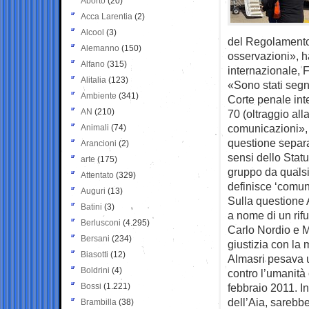
Aborto
(20)
Acca Larentia
(2)
Alcool
(3)
del Regolamento 1
Alemanno
(150)
osservazioni», h
Alfano
(315)
internazionale, F
Alitalia
(123)
«Sono stati segna
Ambiente
(341)
Corte penale inte
AN
(210)
70 (oltraggio all
comunicazioni», 
Animali
(74)
questione separat
Arancioni
(2)
sensi dello Statut
arte
(175)
gruppo da qualsi
Attentato
(329)
definisce ‘comun
Auguri
(13)
Sulla questione A
Batini
(3)
a nome di un rifu
Berlusconi
(4.295)
Carlo Nordio e M
Bersani
(234)
giustizia con l
Biasotti
(12)
Almasri pesava u
Boldrini
(4)
contro l’umanità 
Bossi
(1.221)
febbraio 2011. I
dell’Aia, sarebb
Brambilla
(38)