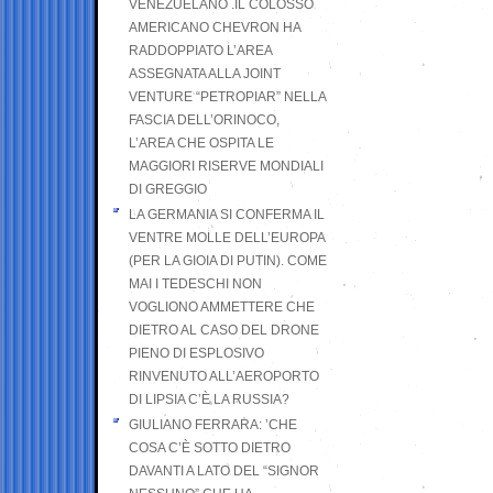
VENEZUELANO .IL COLOSSO
AMERICANO CHEVRON HA
RADDOPPIATO L’AREA
ASSEGNATA ALLA JOINT
VENTURE “PETROPIAR” NELLA
FASCIA DELL’ORINOCO,
L’AREA CHE OSPITA LE
MAGGIORI RISERVE MONDIALI
DI GREGGIO
LA GERMANIA SI CONFERMA IL
VENTRE MOLLE DELL’EUROPA
(PER LA GIOIA DI PUTIN). COME
MAI I TEDESCHI NON
VOGLIONO AMMETTERE CHE
DIETRO AL CASO DEL DRONE
PIENO DI ESPLOSIVO
RINVENUTO ALL’AEROPORTO
DI LIPSIA C’È LA RUSSIA?
GIULIANO FERRARA: ’CHE
COSA C’È SOTTO DIETRO
DAVANTI A LATO DEL “SIGNOR