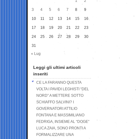
1
2
3
4
5
6
7
8
9
10
11
12
13
14
15
16
17
18
19
20
21
22
23
24
25
26
27
28
29
30
31
« Lug
Leggi gli ultimi articoli
inseriti
CE LA FARANNO QUESTA
VOLTA I PAVIDI LEGHISTI “DEL
NORD” A METTERE SOTTO
SCHIAFFO SALVINI? I
GOVERNATORI ATTILIO
FONTANA E MASSIMILIANO
FEDRIGA, INSIEME AL “DOGE”
LUCA ZAIA, SONO PRONTI A
FORMALIZZARE UNA