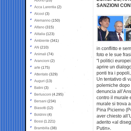
Aborto
(20)
SANZIONI CON
Acca Larentia
(2)
Alcool
(3)
Alemanno
(150)
Alfano
(315)
Alitalia
(123)
Ambiente
(341)
AN
(210)
in conflitto e se
foto e le sue fras
Animali
(74)
“I politici europ
Arancioni
(2)
aprire un dialog
arte
(175)
ponti tra i popoli
Attentato
(329)
Un tentativo di v
Auguri
(13)
polemiche dopo la
Batini
(3)
denuncia all’Ansa
Berlusconi
(4.295)
contro il murale
Bersani
(234)
murale si trova a
Biasotti
(12)
Pina Picierno (P
Boldrini
(4)
aver chiesto all’
Bossi
(1.221)
aderito «al dise
Putin».
Brambilla
(38)