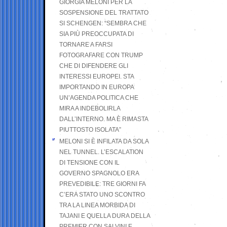
GIORGIA MELONI PER LA
SOSPENSIONE DEL TRATTATO
SI SCHENGEN: “SEMBRA CHE
SIA PIÙ PREOCCUPATA DI
TORNARE A FARSI
FOTOGRAFARE CON TRUMP
CHE DI DIFENDERE GLI
INTERESSI EUROPEI. STA
IMPORTANDO IN EUROPA
UN’AGENDA POLITICA CHE
MIRA A INDEBOLIRLA
DALL’INTERNO. MA È RIMASTA
PIUTTOSTO ISOLATA”
MELONI SI È INFILATA DA SOLA
NEL TUNNEL. L’ESCALATION
DI TENSIONE CON IL
GOVERNO SPAGNOLO ERA
PREVEDIBILE: TRE GIORNI FA
C’ERA STATO UNO SCONTRO
TRA LA LINEA MORBIDA DI
TAJANI E QUELLA DURA DELLA
PREMIER CON SALVINI E