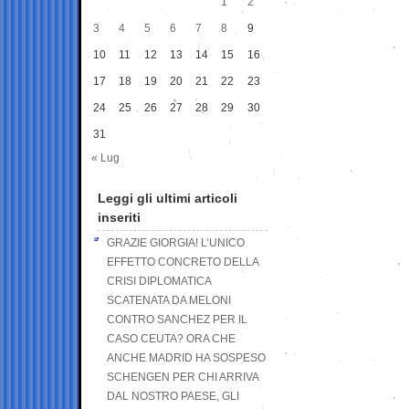
1
2
3
4
5
6
7
8
9
10
11
12
13
14
15
16
17
18
19
20
21
22
23
24
25
26
27
28
29
30
31
« Lug
Leggi gli ultimi articoli
inseriti
GRAZIE GIORGIA! L’UNICO
EFFETTO CONCRETO DELLA
CRISI DIPLOMATICA
SCATENATA DA MELONI
CONTRO SANCHEZ PER IL
CASO CEUTA? ORA CHE
ANCHE MADRID HA SOSPESO
SCHENGEN PER CHI ARRIVA
DAL NOSTRO PAESE, GLI