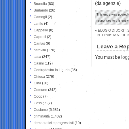
(da agenzie)
Brunetta
(83)
Burlando
(26)
This entry was posted o
Camogli
(2)
responses to this entr
canile
(4)
Cappello
(8)
«
ELOGIO DI JORIT,
INTERVISTA A LUC
Caprotti
(2)
Caritas
(6)
Leave a Rep
carovita
(170)
You must be
log
casa
(247)
Casini
(119)
Centrodestra in Liguria
(35)
Chiesa
(276)
Cina
(10)
Comune
(342)
Coop
(7)
Cossiga
(7)
Costume
(5.581)
criminalità
(1.402)
democratici e progressisti
(19)