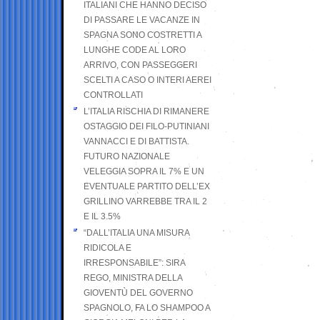
ITALIANI CHE HANNO DECISO
DI PASSARE LE VACANZE IN
SPAGNA SONO COSTRETTI A
LUNGHE CODE AL LORO
ARRIVO, CON PASSEGGERI
SCELTI A CASO O INTERI AEREI
CONTROLLATI
L’ITALIA RISCHIA DI RIMANERE
OSTAGGIO DEI FILO-PUTINIANI
VANNACCI E DI BATTISTA.
FUTURO NAZIONALE
VELEGGIA SOPRA IL 7% E UN
EVENTUALE PARTITO DELL’EX
GRILLINO VARREBBE TRA IL 2
E IL 3.5%
“DALL’ITALIA UNA MISURA
RIDICOLA E
IRRESPONSABILE”: SIRA
REGO, MINISTRA DELLA
GIOVENTÙ DEL GOVERNO
SPAGNOLO, FA LO SHAMPOO A