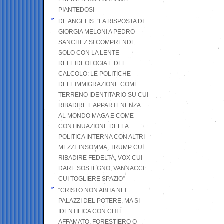
PIANTEDOSI
DE ANGELIS: “LA RISPOSTA DI
GIORGIA MELONI A PEDRO
SANCHEZ SI COMPRENDE
SOLO CON LA LENTE
DELL’IDEOLOGIA E DEL
CALCOLO: LE POLITICHE
DELL’IMMIGRAZIONE COME
TERRENO IDENTITARIO SU CUI
RIBADIRE L’APPARTENENZA
AL MONDO MAGA E COME
CONTINUAZIONE DELLA
POLITICA INTERNA CON ALTRI
MEZZI. INSOMMA, TRUMP CUI
RIBADIRE FEDELTÀ, VOX CUI
DARE SOSTEGNO, VANNACCI
CUI TOGLIERE SPAZIO”
“CRISTO NON ABITA NEI
PALAZZI DEL POTERE, MA SI
IDENTIFICA CON CHI È
AFFAMATO, FORESTIERO O