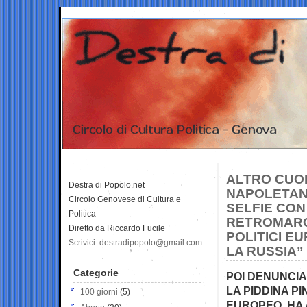
ALTRO CUOR
Destra di Popolo.net
NAPOLETANO
Circolo Genovese di Cultura e
SELFIE CON
Politica
RETROMARCI
Diretto da Riccardo Fucile
POLITICI E
Scrivici: destradipopolo@gmail.com
LA RUSSIA”
Categorie
POI DENUNCIA
LA PIDDINA P
100 giorni
(5)
EUROPEO, HA 