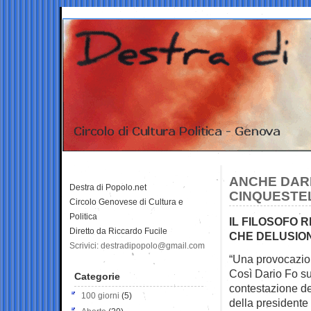
ANCHE DARI
Destra di Popolo.net
CINQUESTE
Circolo Genovese di Cultura e
Politica
IL FILOSOFO R
Diretto da Riccardo Fucile
CHE DELUSIO
Scrivici: destradipopolo@gmail.com
“Una provocazion
Così Dario Fo s
Categorie
contestazione dei
100 giorni
(5)
della presidente 