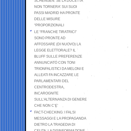
SCHENGEN. SE LA DUCETTA
NON TORNERA’ SUI SUOI
PASSI MADRID HA PRONTE
DELLE MISURE
“PROPORZIONALI
LE “FRANCHE TIRATRICI”
SONO PRONTE AD
AFFOSSARE (DI NUOVO) LA
LEGGE ELETTORALE? IL
BLUFF SULLE PREFERENZE
ANNUNCIATO CON TONI
TRIONFALISTICI DA MELONI E
ALLEATI FA INCAZZARE LE
PARLAMENTARI DEL
CENTRODESTRA,
INCAROGNITE
SULL’ALTERNANZA DI GENERE
CHE NON C’E’
FACT-CHECKING: I FALSI
MESSAGGI E LA PROPAGANDA
DIETRO LA TRAGEDIA DI
CEUTA: LA DISINFORMAZIONE