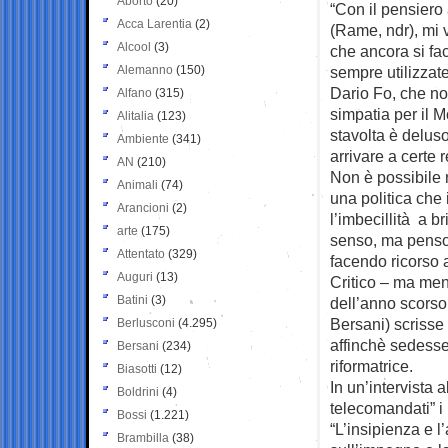
Aborto
(20)
“Con il pensiero 
Acca Larentia
(2)
(Rame, ndr), mi 
Alcool
(3)
che ancora si fa
Alemanno
(150)
sempre utilizzat
Dario Fo, che no
Alfano
(315)
simpatia per il 
Alitalia
(123)
stavolta è delus
Ambiente
(341)
arrivare a certe 
AN
(210)
Non è possibile r
Animali
(74)
una politica che
Arancioni
(2)
l’imbecillità a b
arte
(175)
senso, ma penso 
Attentato
(329)
facendo ricorso 
Auguri
(13)
Critico – ma men
Batini
(3)
dell’anno scorso
Bersani) scrisse 
Berlusconi
(4.295)
affinchè sedesse
Bersani
(234)
riformatrice.
Biasotti
(12)
In un’intervista 
Boldrini
(4)
telecomandati” i
Bossi
(1.221)
“L’insipienza e l
Brambilla
(38)