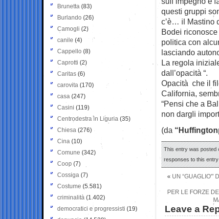
sull’impegno e la
Brunetta
(83)
questi gruppi so
Burlando
(26)
c’è… il Mastino d
Camogli
(2)
Bodei riconosce 
canile
(4)
politica con alc
Cappello
(8)
lasciando auton
La regola inizial
Caprotti
(2)
dall’opacità “.
Caritas
(6)
Opacità che il f
carovita
(170)
California, semb
casa
(247)
“Pensi che a Bal
Casini
(119)
non dargli impo
Centrodestra in Liguria
(35)
(da
“Huffington
Chiesa
(276)
Cina
(10)
This entry was posted o
Comune
(342)
responses to this entr
Coop
(7)
Cossiga
(7)
«
UN “GUAGLIO'” 
Costume
(5.581)
PER LE FORZE DE
criminalità
(1.402)
M
Leave a Rep
democratici e progressisti
(19)