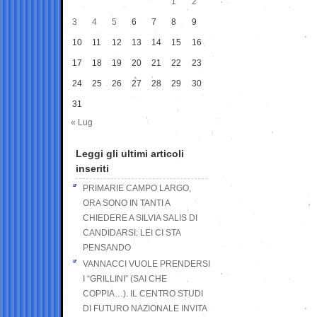
1
2
3
4
5
6
7
8
9
10
11
12
13
14
15
16
17
18
19
20
21
22
23
24
25
26
27
28
29
30
31
« Lug
Leggi gli ultimi articoli
inseriti
PRIMARIE CAMPO LARGO,
ORA SONO IN TANTI A
CHIEDERE A SILVIA SALIS DI
CANDIDARSI: LEI CI STA
PENSANDO
VANNACCI VUOLE PRENDERSI
I “GRILLINI” (SAI CHE
COPPIA…). IL CENTRO STUDI
DI FUTURO NAZIONALE INVITA