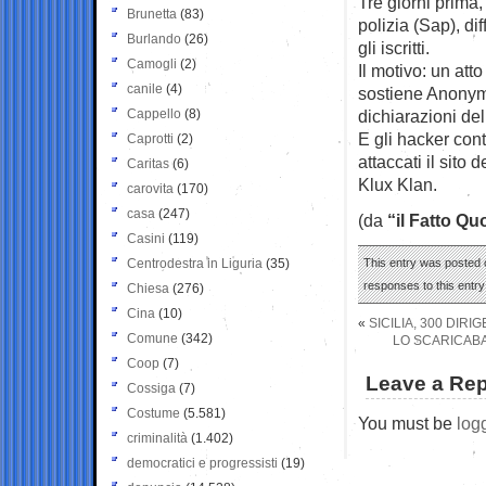
Tre giorni prima,
Brunetta
(83)
polizia (Sap), di
Burlando
(26)
gli iscritti.
Camogli
(2)
Il motivo: un att
canile
(4)
sostiene Anonymo
Cappello
(8)
dichiarazioni del
E gli hacker cont
Caprotti
(2)
attaccati il sito
Caritas
(6)
Klux Klan.
carovita
(170)
casa
(247)
(da
“il Fatto Qu
Casini
(119)
Centrodestra in Liguria
(35)
This entry was posted 
responses to this entr
Chiesa
(276)
Cina
(10)
«
SICILIA, 300 DIR
Comune
(342)
LO SCARICABA
Coop
(7)
Leave a Rep
Cossiga
(7)
Costume
(5.581)
You must be
log
criminalità
(1.402)
democratici e progressisti
(19)