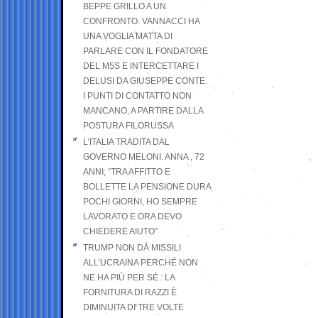
BEPPE GRILLO A UN
CONFRONTO. VANNACCI HA
UNA VOGLIA MATTA DI
PARLARE CON IL FONDATORE
DEL M5S E INTERCETTARE I
DELUSI DA GIUSEPPE CONTE.
I PUNTI DI CONTATTO NON
MANCANO, A PARTIRE DALLA
POSTURA FILORUSSA
L’ITALIA TRADITA DAL
GOVERNO MELONI. ANNA , 72
ANNI; “TRA AFFITTO E
BOLLETTE LA PENSIONE DURA
POCHI GIORNI, HO SEMPRE
LAVORATO E ORA DEVO
CHIEDERE AIUTO”
TRUMP NON DÀ MISSILI
ALL’UCRAINA PERCHÉ NON
NE HA PIÙ PER SÉ : LA
FORNITURA DI RAZZI È
DIMINUITA DI TRE VOLTE