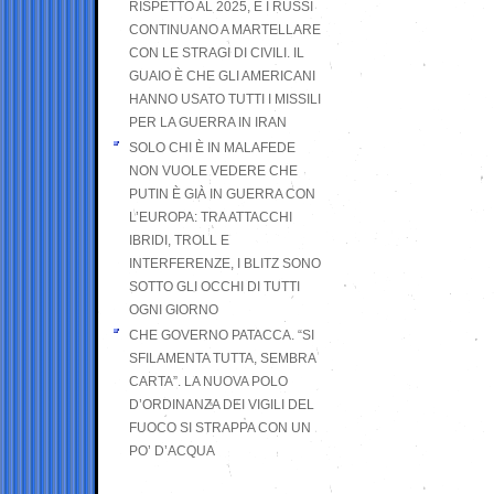
RISPETTO AL 2025, E I RUSSI
CONTINUANO A MARTELLARE
CON LE STRAGI DI CIVILI. IL
GUAIO È CHE GLI AMERICANI
HANNO USATO TUTTI I MISSILI
PER LA GUERRA IN IRAN
SOLO CHI È IN MALAFEDE
NON VUOLE VEDERE CHE
PUTIN È GIÀ IN GUERRA CON
L’EUROPA: TRA ATTACCHI
IBRIDI, TROLL E
INTERFERENZE, I BLITZ SONO
SOTTO GLI OCCHI DI TUTTI
OGNI GIORNO
CHE GOVERNO PATACCA. “SI
SFILAMENTA TUTTA, SEMBRA
CARTA”. LA NUOVA POLO
D’ORDINANZA DEI VIGILI DEL
FUOCO SI STRAPPA CON UN
PO’ D’ACQUA