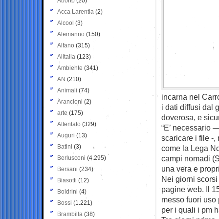
Aborto
(20)
Acca Larentia
(2)
Alcool
(3)
Alemanno
(150)
Alfano
(315)
Alitalia
(123)
Ambiente
(341)
AN
(210)
Animali
(74)
incarna nel Carro
Arancioni
(2)
i dati diffusi da
arte
(175)
doverosa, e sicu
Attentato
(329)
“E’ necessario —
Auguri
(13)
scaricare i file 
Batini
(3)
come la Lega Nor
campi nomadi (Sin
Berlusconi
(4.295)
una vera e propri
Bersani
(234)
Nei giorni scorsi
Biasotti
(12)
pagine web. Il 15
Boldrini
(4)
messo fuori uso p
Bossi
(1.221)
per i quali i pm 
Brambilla
(38)