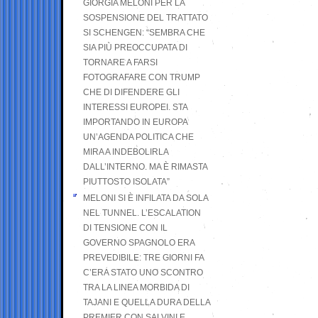
GIORGIA MELONI PER LA
SOSPENSIONE DEL TRATTATO
SI SCHENGEN: “SEMBRA CHE
SIA PIÙ PREOCCUPATA DI
TORNARE A FARSI
FOTOGRAFARE CON TRUMP
CHE DI DIFENDERE GLI
INTERESSI EUROPEI. STA
IMPORTANDO IN EUROPA
UN’AGENDA POLITICA CHE
MIRA A INDEBOLIRLA
DALL’INTERNO. MA È RIMASTA
PIUTTOSTO ISOLATA”
MELONI SI È INFILATA DA SOLA
NEL TUNNEL. L’ESCALATION
DI TENSIONE CON IL
GOVERNO SPAGNOLO ERA
PREVEDIBILE: TRE GIORNI FA
C’ERA STATO UNO SCONTRO
TRA LA LINEA MORBIDA DI
TAJANI E QUELLA DURA DELLA
PREMIER CON SALVINI E