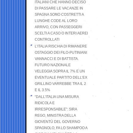
ITALIANI CHE HANNO DECISO
DI PASSARE LE VACANZE IN
SPAGNA SONO COSTRETTI A
LUNGHE CODE AL LORO
ARRIVO, CON PASSEGGERI
SCELTI A CASO O INTERI AEREI
CONTROLLATI
L’ITALIA RISCHIA DI RIMANERE
OSTAGGIO DEI FILO-PUTINIANI
VANNACCI E DI BATTISTA.
FUTURO NAZIONALE
VELEGGIA SOPRA IL 7% E UN
EVENTUALE PARTITO DELL’EX
GRILLINO VARREBBE TRA IL 2
E IL 3.5%
“DALL’ITALIA UNA MISURA
RIDICOLA E
IRRESPONSABILE”: SIRA
REGO, MINISTRA DELLA
GIOVENTÙ DEL GOVERNO
SPAGNOLO, FA LO SHAMPOO A