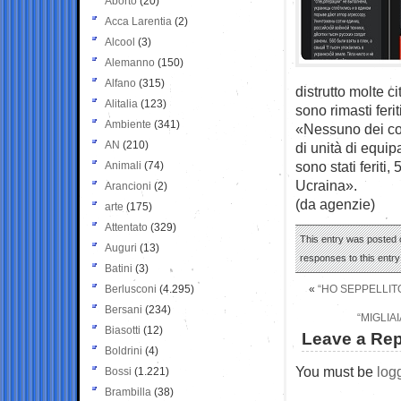
Aborto
(20)
Acca Larentia
(2)
Alcool
(3)
Alemanno
(150)
Alfano
(315)
distrutto molte ci
Alitalia
(123)
sono rimasti feri
Ambiente
(341)
«Nessuno dei comp
AN
(210)
di unità di equip
sono stati feriti,
Animali
(74)
Ucraina».
Arancioni
(2)
(da agenzie)
arte
(175)
Attentato
(329)
This entry was posted o
Auguri
(13)
responses to this entr
Batini
(3)
Berlusconi
(4.295)
«
“HO SEPPELLITO
Bersani
(234)
“MIGLIA
Biasotti
(12)
Leave a Rep
Boldrini
(4)
You must be
log
Bossi
(1.221)
Brambilla
(38)