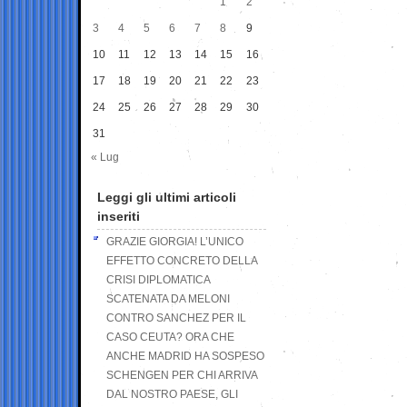
1
2
3
4
5
6
7
8
9
10
11
12
13
14
15
16
17
18
19
20
21
22
23
24
25
26
27
28
29
30
31
« Lug
Leggi gli ultimi articoli
inseriti
GRAZIE GIORGIA! L’UNICO
EFFETTO CONCRETO DELLA
CRISI DIPLOMATICA
SCATENATA DA MELONI
CONTRO SANCHEZ PER IL
CASO CEUTA? ORA CHE
ANCHE MADRID HA SOSPESO
SCHENGEN PER CHI ARRIVA
DAL NOSTRO PAESE, GLI