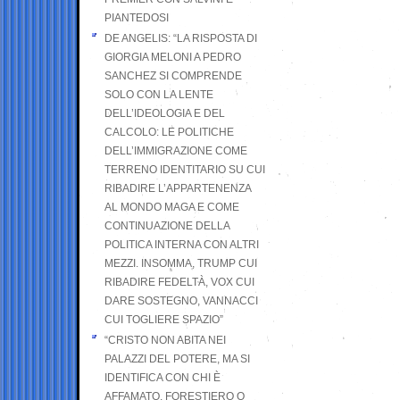
PIANTEDOSI
DE ANGELIS: “LA RISPOSTA DI
GIORGIA MELONI A PEDRO
SANCHEZ SI COMPRENDE
SOLO CON LA LENTE
DELL’IDEOLOGIA E DEL
CALCOLO: LE POLITICHE
DELL’IMMIGRAZIONE COME
TERRENO IDENTITARIO SU CUI
RIBADIRE L’APPARTENENZA
AL MONDO MAGA E COME
CONTINUAZIONE DELLA
POLITICA INTERNA CON ALTRI
MEZZI. INSOMMA, TRUMP CUI
RIBADIRE FEDELTÀ, VOX CUI
DARE SOSTEGNO, VANNACCI
CUI TOGLIERE SPAZIO”
“CRISTO NON ABITA NEI
PALAZZI DEL POTERE, MA SI
IDENTIFICA CON CHI È
AFFAMATO, FORESTIERO O