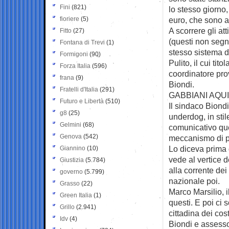
Fini
(821)
lo stesso giorn
fioriere
(5)
euro, che sono an
A scorrere gli at
Fitto
(27)
(questi non segna
Fontana di Trevi
(1)
stesso sistema de
Formigoni
(90)
Pulito, il cui ti
Forza Italia
(596)
coordinatore prov
frana
(9)
Biondi.
Fratelli d'Italia
(291)
GABBIANI AQUI
Futuro e Libertà
(510)
Il sindaco Biond
g8
(25)
underdog, in stil
Gelmini
(68)
comunicativo que
Genova
(542)
meccanismo di po
Lo diceva prima d
Giannino
(10)
vede al vertice 
Giustizia
(5.784)
alla corrente de
governo
(5.799)
nazionale poi.
Grasso
(22)
Marco Marsilio, 
Green Italia
(1)
questi. E poi ci 
Grillo
(2.941)
cittadina dei cos
Idv
(4)
Biondi e assesso