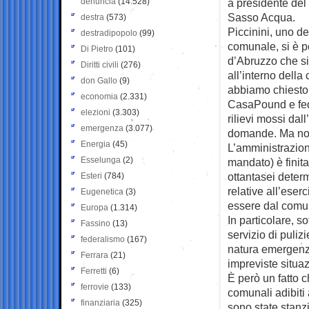
denuncia
(14.528)
a presidente del
Sasso Acqua.
destra
(573)
Piccinini, uno de
destradipopolo
(99)
comunale, si è p
Di Pietro
(101)
d’Abruzzo che si
Diritti civili
(276)
all’interno della
don Gallo
(9)
abbiamo chiesto a
economia
(2.331)
CasaPound e fede
elezioni
(3.303)
rilievi mossi dal
emergenza
(3.077)
domande. Ma non
Energia
(45)
L’amministrazione
Esselunga
(2)
mandato) è finit
ottantasei determ
Esteri
(784)
relative all’eser
Eugenetica
(3)
essere dal comun
Europa
(1.314)
In particolare, so
Fassino
(13)
servizio di puliz
federalismo
(167)
natura emergenzia
Ferrara
(21)
impreviste situaz
Ferretti
(6)
È però un fatto c
ferrovie
(133)
comunali adibiti 
finanziaria
(325)
sono state stanzi