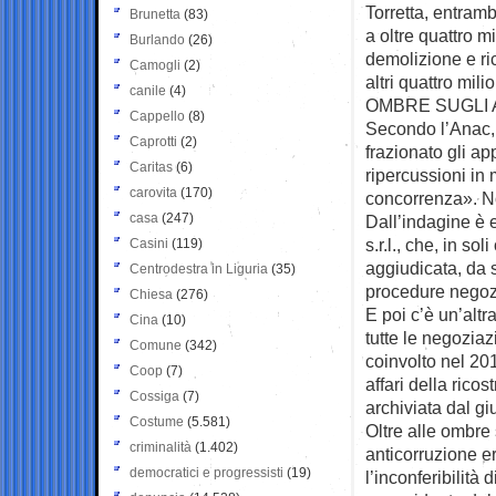
Torretta, entramb
Brunetta
(83)
a oltre quattro mi
Burlando
(26)
demolizione e ric
Camogli
(2)
altri quattro mili
canile
(4)
OMBRE SUGLI 
Cappello
(8)
Secondo l’Anac, 
Caprotti
(2)
frazionato gli ap
Caritas
(6)
ripercussioni in 
carovita
(170)
concorrenza». N
casa
(247)
Dall’indagine è 
s.r.l., che, in s
Casini
(119)
aggiudicata, da 
Centrodestra in Liguria
(35)
procedure negozia
Chiesa
(276)
E poi c’è un’altr
Cina
(10)
tutte le negoziazi
Comune
(342)
coinvolto nel 20
Coop
(7)
affari della rico
Cossiga
(7)
archiviata dal gi
Costume
(5.581)
Oltre alle ombre 
criminalità
(1.402)
anticorruzione e
democratici e progressisti
(19)
l’inconferibilità