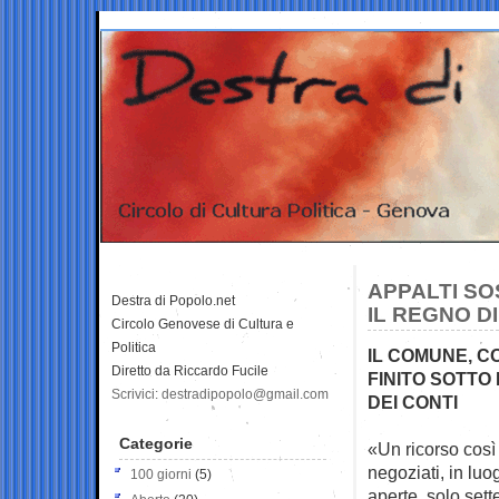
APPALTI SO
Destra di Popolo.net
IL REGNO DI
Circolo Genovese di Cultura e
Politica
IL COMUNE, CO
Diretto da Riccardo Fucile
FINITO SOTTO
Scrivici: destradipopolo@gmail.com
DEI CONTI
Categorie
«Un ricorso così
negoziati, in lu
100 giorni
(5)
aperte, solo sette