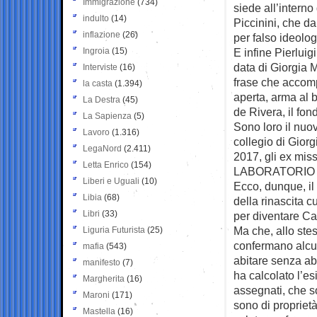
Immigrazione
(734)
siede all’intern
indulto
(14)
Piccinini, che d
inflazione
(26)
per falso ideolo
Ingroia
(15)
E infine Pierlui
data di Giorgia 
Interviste
(16)
frase che accomp
la casta
(1.394)
aperta, arma al b
La Destra
(45)
de Rivera, il fon
La Sapienza
(5)
Sono loro il nuov
Lavoro
(1.316)
collegio di Giorg
LegaNord
(2.411)
2017, gli ex mis
Letta Enrico
(154)
LABORATORIO
Liberi e Uguali
(10)
Ecco, dunque, il 
Libia
(68)
della rinascita c
Libri
(33)
per diventare Cap
Ma che, allo ste
Liguria Futurista
(25)
confermano alcun
mafia
(543)
abitare senza abi
manifesto
(7)
ha calcolato l’e
Margherita
(16)
assegnati, che son
Maroni
(171)
sono di propriet
Mastella
(16)