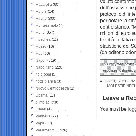
voluto confermar
Mattarella
(60)
dell’ossessione 
Meloni
(14)
protocollo di inte
Milano
(300)
per dotare la cit
Montezemolo
(7)
centro storico. “
Monti
(357)
milioni di euro s
le città in Itali
moschea
(11)
statistiche del S
Musso
(10)
(da editorialedom
Muti
(10)
Napoli
(319)
This entry was posted 
Napolitano
(220)
responses to this entr
no global
(5)
«
PARIGI, LA STOR
notte bianca
(3)
MOLESTIE NEGL
Nuovo Centrodestra
(2)
Obama
(11)
Leave a Rep
olimpiadi
(40)
You must be
log
Oliveri
(4)
Pannella
(29)
Papa
(33)
Parlamento
(1.428)