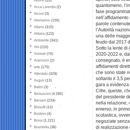
Aborto
(20)
quantomeno, l’in
Acca Larentia
(2)
fase programmat
Alcool
(3)
nell’affidamento
Alemanno
(150)
parole contenute
Alfano
(315)
l’Autorità nazio
Alitalia
(123)
una delle maggior
Ambiente
(341)
feudo dal 2017 de
AN
(210)
Sotto la lente di
2020-2022 e, dal
Animali
(74)
consegnato, è eme
Arancioni
(2)
affidamenti dirett
arte
(175)
che sono state n
Attentato
(329)
soltanto il 3,5 pe
Auguri
(13)
gara a evidenza 
Batini
(3)
Cifre, queste, ch
Berlusconi
(4.295)
del presidente d
Bersani
(234)
nella relazione, 
Biasotti
(12)
emerso, in primo 
Boldrini
(4)
scolastica, ovver
Bossi
(1.221)
negoziate senza 
di realizzazione
Brambilla
(38)