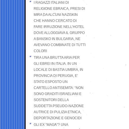
I RAGAZZI ITALIANI DI
RELIGIONE EBRAICA, PRESI DI
MIRA DA ALCUNI NAZISKIN
CHE HANNO CERCATO DI
FARE IRRUZIONE NELL’HOTEL
DOVE ALLOGGIAVA IL GRUPPO
A BANSKO IN BULGARIA, NE
AVEVANO COMBINATE DI TUTTI
COLORI
TIRA UNA BRUTTA ARIA PER
GLI EBREI IN ITALIA. IN UN
LOCALE DI BASTIA UMBRA, IN
PROVINCIA DI PERUGIA, E’
STATO ESPOSTO UN
CARTELLO ANTISEMITA: “NON
SONO GRADITI ISRAELIANI E
SOSTENITORI DELLA
SUDDETTA PSEUDO-NAZIONE
AUTRICE DI PULIZIA ETNICA,
DEPORTAZIONE E GENOCIDI
GLI EX “MAGA”? UNA