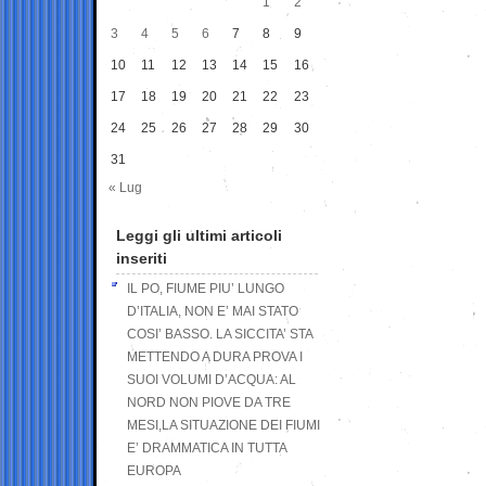
1
2
3
4
5
6
7
8
9
10
11
12
13
14
15
16
17
18
19
20
21
22
23
24
25
26
27
28
29
30
31
« Lug
Leggi gli ultimi articoli
inseriti
IL PO, FIUME PIU’ LUNGO
D’ITALIA, NON E’ MAI STATO
COSI’ BASSO. LA SICCITA’ STA
METTENDO A DURA PROVA I
SUOI VOLUMI D’ACQUA: AL
NORD NON PIOVE DA TRE
MESI,LA SITUAZIONE DEI FIUMI
E’ DRAMMATICA IN TUTTA
EUROPA