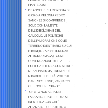
PIANTEDOSI
DE ANGELIS: “LA RISPOSTA DI
GIORGIA MELONI A PEDRO
SANCHEZ SI COMPRENDE
SOLO CON LA LENTE
DELL’IDEOLOGIA E DEL
CALCOLO: LE POLITICHE
DELL’IMMIGRAZIONE COME
TERRENO IDENTITARIO SU CUI
RIBADIRE L’APPARTENENZA
AL MONDO MAGA E COME
CONTINUAZIONE DELLA
POLITICA INTERNA CON ALTRI
MEZZI. INSOMMA, TRUMP CUI
RIBADIRE FEDELTÀ, VOX CUI
DARE SOSTEGNO, VANNACCI
CUI TOGLIERE SPAZIO”
“CRISTO NON ABITA NEI
PALAZZI DEL POTERE, MA SI
IDENTIFICA CON CHI È
AFFAMATO, FORESTIERO O