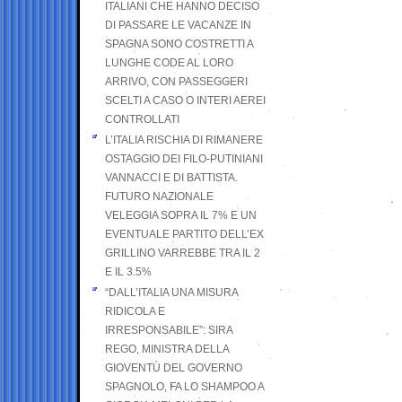
ITALIANI CHE HANNO DECISO
DI PASSARE LE VACANZE IN
SPAGNA SONO COSTRETTI A
LUNGHE CODE AL LORO
ARRIVO, CON PASSEGGERI
SCELTI A CASO O INTERI AEREI
CONTROLLATI
L’ITALIA RISCHIA DI RIMANERE
OSTAGGIO DEI FILO-PUTINIANI
VANNACCI E DI BATTISTA.
FUTURO NAZIONALE
VELEGGIA SOPRA IL 7% E UN
EVENTUALE PARTITO DELL’EX
GRILLINO VARREBBE TRA IL 2
E IL 3.5%
“DALL’ITALIA UNA MISURA
RIDICOLA E
IRRESPONSABILE”: SIRA
REGO, MINISTRA DELLA
GIOVENTÙ DEL GOVERNO
SPAGNOLO, FA LO SHAMPOO A