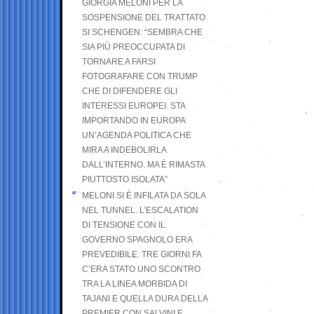
GIORGIA MELONI PER LA
SOSPENSIONE DEL TRATTATO
SI SCHENGEN: “SEMBRA CHE
SIA PIÙ PREOCCUPATA DI
TORNARE A FARSI
FOTOGRAFARE CON TRUMP
CHE DI DIFENDERE GLI
INTERESSI EUROPEI. STA
IMPORTANDO IN EUROPA
UN’AGENDA POLITICA CHE
MIRA A INDEBOLIRLA
DALL’INTERNO. MA È RIMASTA
PIUTTOSTO ISOLATA”
MELONI SI È INFILATA DA SOLA
NEL TUNNEL. L’ESCALATION
DI TENSIONE CON IL
GOVERNO SPAGNOLO ERA
PREVEDIBILE: TRE GIORNI FA
C’ERA STATO UNO SCONTRO
TRA LA LINEA MORBIDA DI
TAJANI E QUELLA DURA DELLA
PREMIER CON SALVINI E