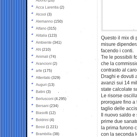
Aborto
(20)
Acca Larentia
(2)
Alcool
(3)
Alemanno
(150)
Alfano
(315)
Alitalia
(123)
Questo il mix di 
Ambiente
(341)
misure dipendera
AN
(210)
facendo i conti.
Tre le possibili f
Animali
(74)
che la commissio
Arancioni
(2)
contrasto al caro
arte
(175)
Draghi e dovuti a
Attentato
(329)
avanzi sui 14 mil
Auguri
(13)
state calcolate s
Batini
(3)
Le risorse oscill
Berlusconi
(4.295)
prorogare fino a 
Bersani
(234)
taglio delle acci
Biasotti
(12)
Il nuovo saldo e 
Boldrini
(4)
prime due sanato
Bossi
(1.221)
la prima furono c
con la seconda le
Brambilla
(38)