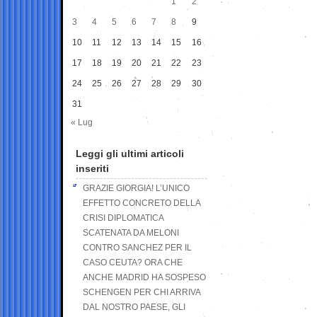
1
2
3
4
5
6
7
8
9
10
11
12
13
14
15
16
17
18
19
20
21
22
23
24
25
26
27
28
29
30
31
« Lug
Leggi gli ultimi articoli
inseriti
GRAZIE GIORGIA! L’UNICO
EFFETTO CONCRETO DELLA
CRISI DIPLOMATICA
SCATENATA DA MELONI
CONTRO SANCHEZ PER IL
CASO CEUTA? ORA CHE
ANCHE MADRID HA SOSPESO
SCHENGEN PER CHI ARRIVA
DAL NOSTRO PAESE, GLI