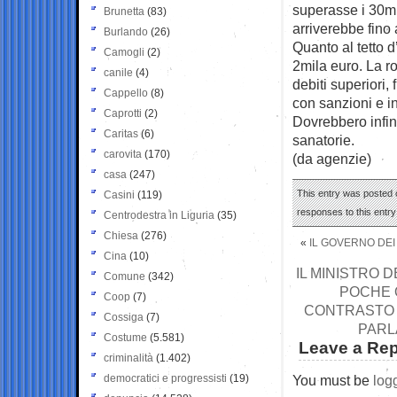
superasse i 30mi
Brunetta
(83)
arriverebbe fino 
Burlando
(26)
Quanto al tetto d
Camogli
(2)
2mila euro. La r
canile
(4)
debiti superiori,
Cappello
(8)
con sanzioni e in
Caprotti
(2)
Dovrebbero infine
Caritas
(6)
sanatorie.
carovita
(170)
(da agenzie)
casa
(247)
This entry was posted o
Casini
(119)
responses to this entr
Centrodestra in Liguria
(35)
Chiesa
(276)
«
IL GOVERNO DEI
Cina
(10)
IL MINISTRO 
Comune
(342)
POCHE 
Coop
(7)
CONTRASTO C
Cossiga
(7)
PARL
Costume
(5.581)
Leave a Rep
criminalità
(1.402)
democratici e progressisti
(19)
You must be
log