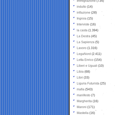
Immigrazione
(734)
indulto
(14)
inflazione
(26)
Ingroia
(15)
Interviste
(16)
la casta
(1.394)
La Destra
(45)
La Sapienza
(5)
Lavoro
(1.316)
LegaNord
(2.411)
Letta Enrico
(154)
Liberi e Uguali
(10)
Libia
(68)
Libri
(33)
Liguria Futurista
(25)
mafia
(543)
manifesto
(7)
Margherita
(16)
Maroni
(171)
Mastella
(16)