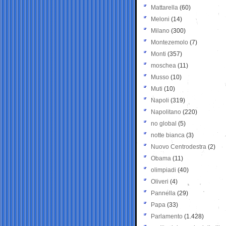
Mattarella
(60)
Meloni
(14)
Milano
(300)
Montezemolo
(7)
Monti
(357)
moschea
(11)
Musso
(10)
Muti
(10)
Napoli
(319)
Napolitano
(220)
no global
(5)
notte bianca
(3)
Nuovo Centrodestra
(2)
Obama
(11)
olimpiadi
(40)
Oliveri
(4)
Pannella
(29)
Papa
(33)
Parlamento
(1.428)