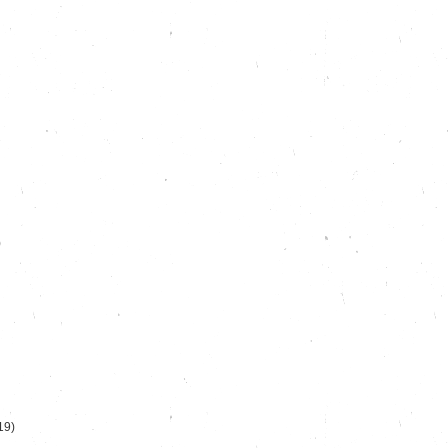
)
19)