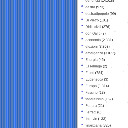
denuncia
(14.528)
destra
(573)
destradipopolo
(99)
Di Pietro
(101)
Diritti civili
(276)
don Gallo
(9)
economia
(2.331)
elezioni
(3.303)
emergenza
(3.077)
Energia
(45)
Esselunga
(2)
Esteri
(784)
Eugenetica
(3)
Europa
(1.314)
Fassino
(13)
federalismo
(167)
Ferrara
(21)
Ferretti
(6)
ferrovie
(133)
finanziaria
(325)