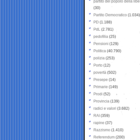
partito del popolo della libe
(30)
Partito Democratico
(1.034)
PD
(1.188)
PdL
(2.781)
pedofilia
(25)
Pensioni
(129)
Politica
(40.790)
polizia
(253)
Porto
(12)
povertà
(502)
Presepe
(14)
Primarie
(149)
Prodi
(52)
Provincia
(139)
radici e valori
(3.682)
RAI
(359)
rapine
(37)
Razzismo
(1.410)
Referendum
(200)