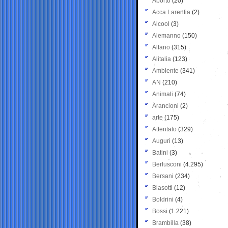
Aborto
(20)
Acca Larentia
(2)
Alcool
(3)
Alemanno
(150)
Alfano
(315)
Alitalia
(123)
Ambiente
(341)
AN
(210)
Animali
(74)
Arancioni
(2)
arte
(175)
Attentato
(329)
Auguri
(13)
Batini
(3)
Berlusconi
(4.295)
Bersani
(234)
Biasotti
(12)
Boldrini
(4)
Bossi
(1.221)
Brambilla
(38)