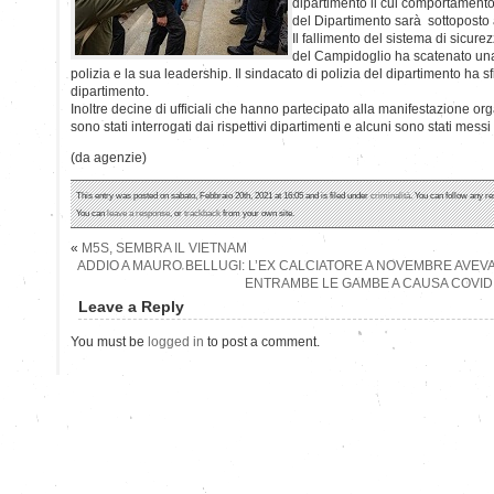
dipartimento il cui comportamento 
del Dipartimento sarà sottoposto a
Il fallimento del sistema di sicure
del Campidoglio ha scatenato una
polizia e la sua leadership. Il sindacato di polizia del dipartimento ha sf
dipartimento.
Inoltre decine di ufficiali che hanno partecipato alla manifestazione o
sono stati interrogati dai rispettivi dipartimenti e alcuni sono stati mess
(da agenzie)
This entry was posted on sabato, Febbraio 20th, 2021 at 16:05 and is filed under
criminalità
. You can follow any re
You can
leave a response
, or
trackback
from your own site.
«
M5S, SEMBRA IL VIETNAM
ADDIO A MAURO BELLUGI: L’EX CALCIATORE A NOVEMBRE AVEVA
ENTRAMBE LE GAMBE A CAUSA COVID
Leave a Reply
You must be
logged in
to post a comment.