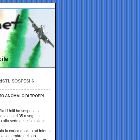
STI, SOSPESI 6
TO ANOMALO DI TROPPI
tati Uniti ha sospeso sei
tta di altri 35 a seguito
 alla sede delle istituzioni
o la carica di capo ad interim
alsiasi membro del suo