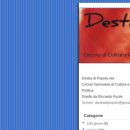
Destra di Popolo.net
Circolo Genovese di Cultura e
Politica
Diretto da Riccardo Fucile
Scrivici: destradipopolo@gma
Categorie
100 giorni
(5)