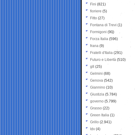
Fini
(821)
fioriere
(5)
Fitto
(27)
Fontana di Trevi
(1)
Formigoni
(90)
Forza Italia
(596)
frana
(9)
Fratelli d'Italia
(291)
Futuro e Libertà
(510)
g8
(25)
Gelmini
(68)
Genova
(542)
Giannino
(10)
Giustizia
(5.784)
governo
(5.799)
Grasso
(22)
Green Italia
(1)
Grillo
(2.941)
Idv
(4)