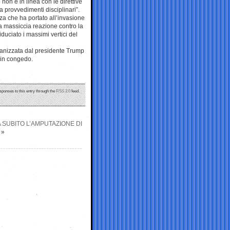
non è in linea con le direttive
 provvedimenti disciplinari”.
zza che ha portato all’invasione
 massiccia reazione contro la
iduciato i massimi vertici del
rganizzata dal presidente Trump
i in congedo.
sponses to this entry through the
RSS 2.0
feed.
 SUBITO L’AMPUTAZIONE DI
»