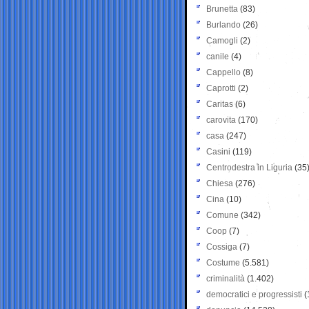
Brunetta
(83)
Burlando
(26)
Camogli
(2)
canile
(4)
Cappello
(8)
Caprotti
(2)
Caritas
(6)
carovita
(170)
casa
(247)
Casini
(119)
Centrodestra in Liguria
(35
Chiesa
(276)
Cina
(10)
Comune
(342)
Coop
(7)
Cossiga
(7)
Costume
(5.581)
criminalità
(1.402)
democratici e progressisti
(