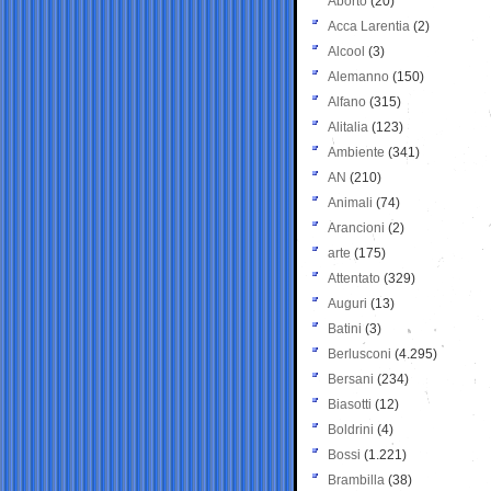
Aborto
(20)
Acca Larentia
(2)
Alcool
(3)
Alemanno
(150)
Alfano
(315)
Alitalia
(123)
Ambiente
(341)
AN
(210)
Animali
(74)
Arancioni
(2)
arte
(175)
Attentato
(329)
Auguri
(13)
Batini
(3)
Berlusconi
(4.295)
Bersani
(234)
Biasotti
(12)
Boldrini
(4)
Bossi
(1.221)
Brambilla
(38)