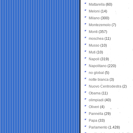
Mattarella
(60)
Meloni
(14)
Milano
(300)
Montezemolo
(7)
Monti
(357)
moschea
(11)
Musso
(10)
Muti
(10)
Napoli
(319)
Napolitano
(220)
no global
(5)
notte bianca
(3)
Nuovo Centrodestra
(2)
Obama
(11)
olimpiadi
(40)
Oliveri
(4)
Pannella
(29)
Papa
(33)
Parlamento
(1.428)