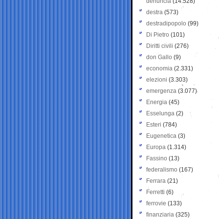
denuncia
(14.528)
destra
(573)
destradipopolo
(99)
Di Pietro
(101)
Diritti civili
(276)
don Gallo
(9)
economia
(2.331)
elezioni
(3.303)
emergenza
(3.077)
Energia
(45)
Esselunga
(2)
Esteri
(784)
Eugenetica
(3)
Europa
(1.314)
Fassino
(13)
federalismo
(167)
Ferrara
(21)
Ferretti
(6)
ferrovie
(133)
finanziaria
(325)