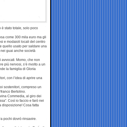
 è stato totale, solo poco
cosa come 300 mila euro ma gli
i e modaioli locali del centro
e quello usato per saldare una
o; nei guai anche società
gli avvocati. Momo, che non
e più nervosi, s’è rivolto a un
nde la famiglia di Gloria
ori, con l’idea di aprire una
suoi sostenitori, compreso un
erfranco Bertolino.
ivina Commedia, al giro dei
sa”. Così io faccio e farò nei
a disposizione! Cosa fatta
 pochi dovrò rinsavire.