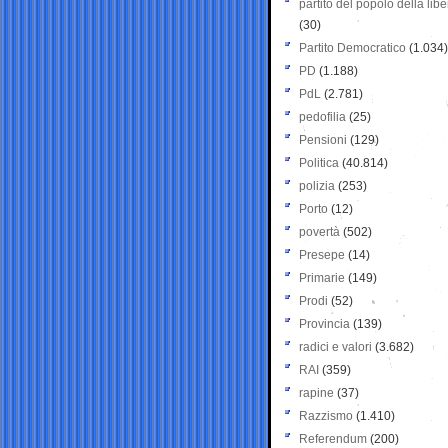
partito del popolo della libe
(30)
Partito Democratico
(1.034)
PD
(1.188)
PdL
(2.781)
pedofilia
(25)
Pensioni
(129)
Politica
(40.814)
polizia
(253)
Porto
(12)
povertà
(502)
Presepe
(14)
Primarie
(149)
Prodi
(52)
Provincia
(139)
radici e valori
(3.682)
RAI
(359)
rapine
(37)
Razzismo
(1.410)
Referendum
(200)