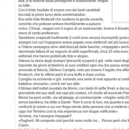
due, e di marche assai prestigiose e costosissime. Hogan
su tutte.
Con il triste risultato di essere uno dei tanti candidati
bocciati al primo turno delle amministrative.
Era nella lista Moderati che sostiene la giunta uscente,
convinto che potesse entrare trionfalmente a palazzo
civico. Chissà , magari con il sogno di un assessorato. Invece il disastro
meno di cento preferenze.
Sarebbero svaporati inutilmente (i conti sono ancora incompleti) qual
assegni con cui l’ingegnere aveva pagato cene elettorali nei più lussuos
e l’intera campagna sono stati bloccati dalle banche; «impagato» anch
sterminata fattura di un negozio di abiti superfirmati, circa 15 mila eur
editoriali che hanno pubblicato foto e slogan.
Adesso la storia degli assegni (presunti) scoperti è già nelle mani de
risponde da giorni al telefono ai suoi creditori ogni ora che passa sempr
avvocato di fiducia, Stefano Caniglia, noto per essere il legale che dife
Rosboch, che fu vittima però di una truffa e dopo uccisa.
Caniglia va scrivendo e già inviando una serie di mail appunto ai credit
trattativa «bonaria», com’è nel suo stile.
Il titolare dell’outlet svuotato da Momo, con tanto di selfie finali, e dai 
giornalista del suo staff, dai capi più costosi, s’è rivolto all’avvocato Pi
Momo ha però scritto, via whatsapp, al commerciante: «Virgilio nella D
senza bandiera, ha detto a Dante: “Non ti curar di loro, ma guarda e pas
confronti di coloro a cui non frega niente delle persone che si mettono 
capo ha! Termino così la mia esperienza non troppo edificante».
Va bene, ma l’assegno impagato?
«Pagherò. Mi comporto così perchè sono molto inc… Penso però che fra
Ciao!».