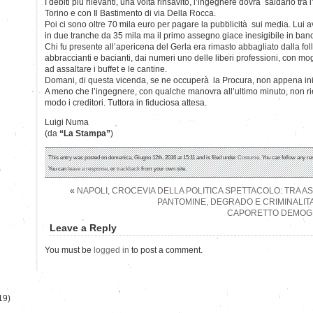
I debiti più rilevanti, una volta rinsavito, l’ingegnere dovrà saldarlo tra l’
Torino e con Il Bastimento di via Della Rocca.
Poi ci sono oltre 70 mila euro per pagare la pubblicità sui media. Lu
in due tranche da 35 mila ma il primo assegno giace inesigibile in ban
Chi fu presente all’apericena del Gerla era rimasto abbagliato dalla folla
abbraccianti e bacianti, dai numeri uno delle liberi professioni, con mog
ad assaltare i buffet e le cantine.
Domani, di questa vicenda, se ne occuperà la Procura, non appena ini
A meno che l’ingegnere, con qualche manovra all’ultimo minuto, non rie
modo i creditori. Tuttora in fiduciosa attesa.
Luigi Numa
(da
“La Stampa”
)
This entry was posted on domenica, Giugno 12th, 2016 at 15:11 and is filed under
Costume
. You can follow any re
)
You can
leave a response
, or
trackback
from your own site.
«
NAPOLI, CROCEVIA DELLA POLITICA SPETTACOLO: TRA A
PANTOMINE, DEGRADO E CRIMINALITA
CAPORETTO DEMOGRAF
Leave a Reply
You must be
logged in
to post a comment.
19)