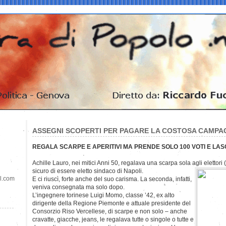
ASSEGNI SCOPERTI PER PAGARE LA COSTOSA CAMP
REGALA SCARPE E APERITIVI MA PRENDE SOLO 100 VOTI E LASCI
Achille Lauro, nei mitici Anni 50, regalava una scarpa sola agli elettori
sicuro
di essere eletto sindaco di Napoli.
il.com
E ci riuscì, forte anche del suo carisma. La seconda, infatti,
veniva consegnata ma solo dopo.
L’ingegnere torinese Luigi Momo, classe ’42, ex alto
dirigente della Regione Piemonte e attuale presidente del
Consorzio Riso Vercellese, di scarpe e non solo – anche
cravatte, giacche, jeans, le regalava tutte o singole o tutte e