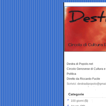
Destra di Popolo.net
Circolo Genovese di Cultura e
Politica
Diretto da Riccardo Fucile
Scrivici: destradipopolo@gma
Categorie
100 giorni
(5)