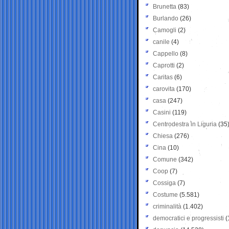
Brunetta
(83)
Burlando
(26)
Camogli
(2)
canile
(4)
Cappello
(8)
Caprotti
(2)
Caritas
(6)
carovita
(170)
casa
(247)
Casini
(119)
Centrodestra in Liguria
(35
Chiesa
(276)
Cina
(10)
Comune
(342)
Coop
(7)
Cossiga
(7)
Costume
(5.581)
criminalità
(1.402)
democratici e progressisti
(