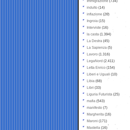
Immigrazione
(734)
indulto
(14)
inflazione
(26)
Ingroia
(15)
Interviste
(16)
la casta
(1.394)
La Destra
(45)
La Sapienza
(5)
Lavoro
(1.316)
LegaNord
(2.411)
Letta Enrico
(154)
Liberi e Uguali
(10)
Libia
(68)
Libri
(33)
Liguria Futurista
(25)
mafia
(543)
manifesto
(7)
Margherita
(16)
Maroni
(171)
Mastella
(16)