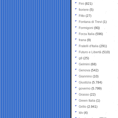
Fini
(821)
fioriere
(5)
Fitto
(27)
Fontana di Trevi
(1)
Formigoni
(90)
Forza Italia
(596)
frana
(9)
Fratelli d'Italia
(291)
Futuro e Libertà
(510)
g8
(25)
Gelmini
(68)
Genova
(542)
Giannino
(10)
Giustizia
(5.784)
governo
(5.799)
Grasso
(22)
Green Italia
(1)
Grillo
(2.941)
Idv
(4)