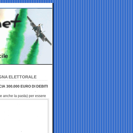
AGNA ELETTORALE
A 300.000 EURO DI DEBITI
 (e anche la pasta) per essere