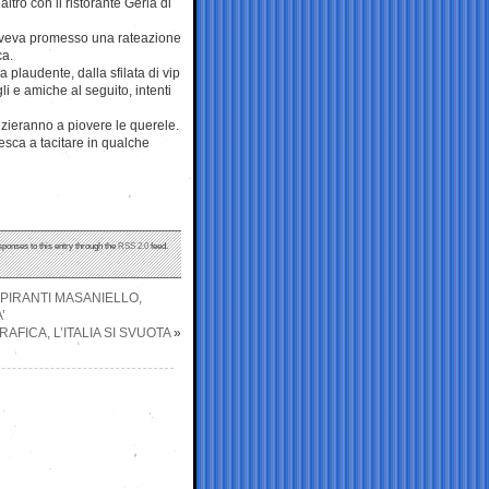
altro con il ristorante Gerla di
i aveva promesso una rateazione
ca.
 plaudente, dalla sfilata di vip
li e amiche al seguito, intenti
zieranno a piovere le querele.
sca a tacitare in qualche
sponses to this entry through the
RSS 2.0
feed.
SPIRANTI MASANIELLO,
’
ICA, L’ITALIA SI SVUOTA
»