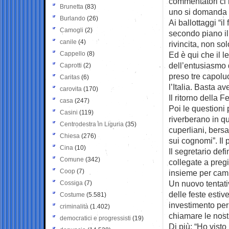
commentatori ci 
Brunetta
(83)
uno si domanda p
Burlando
(26)
Ai ballottaggi “i
Camogli
(2)
secondo piano il
canile
(4)
rivincita, non s
Cappello
(8)
Ed è qui che il l
dell’entusiasmo d
Caprotti
(2)
preso tre capolu
Caritas
(6)
l’Italia. Basta a
carovita
(170)
Il ritorno della 
casa
(247)
Poi le questioni 
Casini
(119)
riverberano in qu
Centrodestra in Liguria
(35)
cuperliani, bers
Chiesa
(276)
sui cognomi”. Il 
Cina
(10)
Il segretario def
Comune
(342)
collegate a preg
Coop
(7)
insieme per cam
Un nuovo tentativ
Cossiga
(7)
delle feste esti
Costume
(5.581)
investimento per 
criminalità
(1.402)
chiamare le nost
democratici e progressisti
(19)
Di più: “Ho visto