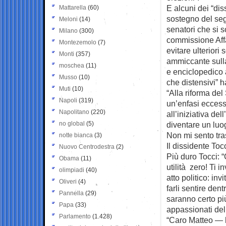
E alcuni dei “dis
Mattarella
(60)
sostegno del seg
Meloni
(14)
senatori che si 
Milano
(300)
commissione Affa
Montezemolo
(7)
evitare ulteriori 
Monti
(357)
ammiccante sulla
moschea
(11)
e enciclopedico af
Musso
(10)
che distensivi” h
Muti
(10)
“Alla riforma de
Napoli
(319)
un’enfasi eccess
Napolitano
(220)
all’iniziativa d
no global
(5)
diventare un luog
Non mi sento tra
notte bianca
(3)
Il dissidente Toc
Nuovo Centrodestra
(2)
Più duro Tocci: 
Obama
(11)
utilità zero! Ti 
olimpiadi
(40)
atto politico: in
Oliveri
(4)
farli sentire den
Pannella
(29)
saranno certo pi
Papa
(33)
appassionati del
Parlamento
(1.428)
“Caro Matteo — h