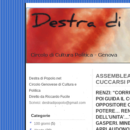
ASSEMBLEA 
Destra di Popolo.net
CUCCARSI P
Circolo Genovese di Cultura e
Politica
RENZI: “CORR
Diretto da Riccardo Fucile
POI GUIDA IL 
Scrivici: destradipopolo@gmail.com
OPPOSITORE O
POTERE… RENZ
Categorie
DELL’UNITA’…
GASPERI. MINE
100 giorni
(5)
APPLAUDONO