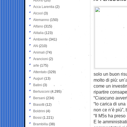
Aborto
(20)
Acca Larentia
(2)
Alcool
(3)
Alemanno
(150)
Alfano
(315)
Alitalia
(123)
Ambiente
(341)
AN
(210)
Animali
(74)
Arancioni
(2)
arte
(175)
Attentato
(329)
solo un buon risu
Auguri
(13)
molto di più: un
Batini
(3)
come un investim
ripartire consape
Berlusconi
(4.295)
“Ciascuno avvert
Bersani
(234)
“lo carica di una
Biasotti
(12)
non ce n’è più”,
Boldrini
(4)
“Il M5s ha preso 
Bossi
(1.221)
E le amministrati
Brambilla
(38)