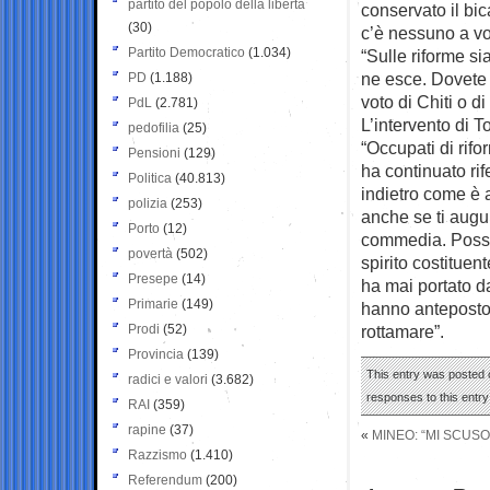
partito del popolo della libertà
conservato il bi
(30)
c’è nessuno a vo
Partito Democratico
(1.034)
“Sulle riforme s
ne esce. Dovete m
PD
(1.188)
voto di Chiti o d
PdL
(2.781)
L’intervento di 
pedofilia
(25)
“Occupati di ri
Pensioni
(129)
ha continuato ri
Politica
(40.813)
indietro come è
polizia
(253)
anche se ti augur
Porto
(12)
commedia. Possia
povertà
(502)
spirito costitue
Presepe
(14)
ha mai portato d
Primarie
(149)
hanno anteposto 
Prodi
(52)
rottamare”.
Provincia
(139)
This entry was posted 
radici e valori
(3.682)
responses to this entr
RAI
(359)
rapine
(37)
«
MINEO: “MI SCUS
Razzismo
(1.410)
Referendum
(200)