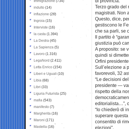
di provincia.
Immigrazione
(734)
Terzo grado del 
indulto
(14)
magistrati. Non a
inflazione
(26)
Questo, dice, per
Ingroia
(15)
gestiscono le Fes
Interviste
(16)
che sa parli, se 
la casta
(1.394)
Il partito è “gar
La Destra
(45)
giustizia può cam
La Sapienza
(5)
A proposito: se 
Lavoro
(1.316)
quindi si dimet
LegaNord
(2.411)
Orfini presidente
Sull’elezione a p
Letta Enrico
(154)
favorevoli, 32 as
Liberi e Uguali
(10)
“Le decisioni de
Libia
(68)
presidente — van
Libri
(33)
rispetto della n
Liguria Futurista
(25)
democraticamente
mafia
(543)
editorialista…”, 
manifesto
(7)
“Io chiederò di 
Margherita
(16)
superare questa
Maroni
(171)
consentito di rim
Mastella
(16)
elezioni”.