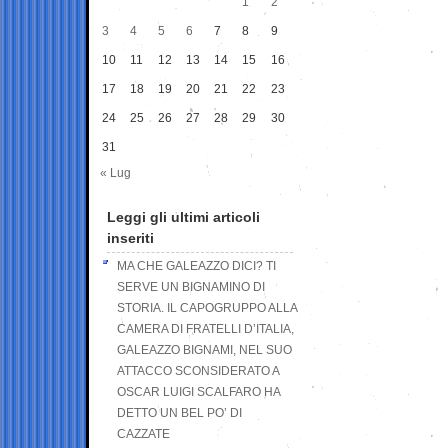
1
2
3
4
5
6
7
8
9
10
11
12
13
14
15
16
17
18
19
20
21
22
23
24
25
26
27
28
29
30
31
« Lug
Leggi gli ultimi articoli
inseriti
MA CHE GALEAZZO DICI? TI
SERVE UN BIGNAMINO DI
STORIA. IL CAPOGRUPPO ALLA
CAMERA DI FRATELLI D’ITALIA,
GALEAZZO BIGNAMI, NEL SUO
ATTACCO SCONSIDERATO A
OSCAR LUIGI SCALFARO HA
DETTO UN BEL PO’ DI
CAZZATE