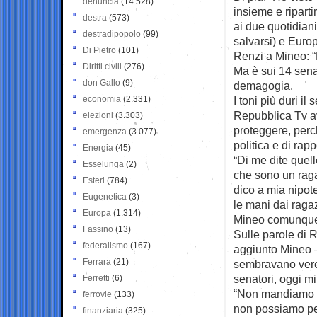
denuncia
(14.528)
insieme e riparti
destra
(573)
ai due quotidiani
destradipopolo
(99)
salvarsi) e Euro
Di Pietro
(101)
Renzi a Mineo: “D
Diritti civili
(276)
Ma è sui 14 sena
don Gallo
(9)
demagogia.
economia
(2.331)
I toni più duri il
Repubblica Tv av
elezioni
(3.303)
proteggere, perch
emergenza
(3.077)
politica e di rapp
Energia
(45)
“Di me dite quell
Esselunga
(2)
che sono un ragaz
Esteri
(784)
dico a mia nipot
Eugenetica
(3)
le mani dai raga
Europa
(1.314)
Mineo comunque 
Fassino
(13)
Sulle parole di 
federalismo
(167)
aggiunto Mineo —
Ferrara
(21)
sembravano vere”
senatori, oggi mi
Ferretti
(6)
“Non mandiamo 
ferrovie
(133)
non possiamo per
finanziaria
(325)