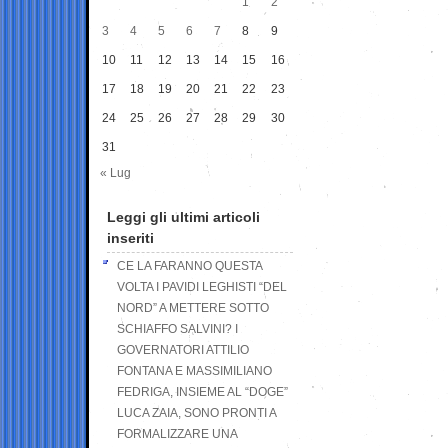
1
2
3
4
5
6
7
8
9
10
11
12
13
14
15
16
17
18
19
20
21
22
23
24
25
26
27
28
29
30
31
« Lug
Leggi gli ultimi articoli
inseriti
CE LA FARANNO QUESTA
VOLTA I PAVIDI LEGHISTI “DEL
NORD” A METTERE SOTTO
SCHIAFFO SALVINI? I
GOVERNATORI ATTILIO
FONTANA E MASSIMILIANO
FEDRIGA, INSIEME AL “DOGE”
LUCA ZAIA, SONO PRONTI A
FORMALIZZARE UNA