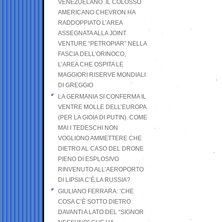
VENEZUELANO .IL COLOSSO
AMERICANO CHEVRON HA
RADDOPPIATO L’AREA
ASSEGNATA ALLA JOINT
VENTURE “PETROPIAR” NELLA
FASCIA DELL’ORINOCO,
L’AREA CHE OSPITA LE
MAGGIORI RISERVE MONDIALI
DI GREGGIO
LA GERMANIA SI CONFERMA IL
VENTRE MOLLE DELL’EUROPA
(PER LA GIOIA DI PUTIN). COME
MAI I TEDESCHI NON
VOGLIONO AMMETTERE CHE
DIETRO AL CASO DEL DRONE
PIENO DI ESPLOSIVO
RINVENUTO ALL’AEROPORTO
DI LIPSIA C’È LA RUSSIA?
GIULIANO FERRARA: ’CHE
COSA C’È SOTTO DIETRO
DAVANTI A LATO DEL “SIGNOR