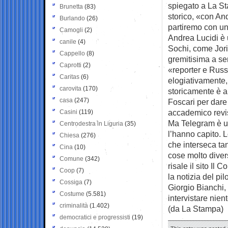
spiegato a La St
Brunetta
(83)
storico, «con An
Burlando
(26)
partiremo con un
Camogli
(2)
Andrea Lucidi è u
canile
(4)
Sochi, come Jori
Cappello
(8)
gremitisima a se
Caprotti
(2)
«reporter e Russ
Caritas
(6)
elogiativamente, 
carovita
(170)
storicamente è a
casa
(247)
Foscari per dare
accademico revis
Casini
(119)
Ma Telegram è un
Centrodestra in Liguria
(35)
l’hanno capito. L
Chiesa
(276)
che interseca tan
Cina
(10)
cose molto diver
Comune
(342)
risale il sito Il
Coop
(7)
la notizia del pi
Cossiga
(7)
Giorgio Bianchi,
Costume
(5.581)
intervistare nie
criminalità
(1.402)
(da La Stampa)
democratici e progressisti
(19)