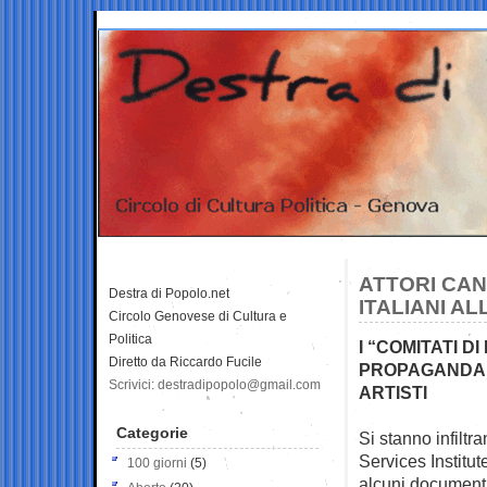
ATTORI CANT
Destra di Popolo.net
ITALIANI A
Circolo Genovese di Cultura e
Politica
I “COMITATI D
Diretto da Riccardo Fucile
PROPAGANDA C
Scrivici: destradipopolo@gmail.com
ARTISTI
Categorie
Si stanno infiltr
Services Institu
100 giorni
(5)
alcuni documenti