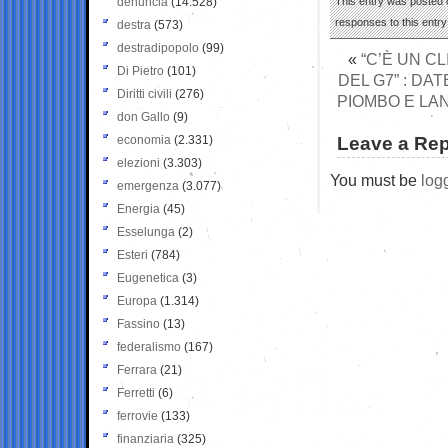
denuncia
(14.528)
This entry was posted 
responses to this entr
destra
(573)
destradipopolo
(99)
«
“C’È UN C
Di Pietro
(101)
DEL G7” : DA
Diritti civili
(276)
PIOMBO E LAN
don Gallo
(9)
economia
(2.331)
Leave a Rep
elezioni
(3.303)
You must be
log
emergenza
(3.077)
Energia
(45)
Esselunga
(2)
Esteri
(784)
Eugenetica
(3)
Europa
(1.314)
Fassino
(13)
federalismo
(167)
Ferrara
(21)
Ferretti
(6)
ferrovie
(133)
finanziaria
(325)