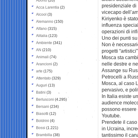
Aborto
(20)
presidenziale di
Acca Larentia
(2)
vicecapo dell’am
Alcool
(3)
Kiriyenko è stato
Alemanno
(150)
influenza specia
Alfano
(315)
operazioni di inf
Alitalia
(123)
Uno dei punti su 
Ambiente
(341)
Non è necessario
AN
(210)
progetti “artistici
Mosca sta cambia
Animali
(74)
nelle destre e nei
Arancioni
(2)
Assange su Russia
arte
(175)
Petrocelli a Rus
Attentato
(329)
Mosca, al caso L
Auguri
(13)
pervasivo, e pol
Batini
(3)
In Italia esiste 
Berlusconi
(4.295)
audience molecol
Bersani
(234)
possono essere e
Biasotti
(12)
Youtube.
Boldrini
(4)
Prendete il caso 
Bossi
(1.221)
in Ucraina, incre
tantissimo il ca
Brambilla
(38)