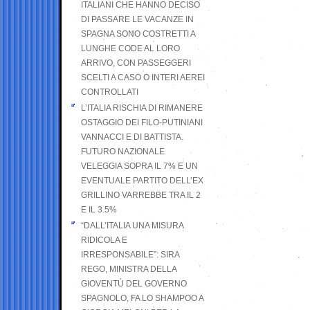
ITALIANI CHE HANNO DECISO
DI PASSARE LE VACANZE IN
SPAGNA SONO COSTRETTI A
LUNGHE CODE AL LORO
ARRIVO, CON PASSEGGERI
SCELTI A CASO O INTERI AEREI
CONTROLLATI
L’ITALIA RISCHIA DI RIMANERE
OSTAGGIO DEI FILO-PUTINIANI
VANNACCI E DI BATTISTA.
FUTURO NAZIONALE
VELEGGIA SOPRA IL 7% E UN
EVENTUALE PARTITO DELL’EX
GRILLINO VARREBBE TRA IL 2
E IL 3.5%
“DALL’ITALIA UNA MISURA
RIDICOLA E
IRRESPONSABILE”: SIRA
REGO, MINISTRA DELLA
GIOVENTÙ DEL GOVERNO
SPAGNOLO, FA LO SHAMPOO A