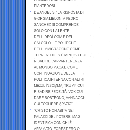
PIANTEDOSI
DE ANGELIS: “LA RISPOSTA DI
GIORGIA MELONI A PEDRO
SANCHEZ SI COMPRENDE
SOLO CON LA LENTE
DELL’IDEOLOGIA E DEL
CALCOLO: LE POLITICHE
DELL’IMMIGRAZIONE COME
TERRENO IDENTITARIO SU CUI
RIBADIRE L’APPARTENENZA
AL MONDO MAGA E COME
CONTINUAZIONE DELLA
POLITICA INTERNA CON ALTRI
MEZZI. INSOMMA, TRUMP CUI
RIBADIRE FEDELTÀ, VOX CUI
DARE SOSTEGNO, VANNACCI
CUI TOGLIERE SPAZIO”
“CRISTO NON ABITA NEI
PALAZZI DEL POTERE, MA SI
IDENTIFICA CON CHI È
AFFAMATO, FORESTIERO O