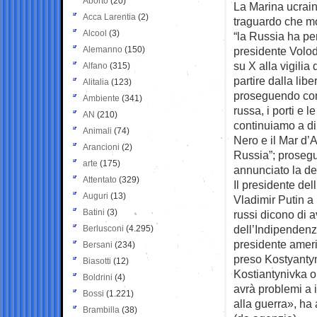
Aborto
(20)
La Marina ucraina
Acca Larentia
(2)
traguardo che mo
Alcool
(3)
“la Russia ha pe
Alemanno
(150)
presidente Volod
su X alla vigilia
Alfano
(315)
partire dalla libe
Alitalia
(123)
proseguendo con 
Ambiente
(341)
russa, i porti e 
AN
(210)
continuiamo a di
Animali
(74)
Nero e il Mar d’A
Arancioni
(2)
Russia”; prosegu
arte
(175)
annunciato la de
Attentato
(329)
Il presidente del
Auguri
(13)
Vladimir Putin a 
Batini
(3)
russi dicono di 
dell’Indipendenz
Berlusconi
(4.295)
presidente ameri
Bersani
(234)
preso Kostyanty
Biasotti
(12)
Kostiantynivka o
Boldrini
(4)
avrà problemi a i
Bossi
(1.221)
alla guerra», ha 
Brambilla
(38)