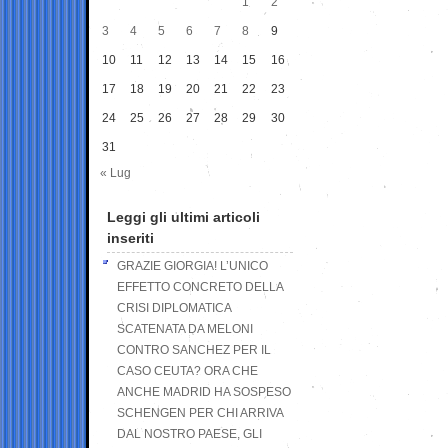
1
2
3
4
5
6
7
8
9
10
11
12
13
14
15
16
17
18
19
20
21
22
23
24
25
26
27
28
29
30
31
« Lug
Leggi gli ultimi articoli
inseriti
GRAZIE GIORGIA! L’UNICO
EFFETTO CONCRETO DELLA
CRISI DIPLOMATICA
SCATENATA DA MELONI
CONTRO SANCHEZ PER IL
CASO CEUTA? ORA CHE
ANCHE MADRID HA SOSPESO
SCHENGEN PER CHI ARRIVA
DAL NOSTRO PAESE, GLI