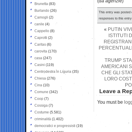
(da agenzie)
Brunetta
(83)
Burlando
(26)
This entry was posted o
Camogli
(2)
responses to this entr
canile
(4)
«
PUTIN VIV
Cappello
(8)
ISTITUTI
Caprotti
(2)
REGISTRAN
Caritas
(6)
PERCENTUALE 
carovita
(170)
casa
(247)
TRUMP STA 
Casini
(119)
AMERICANI S
Centrodestra in Liguria
(35)
CHE GLI STA
LORO COSTI
Chiesa
(276)
PO
Cina
(10)
Leave a Rep
Comune
(342)
Coop
(7)
You must be
log
Cossiga
(7)
Costume
(5.581)
criminalità
(1.402)
democratici e progressisti
(19)