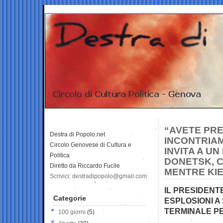
“AVETE PR
Destra di Popolo.net
INCONTRIAM
Circolo Genovese di Cultura e
INVITA A U
Politica
DONETSK, C
Diretto da Riccardo Fucile
MENTRE KI
Scrivici: destradipopolo@gmail.com
IL PRESIDENT
Categorie
ESPLOSIONI A
TERMINALE P
100 giorni
(5)