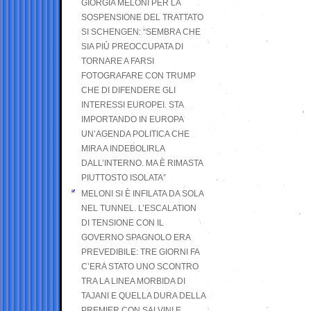
GIORGIA MELONI PER LA
SOSPENSIONE DEL TRATTATO
SI SCHENGEN: “SEMBRA CHE
SIA PIÙ PREOCCUPATA DI
TORNARE A FARSI
FOTOGRAFARE CON TRUMP
CHE DI DIFENDERE GLI
INTERESSI EUROPEI. STA
IMPORTANDO IN EUROPA
UN’AGENDA POLITICA CHE
MIRA A INDEBOLIRLA
DALL’INTERNO. MA È RIMASTA
PIUTTOSTO ISOLATA”
MELONI SI È INFILATA DA SOLA
NEL TUNNEL. L’ESCALATION
DI TENSIONE CON IL
GOVERNO SPAGNOLO ERA
PREVEDIBILE: TRE GIORNI FA
C’ERA STATO UNO SCONTRO
TRA LA LINEA MORBIDA DI
TAJANI E QUELLA DURA DELLA
PREMIER CON SALVINI E