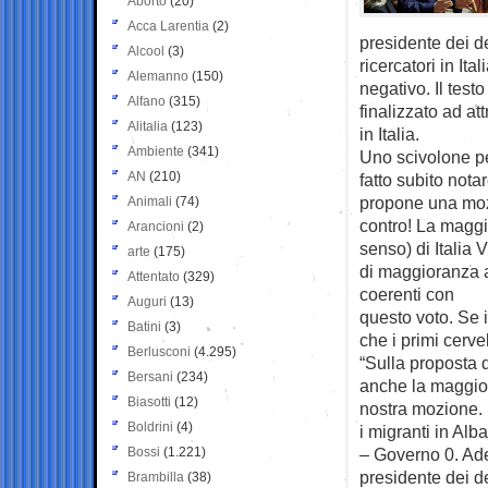
Aborto
(20)
Acca Larentia
(2)
presidente dei de
Alcool
(3)
ricercatori in It
Alemanno
(150)
negativo. Il test
Alfano
(315)
finalizzato ad at
Alitalia
(123)
in Italia.
Ambiente
(341)
Uno scivolone per
AN
(210)
fatto subito not
propone una mozi
Animali
(74)
contro! La maggio
Arancioni
(2)
senso) di Italia
arte
(175)
di maggioranza a
Attentato
(329)
coerenti con
Auguri
(13)
questo voto. Se i
Batini
(3)
che i primi cervel
Berlusconi
(4.295)
“Sulla proposta di
Bersani
(234)
anche la maggior
Biasotti
(12)
nostra mozione.
Boldrini
(4)
i migranti in Alb
Bossi
(1.221)
– Governo 0. Ade
presidente dei de
Brambilla
(38)