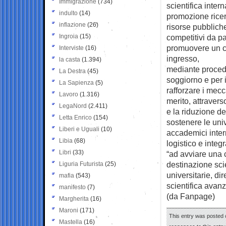
Immigrazione
(734)
scientifica inter
indulto
(14)
promozione ricer
inflazione
(26)
risorse pubblich
Ingroia
(15)
competitivi da pa
promuovere un co
Interviste
(16)
ingresso,
la casta
(1.394)
mediante procedur
La Destra
(45)
soggiorno e per i
La Sapienza
(5)
rafforzare i mec
Lavoro
(1.316)
merito, attravers
LegaNord
(2.411)
e la riduzione de
Letta Enrico
(154)
sostenere le univ
Liberi e Uguali
(10)
accademici inte
Libia
(68)
logistico e integr
Libri
(33)
“ad avviare una 
destinazione scie
Liguria Futurista
(25)
universitarie, di
mafia
(543)
scientifica avan
manifesto
(7)
(da Fanpage)
Margherita
(16)
Maroni
(171)
This entry was posted 
Mastella
(16)