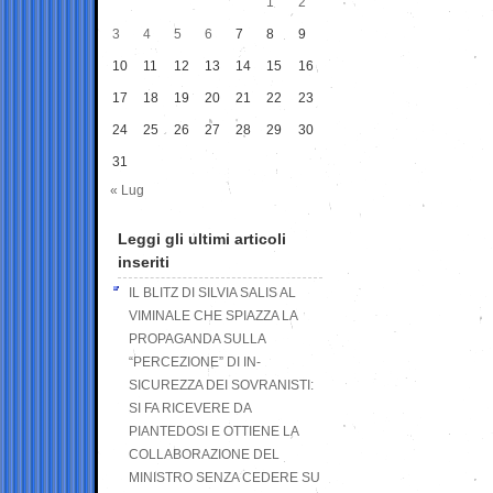
1
2
3
4
5
6
7
8
9
10
11
12
13
14
15
16
17
18
19
20
21
22
23
24
25
26
27
28
29
30
31
« Lug
Leggi gli ultimi articoli
inseriti
IL BLITZ DI SILVIA SALIS AL
VIMINALE CHE SPIAZZA LA
PROPAGANDA SULLA
“PERCEZIONE” DI IN-
SICUREZZA DEI SOVRANISTI:
SI FA RICEVERE DA
PIANTEDOSI E OTTIENE LA
COLLABORAZIONE DEL
MINISTRO SENZA CEDERE SU