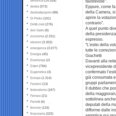
denuncia
(14.528)
favorevole'”.
Eppure, come fa n
destra
(573)
della Camera, si
destradipopolo
(99)
aprire la votazio
Di Pietro
(101)
contrario”.
Diritti civili
(276)
A quel punto div
don Gallo
(9)
della presidenza
economia
(2.331)
espresso.
elezioni
(3.303)
“L’esito della vo
emergenza
(3.077)
tutte le correzio
Energia
(45)
Giachetti
Esselunga
(2)
Davanti alla reit
vicepresidente d
Esteri
(784)
confermato l’esi
Eugenetica
(3)
già consumata e p
Europa
(1.314)
gruppi parlamenta
Fassino
(13)
Il dubbio che po
federalismo
(167)
della maggioran
Ferrara
(21)
sottolinea anche
Ferretti
(6)
deputati della 
ferrovie
(133)
difforme dalle in
finanziaria
(325)
semplice qui pro