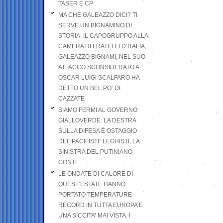
TASER E CP
MA CHE GALEAZZO DICI? TI
SERVE UN BIGNAMINO DI
STORIA. IL CAPOGRUPPO ALLA
CAMERA DI FRATELLI D’ITALIA,
GALEAZZO BIGNAMI, NEL SUO
ATTACCO SCONSIDERATO A
OSCAR LUIGI SCALFARO HA
DETTO UN BEL PO’ DI
CAZZATE
SIAMO FERMI AL GOVERNO
GIALLOVERDE: LA DESTRA
SULLA DIFESA È OSTAGGIO
DEI “PACIFISTI” LEGHISTI, LA
SINISTRA DEL PUTINIANO
CONTE
LE ONDATE DI CALORE DI
QUEST’ESTATE HANNO
PORTATO TEMPERATURE
RECORD IN TUTTA EUROPA E
UNA SICCITA’ MAI VISTA. I