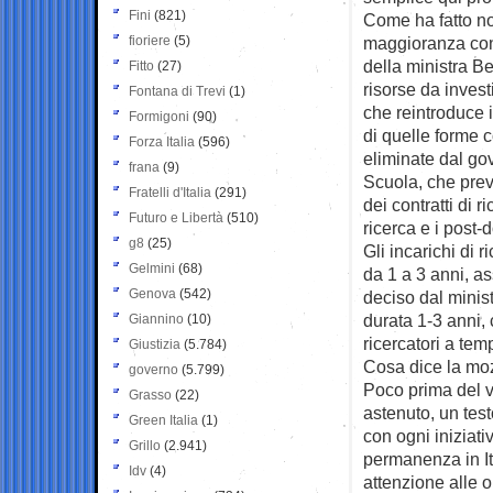
Fini
(821)
Come ha fatto nota
fioriere
(5)
maggioranza cont
della ministra Be
Fitto
(27)
risorse da invest
Fontana di Trevi
(1)
che reintroduce i
Formigoni
(90)
di quelle forme c
Forza Italia
(596)
eliminate dal gov
frana
(9)
Scuola, che prev
Fratelli d'Italia
(291)
dei contratti di r
Futuro e Libertà
(510)
ricerca e i post-
g8
(25)
Gli incarichi di 
Gelmini
(68)
da 1 a 3 anni, 
Genova
(542)
deciso dal minist
durata 1-3 anni,
Giannino
(10)
ricercatori a te
Giustizia
(5.784)
Cosa dice la mo
governo
(5.799)
Poco prima del v
Grasso
(22)
astenuto, un tes
Green Italia
(1)
con ogni iniziati
Grillo
(2.941)
permanenza in Ita
Idv
(4)
attenzione alle o