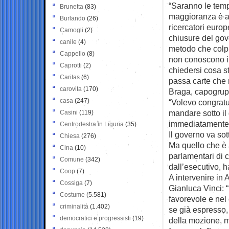
“Saranno le tempe
Brunetta
(83)
maggioranza è a
Burlando
(26)
ricercatori europ
Camogli
(2)
chiusure del gove
canile
(4)
metodo che colp
Cappello
(8)
non conoscono i 
Caprotti
(2)
chiedersi cosa s
Caritas
(6)
passa carte che 
carovita
(170)
Braga, capogrup
casa
(247)
“Volevo congratul
mandare sotto il
Casini
(119)
immediatamente 
Centrodestra in Liguria
(35)
Il governo va sot
Chiesa
(276)
Ma quello che è 
Cina
(10)
parlamentari di 
Comune
(342)
dall’esecutivo, h
Coop
(7)
A intervenire in 
Cossiga
(7)
Gianluca Vinci: 
Costume
(5.581)
favorevole e nel 
criminalità
(1.402)
se già espresso,
democratici e progressisti
(19)
della mozione, ma