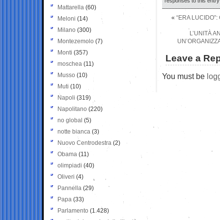
responses to this entr
Mattarella
(60)
«
“ERA LUCIDO”:
Meloni
(14)
Milano
(300)
L’UNITÀ 
Montezemolo
(7)
UN’ORGANIZZA
Monti
(357)
Leave a Rep
moschea
(11)
Musso
(10)
You must be
log
Muti
(10)
Napoli
(319)
Napolitano
(220)
no global
(5)
notte bianca
(3)
Nuovo Centrodestra
(2)
Obama
(11)
olimpiadi
(40)
Oliveri
(4)
Pannella
(29)
Papa
(33)
Parlamento
(1.428)