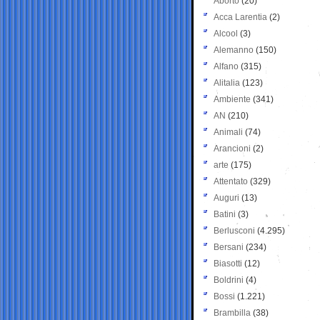
Aborto
(20)
Acca Larentia
(2)
Alcool
(3)
Alemanno
(150)
Alfano
(315)
Alitalia
(123)
Ambiente
(341)
AN
(210)
Animali
(74)
Arancioni
(2)
arte
(175)
Attentato
(329)
Auguri
(13)
Batini
(3)
Berlusconi
(4.295)
Bersani
(234)
Biasotti
(12)
Boldrini
(4)
Bossi
(1.221)
Brambilla
(38)