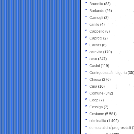
Brunetta
(83)
Burlando
(26)
Camogli
(2)
canile
(4)
Cappello
(8)
Caprotti
(2)
Caritas
(6)
carovita
(170)
casa
(247)
Casini
(119)
Centrodestra in Liguria
(35
Chiesa
(276)
Cina
(10)
Comune
(342)
Coop
(7)
Cossiga
(7)
Costume
(5.581)
criminalità
(1.402)
democratici e progressisti
(