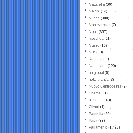
Mattarella
(60)
Meloni
(14)
Milano
(300)
Montezemolo
(7)
Monti
(357)
moschea
(11)
Musso
(10)
Muti
(10)
Napoli
(319)
Napolitano
(220)
no global
(5)
notte bianca
(3)
Nuovo Centrodestra
(2)
Obama
(11)
olimpiadi
(40)
Oliveri
(4)
Pannella
(29)
Papa
(33)
Parlamento
(1.428)