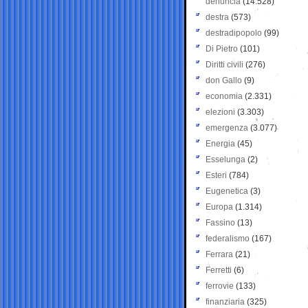
denuncia
(14.528)
destra
(573)
destradipopolo
(99)
Di Pietro
(101)
Diritti civili
(276)
don Gallo
(9)
economia
(2.331)
elezioni
(3.303)
emergenza
(3.077)
Energia
(45)
Esselunga
(2)
Esteri
(784)
Eugenetica
(3)
Europa
(1.314)
Fassino
(13)
federalismo
(167)
Ferrara
(21)
Ferretti
(6)
ferrovie
(133)
finanziaria
(325)