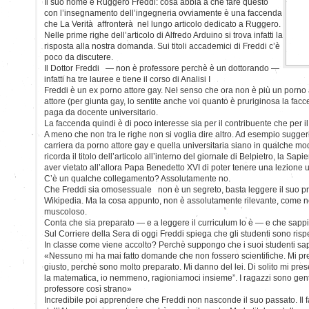
Il suo nome è Ruggero Freddi: cosa abbia a che fare questo
con l’insegnamento dell’ingegneria ovviamente è una faccenda
che La Verità affronterà nel lungo articolo dedicato a Ruggero.
Nelle prime righe dell’articolo di Alfredo Arduino si trova infatti la
risposta alla nostra domanda. Sui titoli accademici di Freddi c’è
poco da discutere.
Il Dottor Freddi — non è professore perchè è un dottorando —
infatti ha tre lauree e tiene il corso di Analisi I
Freddi è un ex porno attore gay. Nel senso che ora non è più un porno a
attore (per giunta gay, lo sentite anche voi quanto è pruriginosa la fac
paga da docente universitario.
La faccenda quindi è di poco interesse sia per il contribuente che per il 
A meno che non tra le righe non si voglia dire altro. Ad esempio suggerir
carriera da porno attore gay e quella universitaria siano in qualche m
ricorda il titolo dell’articolo all’interno del giornale di Belpietro, la Sa
aver vietato all’allora Papa Benedetto XVI di poter tenere una lezione u
C’è un qualche collegamento? Assolutamente no.
Che Freddi sia omosessuale non è un segreto, basta leggere il suo pr
Wikipedia. Ma la cosa appunto, non è assolutamente rilevante, come no
muscoloso.
Conta che sia preparato — e a leggere il curriculum lo è — e che sapp
Sul Corriere della Sera di oggi Freddi spiega che gli studenti sono rispe
In classe come viene accolto? Perchè suppongo che i suoi studenti s
«Nessuno mi ha mai fatto domande che non fossero scientifiche. Mi pre
giusto, perchè sono molto preparato. Mi danno del lei. Di solito mi pre
la matematica, io nemmeno, ragioniamoci insieme”. I ragazzi sono gentili
professore così strano»
Incredibile poi apprendere che Freddi non nasconde il suo passato. Il fa