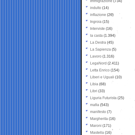
Immigrazione
(734)
indulto
(14)
inflazione
(26)
Ingroia
(15)
Interviste
(16)
la casta
(1.394)
La Destra
(45)
La Sapienza
(5)
Lavoro
(1.316)
LegaNord
(2.411)
Letta Enrico
(154)
Liberi e Uguali
(10)
Libia
(68)
Libri
(33)
Liguria Futurista
(25)
mafia
(543)
manifesto
(7)
Margherita
(16)
Maroni
(171)
Mastella
(16)