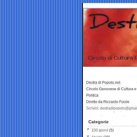
Destra di Popolo.net
Circolo Genovese di Cultura e
Politica
Diretto da Riccardo Fucile
Scrivici: destradipopolo@gma
Categorie
100 giorni
(5)