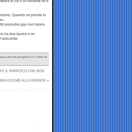
ttedra di cui è co-docente ne è
arliamo. Quando mi prende lo
a».
ltri pornodivi gay non hanno
 che ha due lauree e un
articolista
onses to this entry through the
RSS 2.0
feed. You
UM E IL PARROCO CHE NON
A MA ASSUME ALLA GRANDE
»