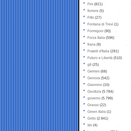
Fini
(821)
fioriere
(5)
Fitto
(27)
Fontana di Trevi
(1)
Formigoni
(90)
Forza Italia
(596)
frana
(9)
Fratelli d'Italia
(291)
Futuro e Libertà
(510)
g8
(25)
Gelmini
(68)
Genova
(542)
Giannino
(10)
Giustizia
(5.784)
governo
(5.799)
Grasso
(22)
Green Italia
(1)
Grillo
(2.941)
Idv
(4)