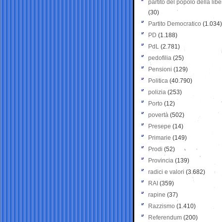
partito del popolo della libe
(30)
Partito Democratico
(1.034)
PD
(1.188)
PdL
(2.781)
pedofilia
(25)
Pensioni
(129)
Politica
(40.790)
polizia
(253)
Porto
(12)
povertà
(502)
Presepe
(14)
Primarie
(149)
Prodi
(52)
Provincia
(139)
radici e valori
(3.682)
RAI
(359)
rapine
(37)
Razzismo
(1.410)
Referendum
(200)