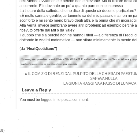
dell’Ateneo ovviamente è perchè non è rilevante. Ma la titolare della ca
al corrente. E indovinate un po’ a quanto pare non le interessa.
La titolare della cattedra che ne dice di questo co-docente particolare?
«È molto carina e gentile, certamente sa del mio passato ma non ne p
sconforto e mi sento meno bravo degli altri, è la prima che mi incoraggi
Alla Verità invece sembrano avere altri problemi: ad esempio perchè a
ricevuto offerte dal Mit o da Yale?
Il dubbio che sia perchè non ne hanno i titoli — a differenza di Freddi
dottorato in Analisi matematica — non sfiora minimamente la mente dell’
(da “
NextQuotidiano”)
This entry was posted on venerdì, Ottobre 27th, 2017 at 11:48 and is filed under
denuncia
. You can follow any resp
can
leave a response
, or
trackback
from your own site.
«
IL COMIZIO DI RENZI DAL PULPITO DELLA CHIESA DI PAEST
)
SAPEVA NULLA
LA GIUNTA RAGGI VA A PASSO DI LUMAC
Leave a Reply
You must be
logged in
to post a comment.
19)