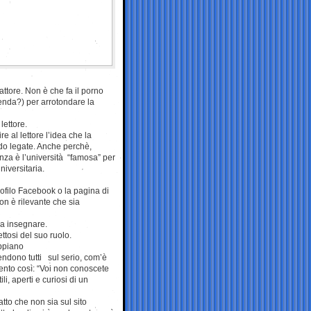
ttore. Non è che fa il porno
cenda?) per arrotondare la
lettore.
e al lettore l’idea che la
odo legate. Anche perchè,
pienza è l’università “famosa” per
niversitaria.
ofilo Facebook o la pagina di
n è rilevante che sia
ia insegnare.
ttosi del suo ruolo.
appiano
ndono tutti sul serio, com’è
sento così: “Voi non conoscete
, aperti e curiosi di un
tto che non sia sul sito