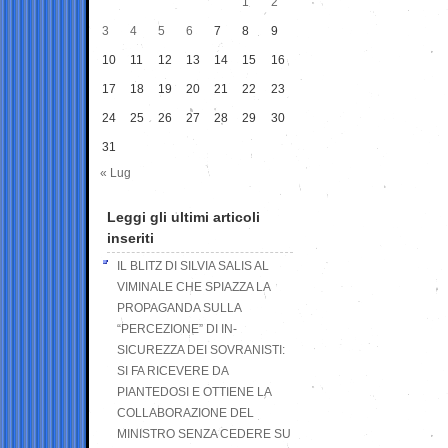
1
2
3
4
5
6
7
8
9
10
11
12
13
14
15
16
17
18
19
20
21
22
23
24
25
26
27
28
29
30
31
« Lug
Leggi gli ultimi articoli
inseriti
IL BLITZ DI SILVIA SALIS AL
VIMINALE CHE SPIAZZA LA
PROPAGANDA SULLA
“PERCEZIONE” DI IN-
SICUREZZA DEI SOVRANISTI:
SI FA RICEVERE DA
PIANTEDOSI E OTTIENE LA
COLLABORAZIONE DEL
MINISTRO SENZA CEDERE SU