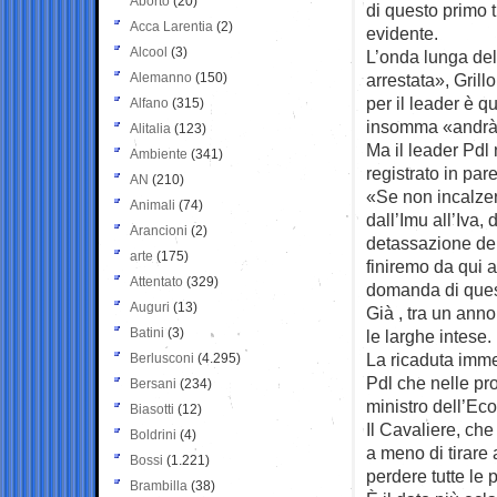
Aborto
(20)
di questo primo t
Acca Larentia
(2)
evidente.
Alcool
(3)
L’onda lunga dell
Alemanno
(150)
arrestata», Grillo
per il leader è q
Alfano
(315)
insomma «andrà 
Alitalia
(123)
Ma il leader Pdl 
Ambiente
(341)
registrato in pare
AN
(210)
«Se non incalzer
Animali
(74)
dall’Imu all’Iva, 
Arancioni
(2)
detassazione de
arte
(175)
finiremo da qui 
Attentato
(329)
domanda di ques
Auguri
(13)
Già , tra un anno
Batini
(3)
le larghe intese.
La ricaduta immed
Berlusconi
(4.295)
Pdl che nelle pro
Bersani
(234)
ministro dell’Ec
Biasotti
(12)
Il Cavaliere, che
Boldrini
(4)
a meno di tirare
Bossi
(1.221)
perdere tutte le p
Brambilla
(38)