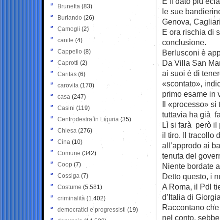
È il dato più ecl
Brunetta
(83)
le sue bandierin
Burlando
(26)
Genova, Cagliari
Camogli
(2)
E ora rischia di 
canile
(4)
conclusione.
Cappello
(8)
Berlusconi è app
Da Villa San Mar
Caprotti
(2)
ai suoi è di tene
Caritas
(6)
«scontato», indi
carovita
(170)
primo esame in v
casa
(247)
Il «processo» si 
Casini
(119)
tuttavia ha già f
Centrodestra in Liguria
(35)
Lì si farà però i
Chiesa
(276)
il tiro. Il tracol
Cina
(10)
all’approdo ai ba
Comune
(342)
tenuta del gover
Coop
(7)
Niente bordate al
Detto questo, i n
Cossiga
(7)
A Roma, il Pdl ti
Costume
(5.581)
d’Italia di Giorg
criminalità
(1.402)
Raccontano che B
democratici e progressisti
(19)
nel conto, sebbe