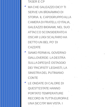
TASER E CP
MA CHE GALEAZZO DICI? TI
SERVE UN BIGNAMINO DI
STORIA. IL CAPOGRUPPO ALLA
CAMERA DI FRATELLI D’ITALIA,
GALEAZZO BIGNAMI, NEL SUO
ATTACCO SCONSIDERATO A
OSCAR LUIGI SCALFARO HA
DETTO UN BEL PO’ DI
CAZZATE
SIAMO FERMI AL GOVERNO
GIALLOVERDE: LA DESTRA
SULLA DIFESA È OSTAGGIO
DEI “PACIFISTI” LEGHISTI, LA
SINISTRA DEL PUTINIANO
CONTE
LE ONDATE DI CALORE DI
QUEST’ESTATE HANNO
PORTATO TEMPERATURE
RECORD IN TUTTA EUROPA E
UNA SICCITA’ MAI VISTA. I