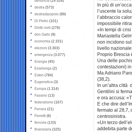
denuncia
(14.528)
In più di un’occ
destra
(573)
l’uscente la solu
destradipopolo
(99)
l’abbraccio calo
Di Pietro
(101)
impossibile ritira
Diritti civili
(276)
«In tempi di cris
don Gallo
(9)
Mariastella Gelm
economia
(2.331)
non incidono sul
livello nazionale
elezioni
(3.303)
Proprio Brescia è
emergenza
(3.077)
Una delle pochis
Energia
(45)
contestazioni) in
Esselunga
(2)
Ma Adriano Paroli
Esteri
(784)
(38,2).
Eugenetica
(3)
In un’altra città
Europa
(1.314)
Gentilini si ferm
Fassino
(13)
e ora accusa: «T
federalismo
(167)
E che dire dell’
Ferrara
(21)
fermato al 28,7, 
centrosinistra.
Ferretti
(6)
«Un terzo dell’el
ferrovie
(133)
addebita parte de
finanziaria
(325)