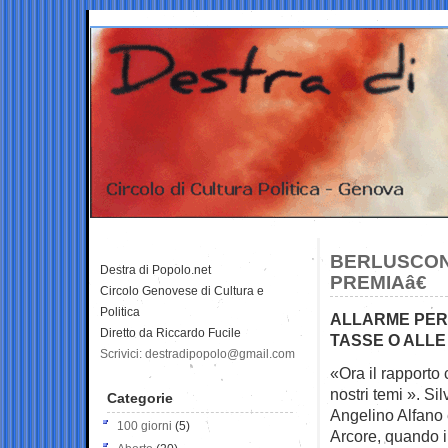
BERLUSCON
Destra di Popolo.net
PREMIAâ€
Circolo Genovese di Cultura e
Politica
ALLARME PER 
Diretto da Riccardo Fucile
TASSE O ALLE
Scrivici: destradipopolo@gmail.com
«Ora il rapporto
nostri temi ».
Sil
Categorie
Angelino Alfano e 
100 giorni
(5)
Arcore, quando i