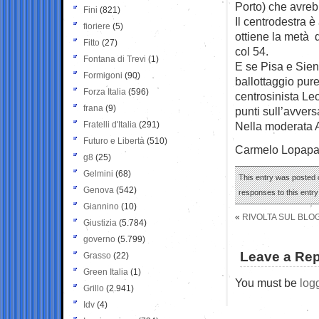
Porto) che avreb
Fini
(821)
Il centrodestra 
fioriere
(5)
ottiene la metà d
Fitto
(27)
col 54.
Fontana di Trevi
(1)
E se Pisa e Siena
Formigoni
(90)
ballottaggio pure
Forza Italia
(596)
centrosinista Leo
frana
(9)
punti sull’avvers
Fratelli d'Italia
(291)
Nella moderata Av
Futuro e Libertà
(510)
Carmelo Lopap
g8
(25)
Gelmini
(68)
This entry was posted o
Genova
(542)
responses to this entr
Giannino
(10)
«
RIVOLTA SUL BLOG 
Giustizia
(5.784)
governo
(5.799)
Leave a Rep
Grasso
(22)
Green Italia
(1)
You must be
log
Grillo
(2.941)
Idv
(4)