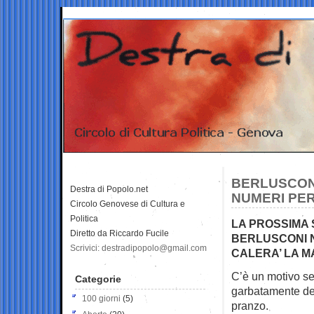
BERLUSCONI
Destra di Popolo.net
NUMERI PER
Circolo Genovese di Cultura e
Politica
LA PROSSIMA 
Diretto da Riccardo Fucile
BERLUSCONI N
Scrivici: destradipopolo@gmail.com
CALERA’ LA 
C’è un motivo se
Categorie
garbatamente dec
100 giorni
(5)
pranzo.