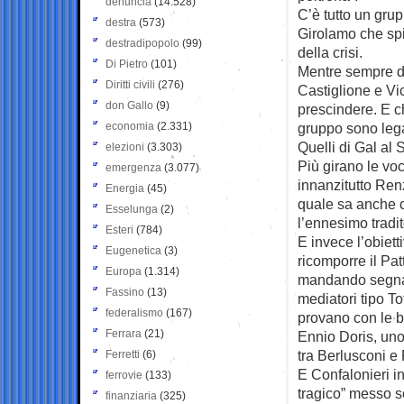
denuncia
(14.528)
C’è tutto un gru
destra
(573)
Girolamo che spi
destradipopolo
(99)
della crisi.
Di Pietro
(101)
Mentre sempre den
Diritti civili
(276)
Castiglione e Vi
don Gallo
(9)
prescindere. E ch
economia
(2.331)
gruppo sono lega
Quelli di Gal al 
elezioni
(3.303)
Più girano le vo
emergenza
(3.077)
innanzitutto Renz
Energia
(45)
quale sa anche c
Esselunga
(2)
l’ennesimo tradi
Esteri
(784)
E invece l’obiett
Eugenetica
(3)
ricomporre il Pat
Europa
(1.314)
mandando segnal
Fassino
(13)
mediatori tipo To
federalismo
(167)
provano con le 
Ferrara
(21)
Ennio Doris, uno 
tra Berlusconi e
Ferretti
(6)
E Confalonieri in
ferrovie
(133)
tragico” messo s
finanziaria
(325)