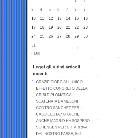
1
2
3
4
5
6
7
8
9
10
11
12
13
14
15
16
17
18
19
20
21
22
23
24
25
26
27
28
29
30
31
« Lug
Leggi gli ultimi articoli
inseriti
GRAZIE GIORGIA! L’UNICO
EFFETTO CONCRETO DELLA
CRISI DIPLOMATICA
SCATENATA DA MELONI
CONTRO SANCHEZ PER IL
CASO CEUTA? ORA CHE
ANCHE MADRID HA SOSPESO
SCHENGEN PER CHI ARRIVA
DAL NOSTRO PAESE, GLI