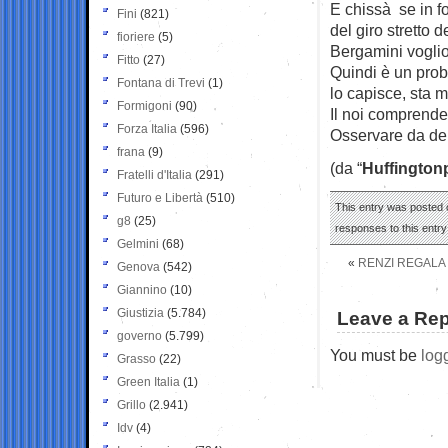
E chissà se in fo
Fini
(821)
del giro stretto 
fioriere
(5)
Bergamini voglio
Fitto
(27)
Quindi è un probl
Fontana di Trevi
(1)
lo capisce, sta m
Formigoni
(90)
Il noi comprende
Forza Italia
(596)
Osservare da dent
frana
(9)
(da “
Huffington
Fratelli d'Italia
(291)
Futuro e Libertà
(510)
This entry was posted o
g8
(25)
responses to this entr
Gelmini
(68)
«
RENZI REGALA 
Genova
(542)
Giannino
(10)
Giustizia
(5.784)
Leave a Rep
governo
(5.799)
You must be
log
Grasso
(22)
Green Italia
(1)
Grillo
(2.941)
Idv
(4)