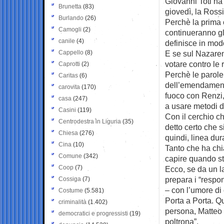
Giovanni Toti ha
Brunetta
(83)
giovedì, la Rossi
Burlando
(26)
Perchè la prima 
Camogli
(2)
continueranno gl
canile
(4)
definisce in mod
Cappello
(8)
E se sul Nazaren
votare contro le
Caprotti
(2)
Perchè le parole
Caritas
(6)
dell’emendamento
carovita
(170)
fuoco con Renzi, 
casa
(247)
a usare metodi da
Casini
(119)
Con il cerchio c
Centrodestra in Liguria
(35)
detto certo che 
Chiesa
(276)
quindi, linea dur
Cina
(10)
Tanto che ha chi
Comune
(342)
capire quando s
Coop
(7)
Ecco, se da un la
prepara i “respo
Cossiga
(7)
– con l’umore di 
Costume
(5.581)
Porta a Porta. Q
criminalità
(1.402)
persona, Matteo 
democratici e progressisti
(19)
poltrona”.