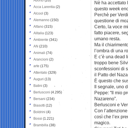
Aborto
(20)
Nè ha accettato l
Acca Larentia
(2)
questo week end
Alcool
(3)
Perchè per Verd
Alemanno
(150)
questione di mozi
Certo, la voce mi
Alfano
(315)
fatto piacere, se
Alitalia
(123)
umano resta.
Ambiente
(341)
Ma il chiarimento
AN
(210)
l’ombra di una r
Animali
(74)
E c’è una dead l
Arancioni
(2)
troppo bene Silv
arte
(175)
sconfessioni di 
Attentato
(329)
il Patto del Naza
Auguri
(13)
È questo che sus
Batini
(3)
Il segnale, uno d
Peppe: “Il mio p
Berlusconi
(4.295)
Nazareno”.
Bersani
(234)
Berlusconi e Ver
Biasotti
(12)
Con l’attenzione 
Boldrini
(4)
così che l’ex pre
Bossi
(1.221)
magico.
Brambilla
(38)