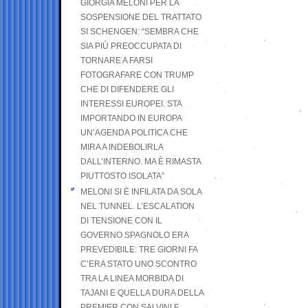
GIORGIA MELONI PER LA
SOSPENSIONE DEL TRATTATO
SI SCHENGEN: “SEMBRA CHE
SIA PIÙ PREOCCUPATA DI
TORNARE A FARSI
FOTOGRAFARE CON TRUMP
CHE DI DIFENDERE GLI
INTERESSI EUROPEI. STA
IMPORTANDO IN EUROPA
UN’AGENDA POLITICA CHE
MIRA A INDEBOLIRLA
DALL’INTERNO. MA È RIMASTA
PIUTTOSTO ISOLATA”
MELONI SI È INFILATA DA SOLA
NEL TUNNEL. L’ESCALATION
DI TENSIONE CON IL
GOVERNO SPAGNOLO ERA
PREVEDIBILE: TRE GIORNI FA
C’ERA STATO UNO SCONTRO
TRA LA LINEA MORBIDA DI
TAJANI E QUELLA DURA DELLA
PREMIER CON SALVINI E