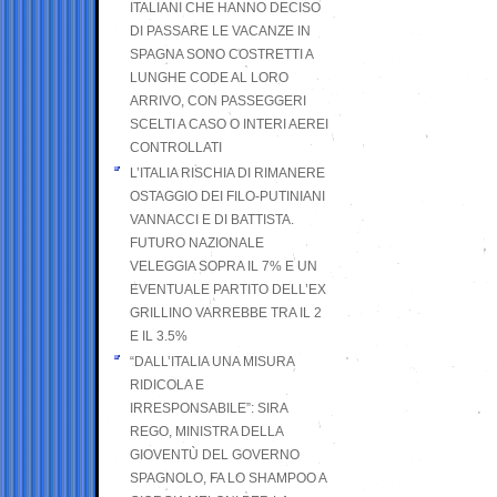
ITALIANI CHE HANNO DECISO
DI PASSARE LE VACANZE IN
SPAGNA SONO COSTRETTI A
LUNGHE CODE AL LORO
ARRIVO, CON PASSEGGERI
SCELTI A CASO O INTERI AEREI
CONTROLLATI
L’ITALIA RISCHIA DI RIMANERE
OSTAGGIO DEI FILO-PUTINIANI
VANNACCI E DI BATTISTA.
FUTURO NAZIONALE
VELEGGIA SOPRA IL 7% E UN
EVENTUALE PARTITO DELL’EX
GRILLINO VARREBBE TRA IL 2
E IL 3.5%
“DALL’ITALIA UNA MISURA
RIDICOLA E
IRRESPONSABILE”: SIRA
REGO, MINISTRA DELLA
GIOVENTÙ DEL GOVERNO
SPAGNOLO, FA LO SHAMPOO A