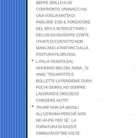
BEPPE GRILLO A UN
CONFRONTO. VANNACCI HA
UNA VOGLIA MATTA DI
PARLARE CON IL FONDATORE
DEL M5S E INTERCETTARE I
DELUSI DA GIUSEPPE CONTE.
I PUNTI DI CONTATTO NON
MANCANO, A PARTIRE DALLA
POSTURA FILORUSSA
L’ITALIA TRADITA DAL
GOVERNO MELONI. ANNA , 72
ANNI; “TRA AFFITTO E
BOLLETTE LA PENSIONE DURA
POCHI GIORNI, HO SEMPRE
LAVORATO E ORA DEVO
CHIEDERE AIUTO”
TRUMP NON DÀ MISSILI
ALL’UCRAINA PERCHÉ NON
NE HA PIÙ PER SÉ : LA
FORNITURA DI RAZZI È
DIMINUITA DI TRE VOLTE