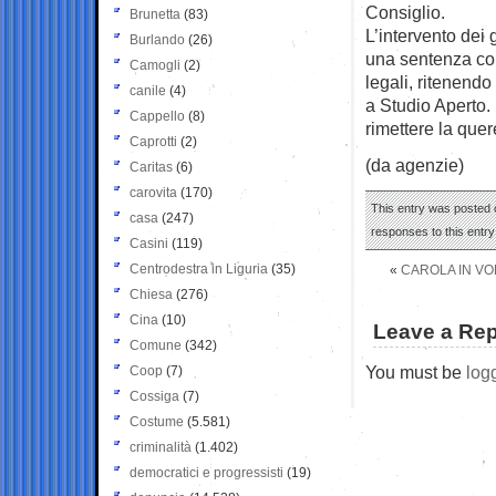
Consiglio.
Brunetta
(83)
L’intervento dei 
Burlando
(26)
una sentenza com
Camogli
(2)
legali, ritenendo
canile
(4)
a Studio Aperto.
Cappello
(8)
rimettere la quer
Caprotti
(2)
(da agenzie)
Caritas
(6)
carovita
(170)
This entry was posted o
casa
(247)
responses to this entr
Casini
(119)
Centrodestra in Liguria
(35)
«
CAROLA IN VO
Chiesa
(276)
Cina
(10)
Leave a Rep
Comune
(342)
You must be
log
Coop
(7)
Cossiga
(7)
Costume
(5.581)
criminalità
(1.402)
democratici e progressisti
(19)