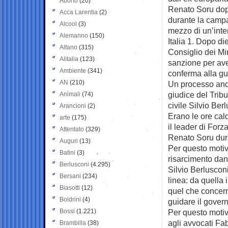
Aborto
(20)
Renato Soru dop
Acca Larentia
(2)
durante la campa
Alcool
(3)
mezzo di un’inter
Alemanno
(150)
Italia 1. Dopo di
Alfano
(315)
Consiglio dei Mi
Alitalia
(123)
sanzione per aver
Ambiente
(341)
conferma alla gu
AN
(210)
Un processo anda
giudice del Trib
Animali
(74)
civile Silvio Ber
Arancioni
(2)
Erano le ore cal
arte
(175)
il leader di Forz
Attentato
(329)
Renato Soru duran
Auguri
(13)
Per questo moti
Batini
(3)
risarcimento dan
Berlusconi
(4.295)
Silvio Berlusconi 
Bersani
(234)
linea: da quella 
Biasotti
(12)
quel che concern
Boldrini
(4)
guidare il govern
Bossi
(1.221)
Per questo moti
agli avvocati Fa
Brambilla
(38)