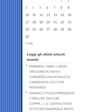
1
2
3
4
5
6
7
8
9
10
11
12
13
14
15
16
17
18
19
20
21
22
23
24
25
26
27
28
29
30
31
« Lug
Leggi gli ultimi articoli
inseriti
PRIMARIE CAMPO LARGO,
ORA SONO IN TANTI A
CHIEDERE A SILVIA SALIS DI
CANDIDARSI: LEI CI STA
PENSANDO
VANNACCI VUOLE PRENDERSI
I “GRILLINI” (SAI CHE
COPPIA…). IL CENTRO STUDI
DI FUTURO NAZIONALE INVITA