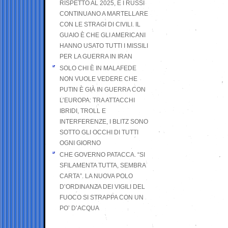
RISPETTO AL 2025, E I RUSSI
CONTINUANO A MARTELLARE
CON LE STRAGI DI CIVILI. IL
GUAIO È CHE GLI AMERICANI
HANNO USATO TUTTI I MISSILI
PER LA GUERRA IN IRAN
SOLO CHI È IN MALAFEDE
NON VUOLE VEDERE CHE
PUTIN È GIÀ IN GUERRA CON
L’EUROPA: TRA ATTACCHI
IBRIDI, TROLL E
INTERFERENZE, I BLITZ SONO
SOTTO GLI OCCHI DI TUTTI
OGNI GIORNO
CHE GOVERNO PATACCA. “SI
SFILAMENTA TUTTA, SEMBRA
CARTA”. LA NUOVA POLO
D’ORDINANZA DEI VIGILI DEL
FUOCO SI STRAPPA CON UN
PO’ D’ACQUA