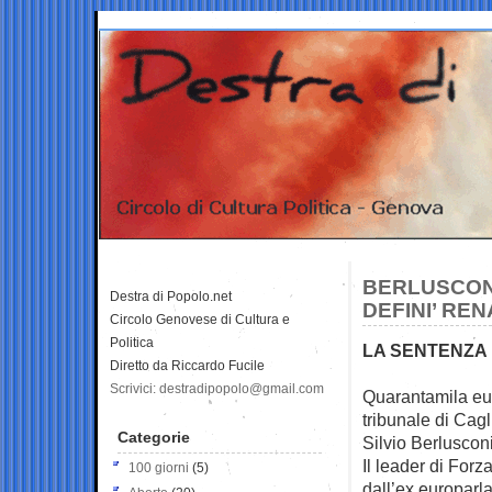
BERLUSCON
Destra di Popolo.net
DEFINI’ RE
Circolo Genovese di Cultura e
Politica
LA SENTENZA 
Diretto da Riccardo Fucile
Scrivici: destradipopolo@gmail.com
Quarantamila eur
tribunale di Cag
Categorie
Silvio Berlusconi
Il leader di Forza
100 giorni
(5)
dall’ex europarl