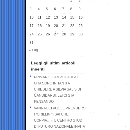
1
2
3
4
5
6
7
8
9
10
11
12
13
14
15
16
17
18
19
20
21
22
23
24
25
26
27
28
29
30
31
« Lug
Leggi gli ultimi articoli
inseriti
PRIMARIE CAMPO LARGO,
ORA SONO IN TANTI A
CHIEDERE A SILVIA SALIS DI
CANDIDARSI: LEI CI STA
PENSANDO
VANNACCI VUOLE PRENDERSI
I “GRILLINI” (SAI CHE
COPPIA…). IL CENTRO STUDI
DI FUTURO NAZIONALE INVITA