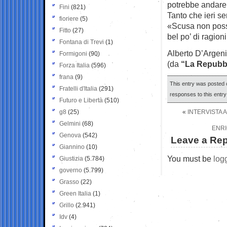
potrebbe andare 
Fini
(821)
Tanto che ieri se
fioriere
(5)
«Scusa non poss
Fitto
(27)
bel po’ di ragion
Fontana di Trevi
(1)
Alberto D’Argen
Formigoni
(90)
(da
“La Repubb
Forza Italia
(596)
frana
(9)
This entry was posted o
Fratelli d'Italia
(291)
responses to this entr
Futuro e Libertà
(510)
g8
(25)
«
INTERVISTA 
Gelmini
(68)
ENRI
Genova
(542)
Leave a Rep
Giannino
(10)
You must be
log
Giustizia
(5.784)
governo
(5.799)
Grasso
(22)
Green Italia
(1)
Grillo
(2.941)
Idv
(4)