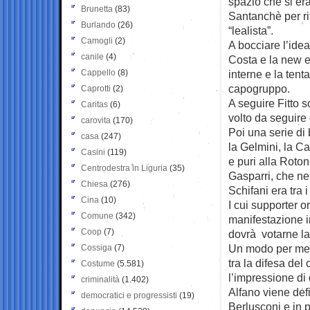
spazio che si er
Brunetta
(83)
Santanchè per rit
Burlando
(26)
“lealista”.
Camogli
(2)
A bocciare l’idea
canile
(4)
Costa e la new e
Cappello
(8)
interne e la tent
capogruppo.
Caprotti
(2)
A seguire Fitto 
Caritas
(6)
volto da seguire 
carovita
(170)
Poi una serie di 
casa
(247)
la Gelmini, la Ca
Casini
(119)
e puri alla Roto
Centrodestra in Liguria
(35)
Gasparri, che n
Chiesa
(276)
Schifani era tra i
Cina
(10)
I cui supporter 
Comune
(342)
manifestazione in
Coop
(7)
dovrà votarne l
Un modo per mette
Cossiga
(7)
tra la difesa del
Costume
(5.581)
l’impressione di 
criminalità
(1.402)
Alfano viene defi
democratici e progressisti
(19)
Berlusconi e in 