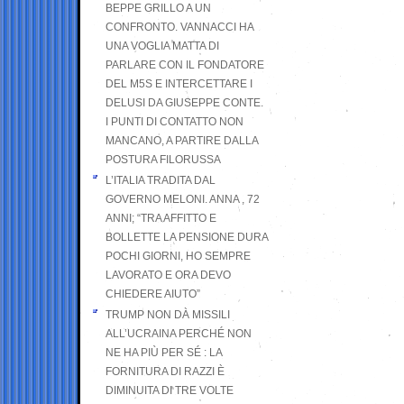
BEPPE GRILLO A UN
CONFRONTO. VANNACCI HA
UNA VOGLIA MATTA DI
PARLARE CON IL FONDATORE
DEL M5S E INTERCETTARE I
DELUSI DA GIUSEPPE CONTE.
I PUNTI DI CONTATTO NON
MANCANO, A PARTIRE DALLA
POSTURA FILORUSSA
L’ITALIA TRADITA DAL
GOVERNO MELONI. ANNA , 72
ANNI; “TRA AFFITTO E
BOLLETTE LA PENSIONE DURA
POCHI GIORNI, HO SEMPRE
LAVORATO E ORA DEVO
CHIEDERE AIUTO”
TRUMP NON DÀ MISSILI
ALL’UCRAINA PERCHÉ NON
NE HA PIÙ PER SÉ : LA
FORNITURA DI RAZZI È
DIMINUITA DI TRE VOLTE