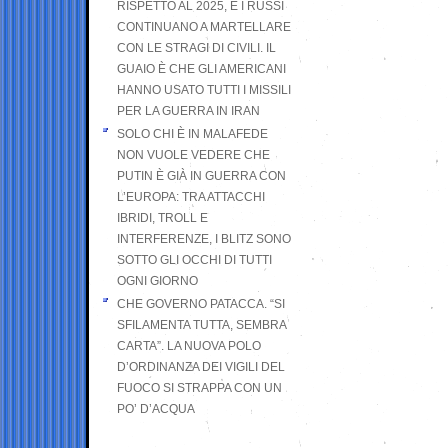
RISPETTO AL 2025, E I RUSSI
CONTINUANO A MARTELLARE
CON LE STRAGI DI CIVILI. IL
GUAIO È CHE GLI AMERICANI
HANNO USATO TUTTI I MISSILI
PER LA GUERRA IN IRAN
SOLO CHI È IN MALAFEDE
NON VUOLE VEDERE CHE
PUTIN È GIÀ IN GUERRA CON
L’EUROPA: TRA ATTACCHI
IBRIDI, TROLL E
INTERFERENZE, I BLITZ SONO
SOTTO GLI OCCHI DI TUTTI
OGNI GIORNO
CHE GOVERNO PATACCA. “SI
SFILAMENTA TUTTA, SEMBRA
CARTA”. LA NUOVA POLO
D’ORDINANZA DEI VIGILI DEL
FUOCO SI STRAPPA CON UN
PO’ D’ACQUA