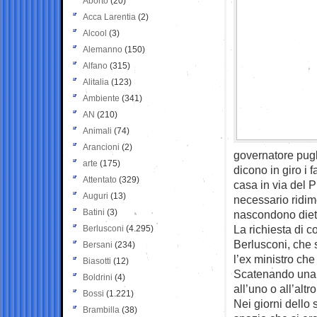
Aborto
(20)
Acca Larentia
(2)
Alcool
(3)
Alemanno
(150)
Alfano
(315)
Alitalia
(123)
Ambiente
(341)
AN
(210)
Animali
(74)
Arancioni
(2)
governatore pugl
arte
(175)
dicono in giro i 
Attentato
(329)
casa in via del 
Auguri
(13)
necessario ridim
Batini
(3)
nascondono dietro
La richiesta di c
Berlusconi
(4.295)
Berlusconi, che s
Bersani
(234)
l’ex ministro ch
Biasotti
(12)
Scatenando una v
Boldrini
(4)
all’uno o all’alt
Bossi
(1.221)
Nei giorni dello s
Brambilla
(38)