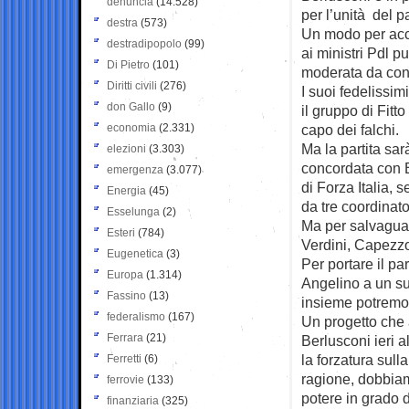
denuncia
(14.528)
per l’unità del pa
destra
(573)
Un modo per accu
destradipopolo
(99)
ai ministri Pdl p
Di Pietro
(101)
moderata da cont
Diritti civili
(276)
I suoi fedelissim
don Gallo
(9)
il gruppo di Fitt
economia
(2.331)
capo dei falchi.
Ma la partita sa
elezioni
(3.303)
concordata con B
emergenza
(3.077)
di Forza Italia, s
Energia
(45)
da tre coordinator
Esselunga
(2)
Ma per salvaguar
Esteri
(784)
Verdini, Capezz
Eugenetica
(3)
Per portare il pa
Europa
(1.314)
Angelino a un su
Fassino
(13)
insieme potremo d
federalismo
(167)
Un progetto che 
Ferrara
(21)
Berlusconi ieri 
la forzatura sull
Ferretti
(6)
ragione, dobbiam
ferrovie
(133)
potere in grado di
finanziaria
(325)