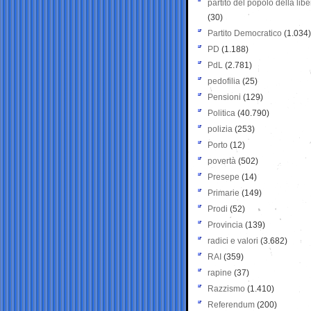
partito del popolo della libe
(30)
Partito Democratico
(1.034)
PD
(1.188)
PdL
(2.781)
pedofilia
(25)
Pensioni
(129)
Politica
(40.790)
polizia
(253)
Porto
(12)
povertà
(502)
Presepe
(14)
Primarie
(149)
Prodi
(52)
Provincia
(139)
radici e valori
(3.682)
RAI
(359)
rapine
(37)
Razzismo
(1.410)
Referendum
(200)