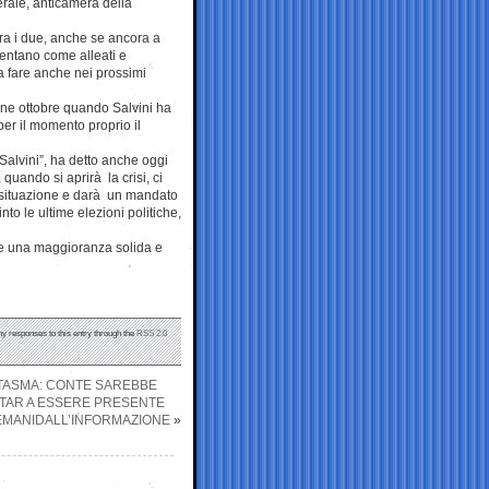
berale, anticamera della
a tra i due, anche se ancora a
esentano come alleati e
a fare anche nei prossimi
fine ottobre quando Salvini ha
per il momento proprio il
Salvini”, ha detto anche oggi
quando si aprirà la crisi, ci
la situazione e darà un mandato
o le ultime elezioni politiche,
bbe una maggioranza solida e
ny responses to this entry through the
RSS 2.0
NTASMA: CONTE SAREBBE
TAR A ESSERE PRESENTE
EMANIDALL’INFORMAZIONE
»