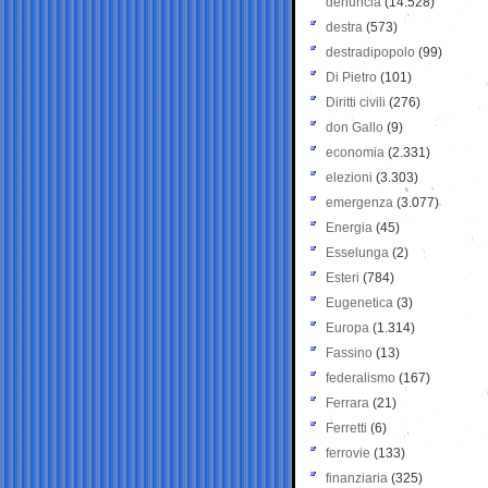
denuncia
(14.528)
destra
(573)
destradipopolo
(99)
Di Pietro
(101)
Diritti civili
(276)
don Gallo
(9)
economia
(2.331)
elezioni
(3.303)
emergenza
(3.077)
Energia
(45)
Esselunga
(2)
Esteri
(784)
Eugenetica
(3)
Europa
(1.314)
Fassino
(13)
federalismo
(167)
Ferrara
(21)
Ferretti
(6)
ferrovie
(133)
finanziaria
(325)