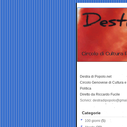
Destra di Popolo.net
Circolo Genovese di Cultura e
Politica
Diretto da Riccardo Fucile
Scrivici: destradipopolo@gma
Categorie
100 giorni
(5)