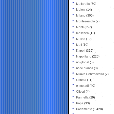
Mattarella
(60)
Meloni
(14)
Milano
(300)
Montezemolo
(7)
Monti
(357)
moschea
(11)
Musso
(10)
Muti
(10)
Napoli
(319)
Napolitano
(220)
no global
(5)
notte bianca
(3)
Nuovo Centrodestra
(2)
Obama
(11)
olimpiadi
(40)
Oliveri
(4)
Pannella
(29)
Papa
(33)
Parlamento
(1.428)