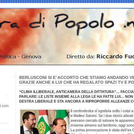
BERLUSCONI SI E’ ACCORTO CHE STIAMO ANDANDO V
GRAZIE ANCHE A LUI CHE HA REGALATO SPAZI TV E P
“CLIMA ILLIBERALE, ANTICAMERA DELLA DITTATURA”… FACCIA
PARLARE: LE LISTE INSIEME ALLA LEGA LE HA FATTE LUI… NON 
DESTRA LIBERALE E STA ANCORA A RIPROPORRE ALLEANZE CON
il.com
Il centrodestra si sgretola sotto i colpi 
e Matteo Salvini. Se i due storici allea
avevano cercato di salvare le apparen
insieme almeno sul territorio, oggi sono 
La prima provocazione è stata dell’ex C