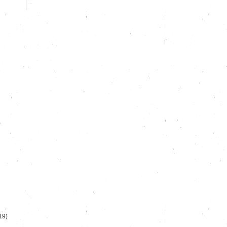
)
19)