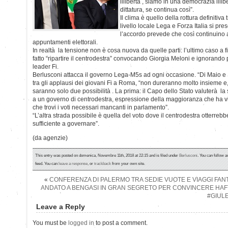
illibertà , siamo in una democrazia illi
dittatura, se continua così”.
Il clima è quello della rottura definitiv
livello locale Lega e Forza Italia si pr
l’accordo prevede che così continuino 
appuntamenti elettorali.
In realtà la tensione non è cosa nuova da quelle parti: l’ultimo caso a 
fatto “ripartire il centrodestra” convocando Giorgia Meloni e ignorando 
leader Fi.
Berlusconi attacca il governo Lega-M5s ad ogni occasione. “Di Maio e 
tra gli applausi dei giovani Fi a Roma, “non dureranno molto insieme e, 
saranno solo due possibilità . La prima: il Capo dello Stato valuterà 
a un governo di centrodestra, espressione della maggioranza che ha vint
che trovi i voti necessari mancanti in parlamento”.
“L’altra strada possibile è quella del voto dove il centrodestra otterre
sufficiente a governare”.
(da agenzie)
This entry was posted on domenica, Novembre 11th, 2018 at 22:15 and is filed under
Berlusconi
. You can follow a
feed. You can
leave a response
, or
trackback
from your own site.
«
CONFERENZA DI PALERMO TRA SEDIE VUOTE E VIAGGI FA
ANDATO A BENGASI IN GRAN SEGRETO PER CONVINCERE HAF
#GIUL
Leave a Reply
You must be
logged in
to post a comment.