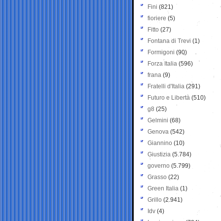
Fini
(821)
fioriere
(5)
Fitto
(27)
Fontana di Trevi
(1)
Formigoni
(90)
Forza Italia
(596)
frana
(9)
Fratelli d'Italia
(291)
Futuro e Libertà
(510)
g8
(25)
Gelmini
(68)
Genova
(542)
Giannino
(10)
Giustizia
(5.784)
governo
(5.799)
Grasso
(22)
Green Italia
(1)
Grillo
(2.941)
Idv
(4)