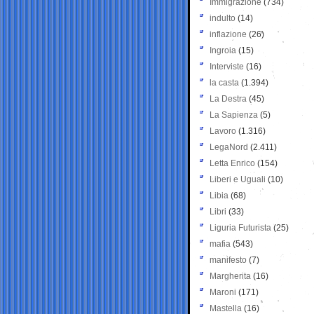
Immigrazione
(734)
indulto
(14)
inflazione
(26)
Ingroia
(15)
Interviste
(16)
la casta
(1.394)
La Destra
(45)
La Sapienza
(5)
Lavoro
(1.316)
LegaNord
(2.411)
Letta Enrico
(154)
Liberi e Uguali
(10)
Libia
(68)
Libri
(33)
Liguria Futurista
(25)
mafia
(543)
manifesto
(7)
Margherita
(16)
Maroni
(171)
Mastella
(16)