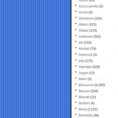
Aborto
(20)
Acca Larentia
(2)
Alcool
(3)
Alemanno
(150)
Alfano
(315)
Alitalia
(123)
Ambiente
(341)
AN
(210)
Animali
(74)
Arancioni
(2)
arte
(175)
Attentato
(329)
Auguri
(13)
Batini
(3)
Berlusconi
(4.295)
Bersani
(234)
Biasotti
(12)
Boldrini
(4)
Bossi
(1.221)
Brambilla
(38)