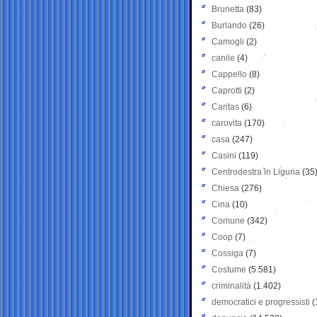
Brunetta
(83)
Burlando
(26)
Camogli
(2)
canile
(4)
Cappello
(8)
Caprotti
(2)
Caritas
(6)
carovita
(170)
casa
(247)
Casini
(119)
Centrodestra in Liguria
(35
Chiesa
(276)
Cina
(10)
Comune
(342)
Coop
(7)
Cossiga
(7)
Costume
(5.581)
criminalità
(1.402)
democratici e progressisti
(