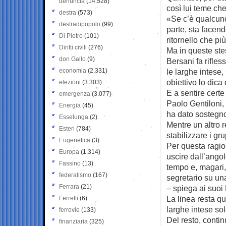
denuncia
(14.528)
così lui teme che 
destra
(573)
«Se c’è qualcuno
destradipopolo
(99)
parte, sta facend
Di Pietro
(101)
ritornello che pi
Diritti civili
(276)
Ma in queste ste
don Gallo
(9)
Bersani fa rifles
economia
(2.331)
le larghe intese
obiettivo lo dic
elezioni
(3.303)
E a sentire certe
emergenza
(3.077)
Paolo Gentiloni,
Energia
(45)
ha dato sostegno
Esselunga
(2)
Mentre un altro 
Esteri
(784)
stabilizzare i gr
Eugenetica
(3)
Per questa ragio
Europa
(1.314)
uscire dall’ango
Fassino
(13)
tempo e, magari, 
federalismo
(167)
segretario su una
Ferrara
(21)
– spiega ai suoi
La linea resta q
Ferretti
(6)
larghe intese sol
ferrovie
(133)
Del resto, contin
finanziaria
(325)