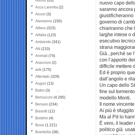
Aborto
(20)
nuovo capo dello
Acca Larentia
(2)
saranno ancora 
Alcool
(3)
giustificheranno 
Alemanno
(150)
governo di camb
chiariranno che l
Alfano
(315)
larghe intese o 
Alitalia
(123)
esecutivo tecnic
Ambiente
(341)
strana maggioran
AN
(210)
Già , perchè se 
Animali
(74)
con l’apporto de
Arancioni
(2)
difficile mettere
arte
(175)
Ed è proprio que
Attentato
(329)
dall’angolo e ril
Auguri
(13)
Un capo dello Sta
Batini
(3)
fine sul torment
modello Monti.
Berlusconi
(4.295)
Il nome vincente
Bersani
(234)
Ai più è sfuggito
Biasotti
(12)
Ma al Pd lo hann
Boldrini
(4)
È vero, il leade
Bossi
(1.221)
politico già usa
Brambilla
(38)