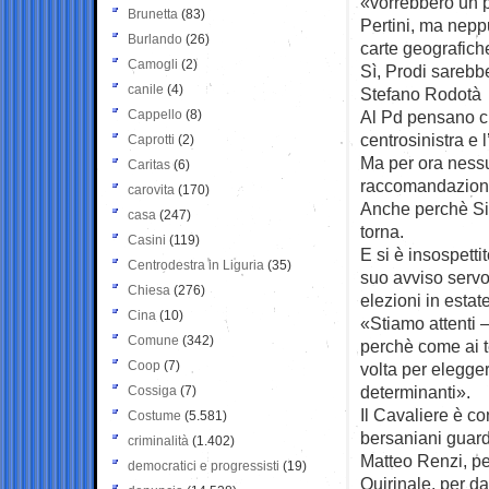
«vorrebbero un p
Brunetta
(83)
Pertini, ma nep
Burlando
(26)
carte geografich
Camogli
(2)
Sì, Prodi sarebbe
canile
(4)
Stefano Rodotà 
Cappello
(8)
Al Pd pensano ch
centrosinistra e 
Caprotti
(2)
Ma per ora nessu
Caritas
(6)
raccomandazion
carovita
(170)
Anche perchè Si
casa
(247)
torna.
Casini
(119)
E si è insospett
Centrodestra in Liguria
(35)
suo avviso servo
Chiesa
(276)
elezioni in estat
Cina
(10)
«Stiamo attenti –
Comune
(342)
perchè come ai t
Coop
(7)
volta per elegger
determinanti».
Cossiga
(7)
Il Cavaliere è c
Costume
(5.581)
bersaniani guar
criminalità
(1.402)
Matteo Renzi, pe
democratici e progressisti
(19)
Quirinale, per d