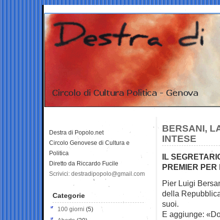
BERSANI, L
Destra di Popolo.net
INTESE
Circolo Genovese di Cultura e
Politica
IL SEGRETARI
Diretto da Riccardo Fucile
PREMIER PER 
Scrivici: destradipopolo@gmail.com
Pier Luigi Bersan
della Repubblic
Categorie
suoi.
100 giorni
(5)
E aggiunge: «Dop