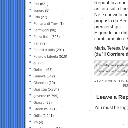
Repubblica non h
Fini
(821)
ancora sulla lin
fioriere
(5)
Ne è convinto un
Fitto
(27)
proposta da Bers
Fontana di Trevi
(1)
premiership».
Formigoni
(90)
E quindi, per di
Forza Italia
(596)
cambiamento e B
frana
(9)
Maria Teresa Me
Fratelli d'Italia
(291)
(da “
il Corriere 
Futuro e Libertà
(510)
g8
(25)
This entry was posted o
Gelmini
(68)
responses to this entr
Genova
(542)
«
LA STRADA COSTR
Giannino
(10)
FI
Giustizia
(5.784)
governo
(5.799)
Leave a Rep
Grasso
(22)
You must be
log
Green Italia
(1)
Grillo
(2.941)
Idv
(4)