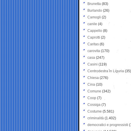
Brunetta
(83)
Burlando
(26)
Camogli
(2)
canile
(4)
Cappello
(8)
Caprotti
(2)
Caritas
(6)
carovita
(170)
casa
(247)
Casini
(119)
Centrodestra in Liguria
(35
Chiesa
(276)
Cina
(10)
Comune
(342)
Coop
(7)
Cossiga
(7)
Costume
(5.581)
criminalità
(1.402)
democratici e progressisti
(