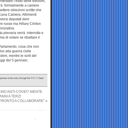
ntestare l’esito delle elezioni,
erà formalmente a camere
mettere obiezioni scritte che
cuna Camera. Altrimenti
iversi deputati dem
nze russe ma Hillary Clinton
niziativa.
a plenaria verrà interrotta e
 di votare se ribaltare il
 Parlamento, cosa che non
vo alla guerra civile
dem, mentre le sorti del
aggi del 5 gennaio.
sponses to this entry through the
RSS 2.0
feed.
INO ANTI-COVID? NIENTE
NNI A TERZI
O PRONTO A COLLABORARE”
»