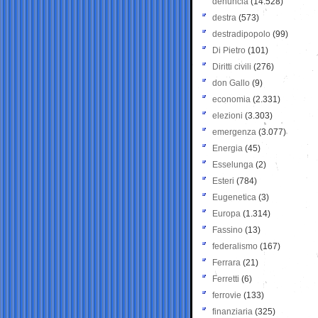
denuncia
(14.528)
destra
(573)
destradipopolo
(99)
Di Pietro
(101)
Diritti civili
(276)
don Gallo
(9)
economia
(2.331)
elezioni
(3.303)
emergenza
(3.077)
Energia
(45)
Esselunga
(2)
Esteri
(784)
Eugenetica
(3)
Europa
(1.314)
Fassino
(13)
federalismo
(167)
Ferrara
(21)
Ferretti
(6)
ferrovie
(133)
finanziaria
(325)