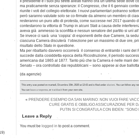
Il presidente e i suoi più stretti alleati hanno ora un’ultima sede dove co
ma praticamente senza speranze: il Congresso, che il 6 gennaio cont
riunite i voti del collegio elettorale. I nuovi parlamentari potranno sotto
però saranno valutate solo se co-firmate da almeno un membro di cias
resteranno un puro atto di protesta, come successe nel 2017 quando d
contestarono la vittoria di Trump in alcuni Stati a causa delle interfere
aveva già ammesso la sconfitta e nessun senatore del partito si unì all’i
Se invece ci sarà una ‘coppia’ di esponenti delle due Camere, la sedut
ciascuna Camera discuterà l’obiezione per un massimo di due ore, prima
risultato dello Stato in questione.
Ma per ribaltarlo davvero occorrerà il consenso di entrambi i rami del
succede dalla cosiddetta epoca della Ricostruzione, il periodo successi
americana dal 1865 al 1877. Tanto più che la Camera è nelle mani dei 
Senato – ora controllato dai repubblicani – sono appese ai due ballott
(da agenzie)
)
This entry was posted on martedì, Dicembre 15th, 2020 at 12:43 and is filed under
elezioni
. You can follow any re
You can
leave a response
, or
trackback
from your own site.
«
PRENDERE ESEMPIO DA SAN MARINO: NON VUOI FARE VACC
CURE GRATIS E OBBLIGO ASSICURAZIONE PER DA
PUTIN SI CONGRATULA CON BIDEN: “SON
Leave a Reply
You must be
logged in
to post a comment.
19)