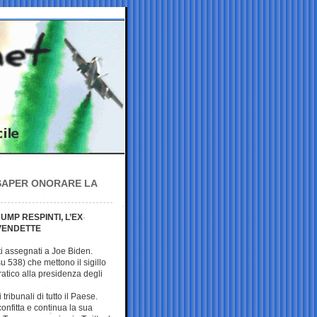
E SAPER ONORARE LA
UMP RESPINTI, L’EX
 VENDETTE
ti assegnati a Joe Biden.
u 538) che mettono il sigillo
ratico alla presidenza degli
tribunali di tutto il Paese.
nfitta e continua la sua