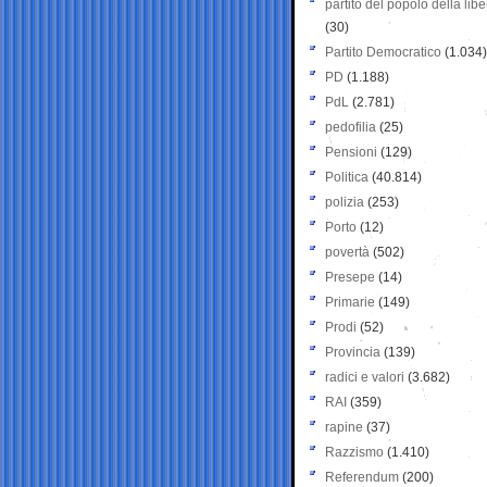
partito del popolo della libe
(30)
Partito Democratico
(1.034)
PD
(1.188)
PdL
(2.781)
pedofilia
(25)
Pensioni
(129)
Politica
(40.814)
polizia
(253)
Porto
(12)
povertà
(502)
Presepe
(14)
Primarie
(149)
Prodi
(52)
Provincia
(139)
radici e valori
(3.682)
RAI
(359)
rapine
(37)
Razzismo
(1.410)
Referendum
(200)