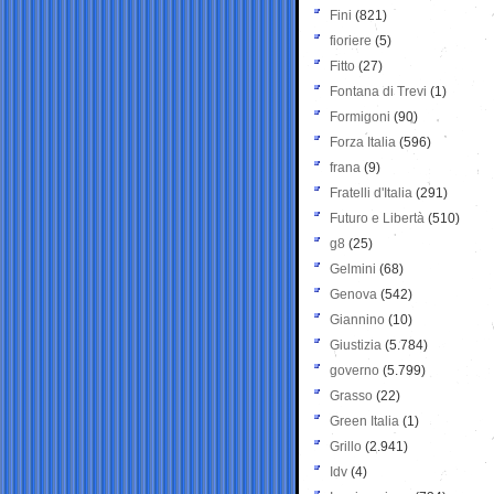
Fini
(821)
fioriere
(5)
Fitto
(27)
Fontana di Trevi
(1)
Formigoni
(90)
Forza Italia
(596)
frana
(9)
Fratelli d'Italia
(291)
Futuro e Libertà
(510)
g8
(25)
Gelmini
(68)
Genova
(542)
Giannino
(10)
Giustizia
(5.784)
governo
(5.799)
Grasso
(22)
Green Italia
(1)
Grillo
(2.941)
Idv
(4)