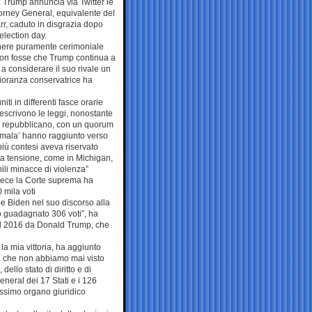
a: Trump annuncia via Twitter le
torney General, equivalente del
arr, caduto in disgrazia dopo
election day.
genere puramente cerimoniale
 non fosse che Trump continua a
a considerare il suo rivale un
ioranza conservatrice ha
iti in differenti fasce orarie
rescrivono le leggi, nonostante
llo repubblicano, con un quorum
amala’ hanno raggiunto verso
più contesi aveva riservato
lta tensione, come in Michigan,
bili minacce di violenza”
invece la Corte suprema ha
 mila voti
Joe Biden nel suo discorso alla
o guadagnato 306 voti”, ha
nel 2016 da Donald Trump, che
la mia vittoria, ha aggiunto
a che non abbiamo mai visto
ello stato di diritto e di
eneral dei 17 Stati e i 126
assimo organo giuridico