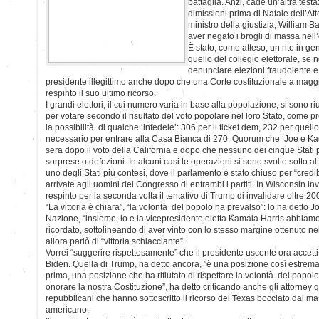
battaglia. Anzi, cade un’altra test
dimissioni prima di Natale dell’At
ministro della giustizia, William B
aver negato i brogli di massa nell’
È stato, come atteso, un rito in 
quello del collegio elettorale, se
denunciare elezioni fraudolente e 
presidente illegittimo anche dopo che una Corte costituzionale a magg
respinto il suo ultimo ricorso.
I grandi elettori, il cui numero varia in base alla popolazione, si sono riun
per votare secondo il risultato del voto popolare nel loro Stato, come p
la possibilità di qualche ‘infedele’: 306 per il ticket dem, 232 per que
necessario per entrare alla Casa Bianca di 270. Quorum che ‘Joe e K
sera dopo il voto della California e dopo che nessuno dei cinque Stati 
sorprese o defezioni. In alcuni casi le operazioni si sono svolte sotto a
uno degli Stati più contesi, dove il parlamento è stato chiuso per “credi
arrivate agli uomini del Congresso di entrambi i partiti. In Wisconsin 
respinto per la seconda volta il tentativo di Trump di invalidare oltre 200
“La vittoria è chiara”, “la volontà del popolo ha prevalso”: lo ha detto 
Nazione, “insieme, io e la vicepresidente eletta Kamala Harris abbiam
ricordato, sottolineando di aver vinto con lo stesso margine ottenuto 
allora parlò di “vittoria schiacciante”.
Vorrei “suggerire rispettosamente” che il presidente uscente ora accetti 
Biden. Quella di Trump, ha detto ancora, ”è una posizione così estrem
prima, una posizione che ha rifiutato di rispettare la volontà del popolo, d
onorare la nostra Costituzione”, ha detto criticando anche gli attorney g
repubblicani che hanno sottoscritto il ricorso del Texas bocciato dal m
americano.