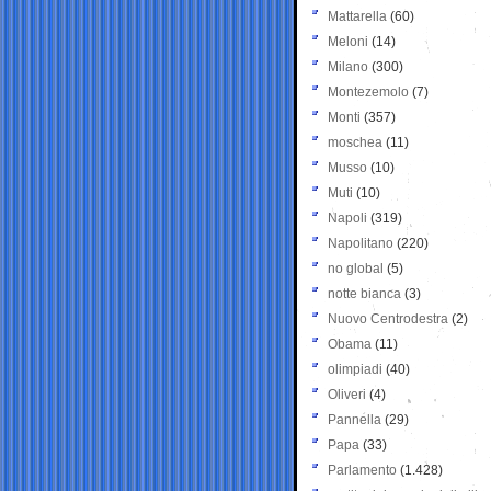
Mattarella
(60)
Meloni
(14)
Milano
(300)
Montezemolo
(7)
Monti
(357)
moschea
(11)
Musso
(10)
Muti
(10)
Napoli
(319)
Napolitano
(220)
no global
(5)
notte bianca
(3)
Nuovo Centrodestra
(2)
Obama
(11)
olimpiadi
(40)
Oliveri
(4)
Pannella
(29)
Papa
(33)
Parlamento
(1.428)