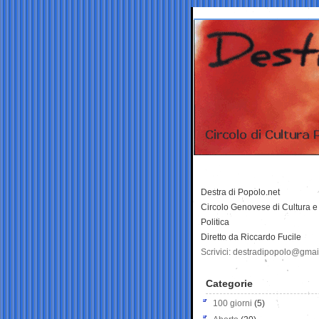
Destra di Popolo.net
Circolo Genovese di Cultura e
Politica
Diretto da Riccardo Fucile
Scrivici: destradipopolo@gma
Categorie
100 giorni
(5)