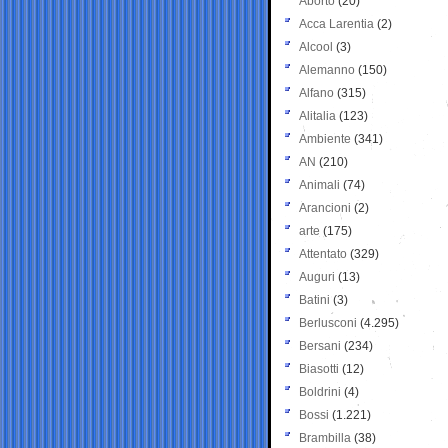
Aborto
(20)
Acca Larentia
(2)
Alcool
(3)
Alemanno
(150)
Alfano
(315)
Alitalia
(123)
Ambiente
(341)
AN
(210)
Animali
(74)
Arancioni
(2)
arte
(175)
Attentato
(329)
Auguri
(13)
Batini
(3)
Berlusconi
(4.295)
Bersani
(234)
Biasotti
(12)
Boldrini
(4)
Bossi
(1.221)
Brambilla
(38)