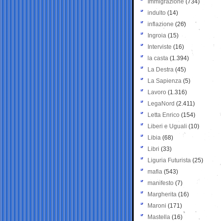
Immigrazione
(734)
indulto
(14)
inflazione
(26)
Ingroia
(15)
Interviste
(16)
la casta
(1.394)
La Destra
(45)
La Sapienza
(5)
Lavoro
(1.316)
LegaNord
(2.411)
Letta Enrico
(154)
Liberi e Uguali
(10)
Libia
(68)
Libri
(33)
Liguria Futurista
(25)
mafia
(543)
manifesto
(7)
Margherita
(16)
Maroni
(171)
Mastella
(16)