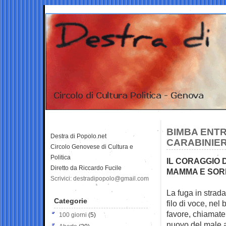
BIMBA ENTR
Destra di Popolo.net
CARABINIERI
Circolo Genovese di Cultura e
Politica
IL CORAGGIO 
Diretto da Riccardo Fucile
MAMMA E SORE
Scrivici: destradipopolo@gmail.com
La fuga in strada,
Categorie
filo di voce,
nel 
favore, chiamate
100 giorni
(5)
nuovo del male a