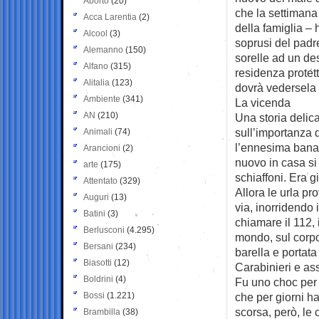
Aborto
(20)
che la settimana
Acca Larentia
(2)
della famiglia – h
Alcool
(3)
soprusi del padr
Alemanno
(150)
sorelle ad un des
Alfano
(315)
residenza protett
Alitalia
(123)
dovrà vedersela c
Ambiente
(341)
La vicenda
AN
(210)
Una storia delica
sull’importanza 
Animali
(74)
l’ennesima banale
Arancioni
(2)
nuovo in casa si 
arte
(175)
schiaffoni. Era 
Attentato
(329)
Allora le urla pr
Auguri
(13)
via, inorridendo 
Batini
(3)
chiamare il 112,
Berlusconi
(4.295)
mondo, sul corpo
Bersani
(234)
barella e portata
Biasotti
(12)
Carabinieri e as
Boldrini
(4)
Fu uno choc per 
Bossi
(1.221)
che per giorni ha
scorsa, però, le
Brambilla
(38)