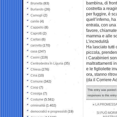
bambina, di front
Brunetta
(83)
costretta a reag
Burlando
(26)
per fuggire, è sc
Camogli
(2)
quell’inferno, ha 
canile
(4)
entrata, con una 
Cappello
(8)
favore, chiamate
Caprotti
(2)
mamma e alle so
Caritas
(6)
L’incredulità
carovita
(170)
Ha lasciato tutti
casa
(247)
piccola, prendend
i Carabinieri so
Casini
(119)
maltrattamenti in
Centrodestra in Liguria
(35)
e le figliolette 
Chiesa
(276)
ora, stanno ritro
Cina
(10)
(da il Corriere Ad
Comune
(342)
Coop
(7)
This entry was posted 
Cossiga
(7)
responses to this entr
Costume
(5.581)
«
LA PROMESSA 
criminalità
(1.402)
democratici e progressisti
(19)
SI PUÒ MORI
MASTRAP