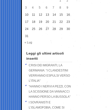
1
2
3
4
5
6
7
8
9
10
11
12
13
14
15
16
17
18
19
20
21
22
23
24
25
26
27
28
29
30
31
« Lug
Leggi gli ultimi articoli
inseriti
CRISI DEI MIGRANTI, LA
GERMANIA: “I CLANDESTINI
VERRANNO ESPULSI VERSO
L’ITALIA”
“HANNO I NERVI A PEZZI, CON
LA SCISSIONE DA VANNACCI
HANNO PERSO LA BUSSOLA”
I SOVRANISTI E
L’ISLAMOFOBIA, COME SI