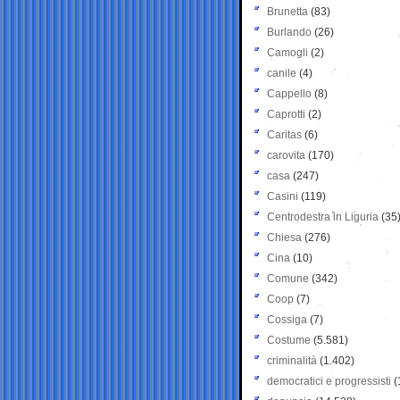
Brunetta
(83)
Burlando
(26)
Camogli
(2)
canile
(4)
Cappello
(8)
Caprotti
(2)
Caritas
(6)
carovita
(170)
casa
(247)
Casini
(119)
Centrodestra in Liguria
(35
Chiesa
(276)
Cina
(10)
Comune
(342)
Coop
(7)
Cossiga
(7)
Costume
(5.581)
criminalità
(1.402)
democratici e progressisti
(