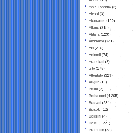
Aborto
(20)
Acca Larentia
(2)
Alcool
(3)
Alemanno
(150)
Alfano
(315)
Alitalia
(123)
Ambiente
(341)
AN
(210)
Animali
(74)
Arancioni
(2)
arte
(175)
Attentato
(329)
Auguri
(13)
Batini
(3)
Berlusconi
(4.295)
Bersani
(234)
Biasotti
(12)
Boldrini
(4)
Bossi
(1.221)
Brambilla
(38)