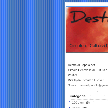
Destra di Popolo.net
Circolo Genovese di Cultura e
Politica
Diretto da Riccardo Fucile
Scrivici: destradipopolo@gma
Categorie
100 giorni
(5)