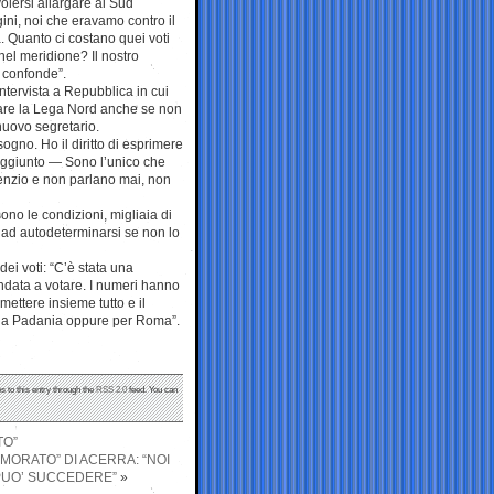
olersi allargare al Sud
ini, noi che eravamo contro il
 Quanto ci costano quei voti
el meridione? Il nostro
i confonde”.
ntervista a Repubblica in cui
iare la Lega Nord anche se non
nuovo segretario.
 sogno. Ho il diritto di esprimere
ha aggiunto — Sono l’unico che
lenzio e non parlano mai, non
ono le condizioni, migliaia di
 ad autodeterminarsi se non lo
dei voti: “C’è stata una
andata a votare. I numeri hanno
ettere insieme tutto e il
per la Padania oppure per Roma”.
s to this entry through the
RSS 2.0
feed. You can
TO”
AMORATO” DI ACERRA: “NOI
PUO’ SUCCEDERE”
»