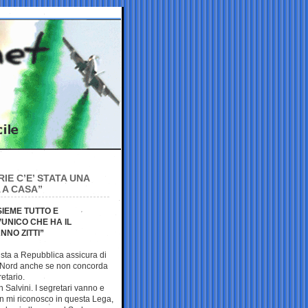
IE C’E’ STATA UNA
A A CASA”
SIEME TUTTO E
’UNICO CHE HA IL
NNO ZITTI”
ista a Repubblica assicura di
a Nord anche se non concorda
etario.
n Salvini. I segretari vanno e
n mi riconosco in questa Lega,