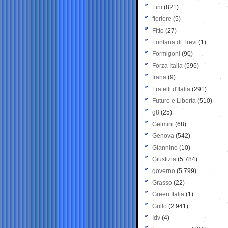
Fini
(821)
fioriere
(5)
Fitto
(27)
Fontana di Trevi
(1)
Formigoni
(90)
Forza Italia
(596)
frana
(9)
Fratelli d'Italia
(291)
Futuro e Libertà
(510)
g8
(25)
Gelmini
(68)
Genova
(542)
Giannino
(10)
Giustizia
(5.784)
governo
(5.799)
Grasso
(22)
Green Italia
(1)
Grillo
(2.941)
Idv
(4)