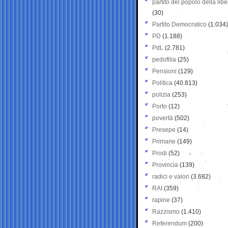
partito del popolo della libe
(30)
Partito Democratico
(1.034)
PD
(1.188)
PdL
(2.781)
pedofilia
(25)
Pensioni
(129)
Politica
(40.813)
polizia
(253)
Porto
(12)
povertà
(502)
Presepe
(14)
Primarie
(149)
Prodi
(52)
Provincia
(139)
radici e valori
(3.682)
RAI
(359)
rapine
(37)
Razzismo
(1.410)
Referendum
(200)