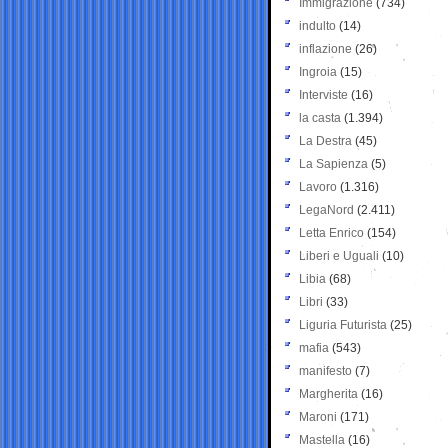
Immigrazione
(734)
indulto
(14)
inflazione
(26)
Ingroia
(15)
Interviste
(16)
la casta
(1.394)
La Destra
(45)
La Sapienza
(5)
Lavoro
(1.316)
LegaNord
(2.411)
Letta Enrico
(154)
Liberi e Uguali
(10)
Libia
(68)
Libri
(33)
Liguria Futurista
(25)
mafia
(543)
manifesto
(7)
Margherita
(16)
Maroni
(171)
Mastella
(16)