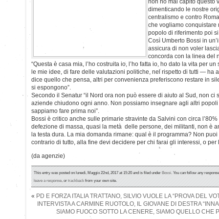
non ho mai capito questo v
dimenticando le nostre orig
centralismo e contro Roma.
che vogliamo conquistare n
popolo di riferimento poi s
Così Umberto Bossi in un’i
assicura di non voler lasc
concorda con la linea del 
“Questa è casa mia, l’ho costruita io, l’ho fatta io, ho dato la vita per un
le mie idee, di fare delle valutazioni politiche, nel rispetto di tutti — 
dice quello che pensa, altri per convenienza preferiscono restare in si
si espongono”.
Secondo il Senatur “il Nord ora non può essere di aiuto al Sud, non ci s
aziende chiudono ogni anno. Non possiamo insegnare agli altri popoli
sappiamo fare prima noi”.
Bossi è critico anche sulle primarie stravinte da Salvini con circa l’80% 
defezione di massa, quasi la metà delle persone, dei militanti, non è 
la testa dura. La mia domanda rimane: qual è il programma? Non puoi m
contrario di tutto, alla fine devi decidere per chi farai gli interessi, o 
(da agenzie)
This entry was posted on lunedì, Maggio 22nd, 2017 at 15:20 and is filed under
Bossi
. You can follow any response
leave a response
, or
trackback
from your own site.
«
PD E FORZA ITALIA TRATTANO, SILVIO VUOLE LA “PROVA DEL VO
INTERVISTA A CARMINE RUOTOLO, IL GIOVANE DI DESTRA “INN
SIAMO FUOCO SOTTO LA CENERE, SIAMO QUELLO CHE 