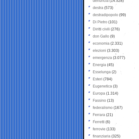
denuncia
(14.528)
destra
(573)
destradipopolo
(99)
Di Pietro
(101)
Diritti civili
(276)
don Gallo
(9)
economia
(2.331)
elezioni
(3.303)
emergenza
(3.077)
Energia
(45)
Esselunga
(2)
Esteri
(784)
Eugenetica
(3)
Europa
(1.314)
Fassino
(13)
federalismo
(167)
Ferrara
(21)
Ferretti
(6)
ferrovie
(133)
finanziaria
(325)