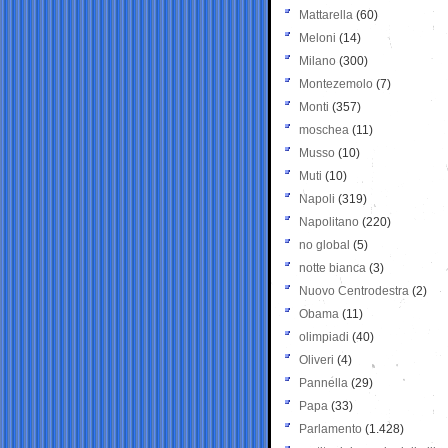
Mattarella
(60)
Meloni
(14)
Milano
(300)
Montezemolo
(7)
Monti
(357)
moschea
(11)
Musso
(10)
Muti
(10)
Napoli
(319)
Napolitano
(220)
no global
(5)
notte bianca
(3)
Nuovo Centrodestra
(2)
Obama
(11)
olimpiadi
(40)
Oliveri
(4)
Pannella
(29)
Papa
(33)
Parlamento
(1.428)