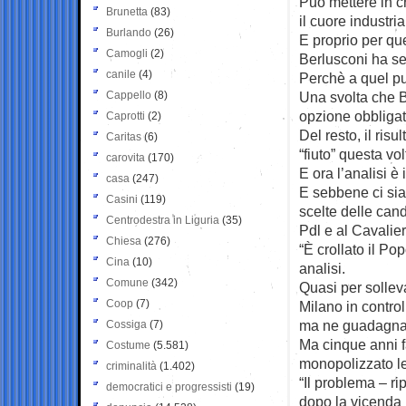
Può mettere in cr
Brunetta
(83)
il cuore industri
Burlando
(26)
E proprio per que
Camogli
(2)
Berlusconi ha sem
canile
(4)
Perchè a quel pun
Cappello
(8)
Una svolta che 
opzione obbligat
Caprotti
(2)
Del resto, il ris
Caritas
(6)
“fiuto” questa vol
carovita
(170)
E ora l’analisi è
casa
(247)
E sebbene ci sia 
Casini
(119)
scelte delle cand
Centrodestra in Liguria
(35)
Pdl e al Cavalier
Chiesa
(276)
“È crollato il Po
Cina
(10)
analisi.
Comune
(342)
Quasi per sollev
Coop
(7)
Milano in control
ma ne guadagna 
Cossiga
(7)
Ma cinque anni f
Costume
(5.581)
monopolizzato le
criminalità
(1.402)
“Il problema – ri
democratici e progressisti
(19)
dopo la vicenda i