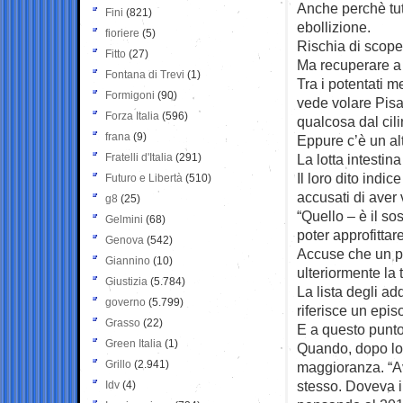
Anche perchè tutt
Fini
(821)
ebollizione.
fioriere
(5)
Rischia di scope
Fitto
(27)
Ma recuperare a 
Fontana di Trevi
(1)
Tra i potentati 
Formigoni
(90)
vede volare Pisap
Forza Italia
(596)
qualcosa dal cili
frana
(9)
Eppure c’è un alt
Fratelli d'Italia
(291)
La lotta intestina
Il loro dito indi
Futuro e Libertà
(510)
accusati di aver 
g8
(25)
“Quello – è il so
Gelmini
(68)
poter approfittare
Genova
(542)
Accuse che un po
Giannino
(10)
ulteriormente la 
Giustizia
(5.784)
La lista degli ad
governo
(5.799)
riferisce un epis
Grasso
(22)
E a questo punto
Green Italia
(1)
Quando, dopo lo s
Grillo
(2.941)
maggioranza. “Av
stesso. Doveva 
Idv
(4)