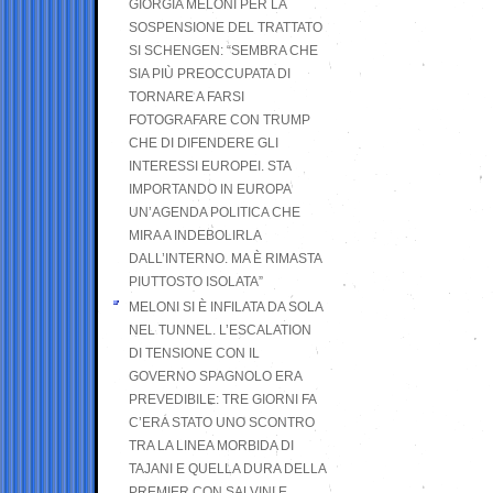
GIORGIA MELONI PER LA
SOSPENSIONE DEL TRATTATO
SI SCHENGEN: “SEMBRA CHE
SIA PIÙ PREOCCUPATA DI
TORNARE A FARSI
FOTOGRAFARE CON TRUMP
CHE DI DIFENDERE GLI
INTERESSI EUROPEI. STA
IMPORTANDO IN EUROPA
UN’AGENDA POLITICA CHE
MIRA A INDEBOLIRLA
DALL’INTERNO. MA È RIMASTA
PIUTTOSTO ISOLATA”
MELONI SI È INFILATA DA SOLA
NEL TUNNEL. L’ESCALATION
DI TENSIONE CON IL
GOVERNO SPAGNOLO ERA
PREVEDIBILE: TRE GIORNI FA
C’ERA STATO UNO SCONTRO
TRA LA LINEA MORBIDA DI
TAJANI E QUELLA DURA DELLA
PREMIER CON SALVINI E