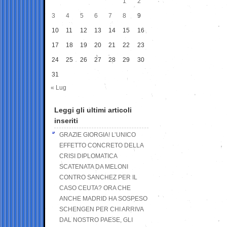
1
2
3
4
5
6
7
8
9
10
11
12
13
14
15
16
17
18
19
20
21
22
23
24
25
26
27
28
29
30
31
« Lug
Leggi gli ultimi articoli
inseriti
GRAZIE GIORGIA! L’UNICO
EFFETTO CONCRETO DELLA
CRISI DIPLOMATICA
SCATENATA DA MELONI
CONTRO SANCHEZ PER IL
CASO CEUTA? ORA CHE
ANCHE MADRID HA SOSPESO
SCHENGEN PER CHI ARRIVA
DAL NOSTRO PAESE, GLI