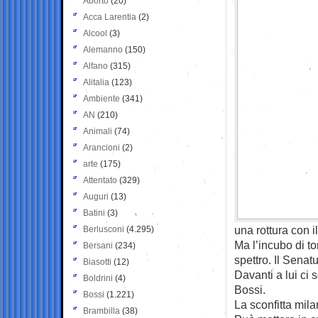
Aborto
(20)
Acca Larentia
(2)
Alcool
(3)
Alemanno
(150)
Alfano
(315)
Alitalia
(123)
Ambiente
(341)
AN
(210)
Animali
(74)
Arancioni
(2)
arte
(175)
Attentato
(329)
Auguri
(13)
Batini
(3)
una rottura con 
Berlusconi
(4.295)
Ma l’incubo di t
Bersani
(234)
spettro. Il Senatu
Biasotti
(12)
Davanti a lui ci
Boldrini
(4)
Bossi.
Bossi
(1.221)
La sconfitta mil
Brambilla
(38)