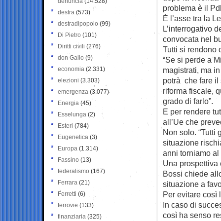
denuncia
(14.528)
problema è il Pdl
destra
(573)
È l’asse tra la L
destradipopolo
(99)
L’interrogativo d
Di Pietro
(101)
convocata nel b
Diritti civili
(276)
Tutti si rendono 
don Gallo
(9)
“Se si perde a M
economia
(2.331)
magistrati, ma i
potrà che fare il
elezioni
(3.303)
riforma fiscale, 
emergenza
(3.077)
grado di farlo”.
Energia
(45)
E per rendere tu
Esselunga
(2)
all’Ue che preved
Esteri
(784)
Non solo. “Tutti g
Eugenetica
(3)
situazione rischi
Europa
(1.314)
anni torniamo al 
Fassino
(13)
Una prospettiva 
federalismo
(167)
Bossi chiede allo
Ferrara
(21)
situazione a favo
Per evitare così 
Ferretti
(6)
In caso di succes
ferrovie
(133)
così ha senso rest
finanziaria
(325)