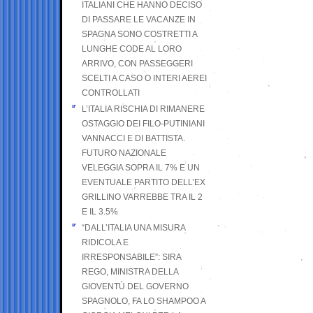
ITALIANI CHE HANNO DECISO
DI PASSARE LE VACANZE IN
SPAGNA SONO COSTRETTI A
LUNGHE CODE AL LORO
ARRIVO, CON PASSEGGERI
SCELTI A CASO O INTERI AEREI
CONTROLLATI
L’ITALIA RISCHIA DI RIMANERE
OSTAGGIO DEI FILO-PUTINIANI
VANNACCI E DI BATTISTA.
FUTURO NAZIONALE
VELEGGIA SOPRA IL 7% E UN
EVENTUALE PARTITO DELL’EX
GRILLINO VARREBBE TRA IL 2
E IL 3.5%
“DALL’ITALIA UNA MISURA
RIDICOLA E
IRRESPONSABILE”: SIRA
REGO, MINISTRA DELLA
GIOVENTÙ DEL GOVERNO
SPAGNOLO, FA LO SHAMPOO A