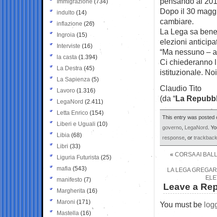
pensando al 2013.
Immigrazione
(734)
Dopo il 30 maggio
indulto
(14)
cambiare.
inflazione
(26)
La Lega sa bene 
Ingroia
(15)
elezioni anticipa
Interviste
(16)
“Ma nessuno – av
la casta
(1.394)
Ci chiederanno l
La Destra
(45)
istituzionale. N
La Sapienza
(5)
Claudio Tito
Lavoro
(1.316)
(da “
La Repubbl
LegaNord
(2.411)
Letta Enrico
(154)
This entry was posted 
Liberi e Uguali
(10)
governo
,
LegaNord
. Y
Libia
(68)
response
, or
trackbac
Libri
(33)
«
CORSA AI BAL
Liguria Futurista
(25)
mafia
(543)
LA LEGA GREGARI
ELE
manifesto
(7)
Leave a Rep
Margherita
(16)
Maroni
(171)
You must be
log
Mastella
(16)