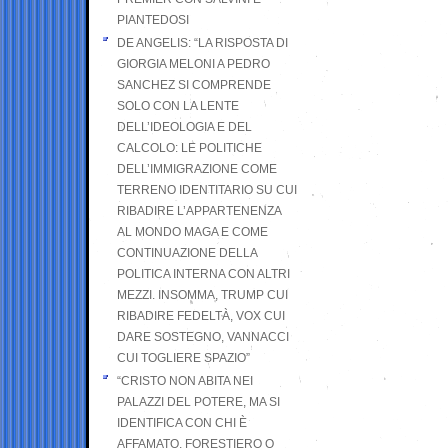
PIANTEDOSI
DE ANGELIS: “LA RISPOSTA DI
GIORGIA MELONI A PEDRO
SANCHEZ SI COMPRENDE
SOLO CON LA LENTE
DELL’IDEOLOGIA E DEL
CALCOLO: LE POLITICHE
DELL’IMMIGRAZIONE COME
TERRENO IDENTITARIO SU CUI
RIBADIRE L’APPARTENENZA
AL MONDO MAGA E COME
CONTINUAZIONE DELLA
POLITICA INTERNA CON ALTRI
MEZZI. INSOMMA, TRUMP CUI
RIBADIRE FEDELTÀ, VOX CUI
DARE SOSTEGNO, VANNACCI
CUI TOGLIERE SPAZIO”
“CRISTO NON ABITA NEI
PALAZZI DEL POTERE, MA SI
IDENTIFICA CON CHI È
AFFAMATO, FORESTIERO O