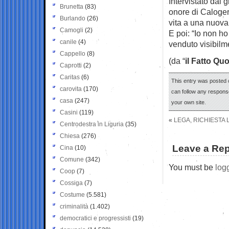
Intervistato dai 
Brunetta
(83)
onore di Caloger
Burlando
(26)
vita a una nuova
Camogli
(2)
E poi: “Io non h
canile
(4)
venduto visibilm
Cappello
(8)
(da “
il Fatto Qu
Caprotti
(2)
Caritas
(6)
This entry was posted o
carovita
(170)
can follow any response
casa
(247)
your own site.
Casini
(119)
«
LEGA, RICHIESTA 
Centrodestra in Liguria
(35)
Chiesa
(276)
Leave a Rep
Cina
(10)
Comune
(342)
You must be
log
Coop
(7)
Cossiga
(7)
Costume
(5.581)
criminalità
(1.402)
democratici e progressisti
(19)