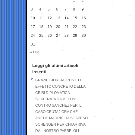
1
2
3
4
5
6
7
8
9
10
11
12
13
14
15
16
17
18
19
20
21
22
23
24
25
26
27
28
29
30
31
« Lug
Leggi gli ultimi articoli
inseriti
GRAZIE GIORGIA! L’UNICO
EFFETTO CONCRETO DELLA
CRISI DIPLOMATICA
SCATENATA DA MELONI
CONTRO SANCHEZ PER IL
CASO CEUTA? ORA CHE
ANCHE MADRID HA SOSPESO
SCHENGEN PER CHI ARRIVA
DAL NOSTRO PAESE, GLI