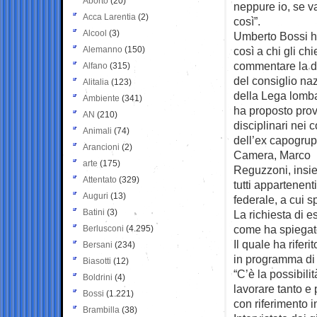
Aborto
(20)
neppure io, se v
Acca Larentia
(2)
così”.
Alcool
(3)
Umberto Bossi h
Alemanno
(150)
così a chi gli ch
commentare la d
Alfano
(315)
del consiglio na
Alitalia
(123)
della Lega lomb
Ambiente
(341)
ha proposto pro
AN
(210)
disciplinari nei c
Animali
(74)
dell’ex capogrup
Arancioni
(2)
Camera, Marco
arte
(175)
Reguzzoni, insie
Attentato
(329)
tutti appartenenti
Auguri
(13)
federale, a cui sp
Batini
(3)
La richiesta di 
come ha spiegato
Berlusconi
(4.295)
Il quale ha rife
Bersani
(234)
in programma di 
Biasotti
(12)
“C’è la possibili
Boldrini
(4)
lavorare tanto e
Bossi
(1.221)
con riferimento 
Brambilla
(38)