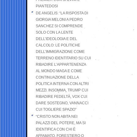
PIANTEDOSI
DE ANGELIS: “LA RISPOSTA DI
GIORGIA MELONI A PEDRO
SANCHEZ SI COMPRENDE
SOLO CON LA LENTE
DELL’IDEOLOGIA E DEL
CALCOLO: LE POLITICHE
DELL’IMMIGRAZIONE COME
TERRENO IDENTITARIO SU CUI
RIBADIRE L’APPARTENENZA
AL MONDO MAGA E COME
CONTINUAZIONE DELLA
POLITICA INTERNA CON ALTRI
MEZZI. INSOMMA, TRUMP CUI
RIBADIRE FEDELTÀ, VOX CUI
DARE SOSTEGNO, VANNACCI
CUI TOGLIERE SPAZIO”
“CRISTO NON ABITA NEI
PALAZZI DEL POTERE, MA SI
IDENTIFICA CON CHI È
AFFAMATO, FORESTIERO O