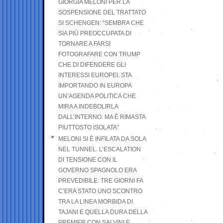
GIORGIA MELONI PER LA
SOSPENSIONE DEL TRATTATO
SI SCHENGEN: “SEMBRA CHE
SIA PIÙ PREOCCUPATA DI
TORNARE A FARSI
FOTOGRAFARE CON TRUMP
CHE DI DIFENDERE GLI
INTERESSI EUROPEI. STA
IMPORTANDO IN EUROPA
UN’AGENDA POLITICA CHE
MIRA A INDEBOLIRLA
DALL’INTERNO. MA È RIMASTA
PIUTTOSTO ISOLATA”
MELONI SI È INFILATA DA SOLA
NEL TUNNEL. L’ESCALATION
DI TENSIONE CON IL
GOVERNO SPAGNOLO ERA
PREVEDIBILE: TRE GIORNI FA
C’ERA STATO UNO SCONTRO
TRA LA LINEA MORBIDA DI
TAJANI E QUELLA DURA DELLA
PREMIER CON SALVINI E