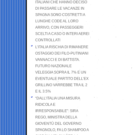
ITALIANI CHE HANNO DECISO
DI PASSARE LE VACANZE IN
SPAGNA SONO COSTRETTI A
LUNGHE CODE AL LORO
ARRIVO, CON PASSEGGERI
SCELTI A CASO O INTERI AEREI
CONTROLLATI
L’ITALIA RISCHIA DI RIMANERE
OSTAGGIO DEI FILO-PUTINIANI
VANNACCI E DI BATTISTA.
FUTURO NAZIONALE
VELEGGIA SOPRA IL 7% E UN
EVENTUALE PARTITO DELL’EX
GRILLINO VARREBBE TRA IL 2
E IL 3.5%
“DALL’ITALIA UNA MISURA
RIDICOLA E
IRRESPONSABILE”: SIRA
REGO, MINISTRA DELLA
GIOVENTÙ DEL GOVERNO
SPAGNOLO, FA LO SHAMPOO A