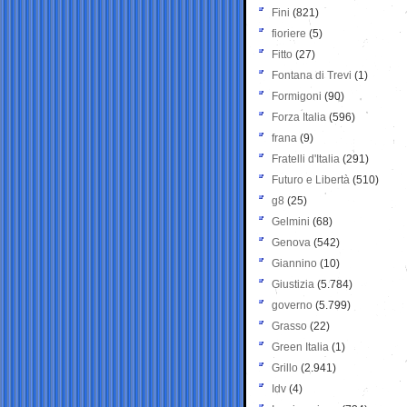
Fini
(821)
fioriere
(5)
Fitto
(27)
Fontana di Trevi
(1)
Formigoni
(90)
Forza Italia
(596)
frana
(9)
Fratelli d'Italia
(291)
Futuro e Libertà
(510)
g8
(25)
Gelmini
(68)
Genova
(542)
Giannino
(10)
Giustizia
(5.784)
governo
(5.799)
Grasso
(22)
Green Italia
(1)
Grillo
(2.941)
Idv
(4)