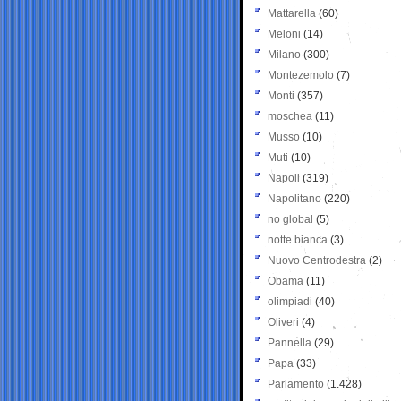
Mattarella
(60)
Meloni
(14)
Milano
(300)
Montezemolo
(7)
Monti
(357)
moschea
(11)
Musso
(10)
Muti
(10)
Napoli
(319)
Napolitano
(220)
no global
(5)
notte bianca
(3)
Nuovo Centrodestra
(2)
Obama
(11)
olimpiadi
(40)
Oliveri
(4)
Pannella
(29)
Papa
(33)
Parlamento
(1.428)