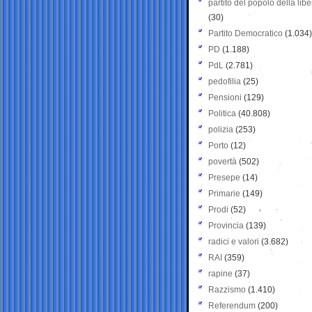
partito del popolo della libe
(30)
Partito Democratico
(1.034)
PD
(1.188)
PdL
(2.781)
pedofilia
(25)
Pensioni
(129)
Politica
(40.808)
polizia
(253)
Porto
(12)
povertà
(502)
Presepe
(14)
Primarie
(149)
Prodi
(52)
Provincia
(139)
radici e valori
(3.682)
RAI
(359)
rapine
(37)
Razzismo
(1.410)
Referendum
(200)