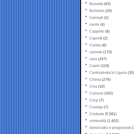
Brunetta
(83)
Burlando
(26)
Camogli
(2)
canile
(4)
Cappello
(8)
Caprotti
(2)
Caritas
(6)
carovita
(170)
casa
(247)
Casini
(119)
Centrodestra in Liguria
(35
Chiesa
(276)
Cina
(10)
Comune
(342)
Coop
(7)
Cossiga
(7)
Costume
(5.581)
criminalità
(1.402)
democratici e progressisti
(