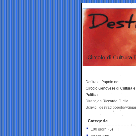
Destra di Popolo.net
Circolo Genovese di Cultura e
Politica
Diretto da Riccardo Fucile
Scrivici: destradipopolo@gma
Categorie
100 giorni
(5)