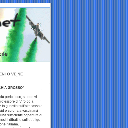
NI O VE NE
SCHIA GROSSO”
iù pericoloso, se non vi
professore di Virologia
 in guardia sull’alto tasso di
vid e sprona a vaccinarsi
una sufficiente copertura di
si il dibattito sull’obbligo
one italiana.