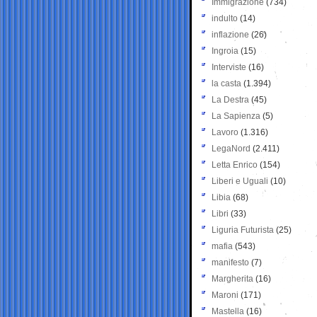
Immigrazione
(734)
indulto
(14)
inflazione
(26)
Ingroia
(15)
Interviste
(16)
la casta
(1.394)
La Destra
(45)
La Sapienza
(5)
Lavoro
(1.316)
LegaNord
(2.411)
Letta Enrico
(154)
Liberi e Uguali
(10)
Libia
(68)
Libri
(33)
Liguria Futurista
(25)
mafia
(543)
manifesto
(7)
Margherita
(16)
Maroni
(171)
Mastella
(16)