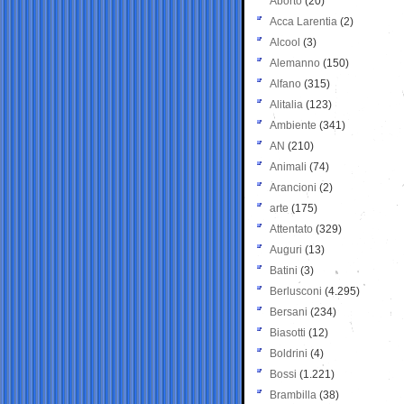
Aborto
(20)
Acca Larentia
(2)
Alcool
(3)
Alemanno
(150)
Alfano
(315)
Alitalia
(123)
Ambiente
(341)
AN
(210)
Animali
(74)
Arancioni
(2)
arte
(175)
Attentato
(329)
Auguri
(13)
Batini
(3)
Berlusconi
(4.295)
Bersani
(234)
Biasotti
(12)
Boldrini
(4)
Bossi
(1.221)
Brambilla
(38)