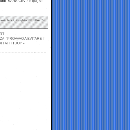
ontano. SARS-CoV-2 è qui, se
ses to this entry through the
RSS 2.0
feed. You
RTI
A: “PROVAVO A EVITARE I
 FATTI TUOI”
»