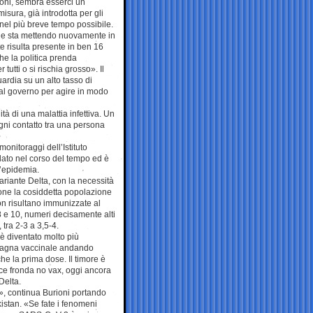
ioni, sembra esserci un
isura, già introdotta per gli
 e nel più breve tempo possibile.
che sta mettendo nuovamente in
e risulta presente in ben 16
he la politica prenda
tti o si rischia grosso». Il
uardia su un alto tasso di
 al governo per agire in modo
ità di una malattia infettiva. Un
ogni contatto tra una persona
monitoraggi dell’Istituto
olato nel corso del tempo ed è
un’epidemia.
 variante Delta, con la necessità
ione la cosiddetta popolazione
on risultano immunizzate al
a 8 e 10, numeri decisamente alti
tra 2-3 a 3,5-4.
è diventato molto più
ampagna vaccinale andando
che la prima dose. Il timore è
nace fronda no vax, oggi ancora
Delta.
ni», continua Burioni portando
istan. «Se fate i fenomeni