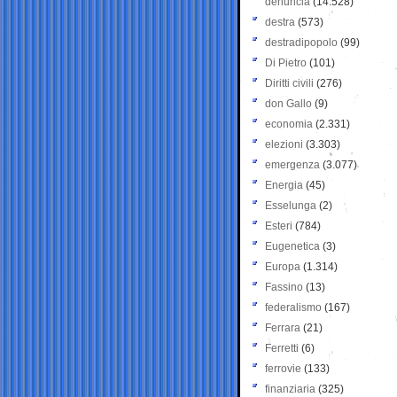
denuncia
(14.528)
destra
(573)
destradipopolo
(99)
Di Pietro
(101)
Diritti civili
(276)
don Gallo
(9)
economia
(2.331)
elezioni
(3.303)
emergenza
(3.077)
Energia
(45)
Esselunga
(2)
Esteri
(784)
Eugenetica
(3)
Europa
(1.314)
Fassino
(13)
federalismo
(167)
Ferrara
(21)
Ferretti
(6)
ferrovie
(133)
finanziaria
(325)