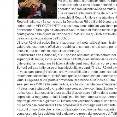
Ma ora, secondo il professor Roberto Bur
pericolo in più da considerare affinché la m
operatori sanitari, diventi valida per tutti
È la variante Delta, mutazione del virus 
ginocchio il Regno Unito e che attualment
Regioni italiane. «Se come pare la Delta ha un R0 tra 8 e 10 bisogna c
seriamente e VELOCEMENTE in considerazione l’obbligo vaccinale per tu
professore di Virologia all’Università San Raffaele di Milano mette in g
contagiosità della nuova mutazione di Covid-19. Da qui il chiaro invito
definitivo sulla questione dell’obbligo.
L’indice R0 di cui scrive Burioni rappresenta il potenziale di trasmissibil
valore che esprime le effettive probabilità di contagio che ci sono per 
infetta e una non infetta, esposta al contagio.
La differenza con l’indice Rt, di cui spesso abbiamo sentito parlare nei 
superiore di sanità, è che, al contrario dell’R0, quest’ultimo viene calc
utile quindi a monitorare l’efficacia di interventi restrittivi nel corso di 
Burioni collega l’alto tasso di trasmissibilità, e quindi l’indice R0 della
di vaccinarsi perché il calcolo che viene effettuato prende come camp
“totalmente suscettibile”, e cioè tutte quelle persone che attualmente n
virus. L’urgenza di cui parla il professore si riferisce a un indice R0 tr
se si pensa all’R0 della variante Alfa, anche conosciuta come “inglese”, 
«Il virus non è più quello che abbiamo conosciuto», continua Burioni, «
pericoloso». La necessità è ora quella di accelerare il ritmo della c
soprattutto a raggiungere tutti i fragili che risultano ancora senza nean
che tra gli over 60 e gli over 70 tutt’ora non vaccinati si annidi una te
più pericolosa considerata l’alta potenzialità di contagio della variante 
«Ecco il primo Stato che rende obbligatorio il vaccino per tutti i cittadi
come esempio la decisione delle ultime ore presa dal governo del Tajik