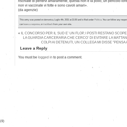
rischiate di pentirvi amaramente, questa non è la polio, un pericolo l
non vi vaccinate vi fotte e sono cavoli amari».
(da agenzie)
This entry was posted on domenica, Luglio 4th, 2021 at 21:50 and is filed under
Politica
. You can follow any respon
can
leave a response
, or
trackback
from your own site.
«
IL CONCORSO PER IL SUD E’ UN FLOP, I POSTI RESTANO SCOPE
LA GUARDIA CARCERARIA CHE CERCO’ DI EVITARE LA MATTANZ
COLPI AI DETENUTI, UN COLLEGA MI DISSE “PENSA AI
Leave a Reply
You must be
logged in
to post a comment.
)
19)