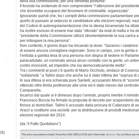
della sua commissione, per una vendetta postuma“.
Il forzista ha sostenuto di non comprendere “l’attenzione del presiden
che dovrebbe occuparsi dei fenomeni di criminalità organizzata“.
Ignorando quindi che, tra i compiti della commissione parlamentare pr
quello di passare al setaccio le candidature alle elezioni regionali, na
del Codice di autoregolamentazione che la stessa bicamerale ha stilato
ha inoltre escluso di essere mai stato “sfiorato” da reati di mafia e ha de
“presidente della Commissione utilizzi strumentalmente la sua carica a s
per infangare la mia persona“.
Non contento, il giorno dopo ha rincarato la dose: “Saranno i calabresi
di essere ancora consigliere regionale. Sono in campo, con la grinta e
l’entrata a gamba tesa di una persona non degna di sedere in Parlame
paracadutato, un nominato senza alcun contatto con la gente, un untor
contro innocenti, ad impedire che sia democraticamente eletto”.
Tra i commenti al post c’è quello di Mario Occhiuto, sindaco di Cosenz
)
“solidarietà ” a Tallini dopo che anche lui è stato vittima dei “soprusi di
In sua difesa si era schierata pure Santelli, accusando Morra di “scorrette
ottenuto oltre 8mila preferenze alle urne ed è stato messo dal centrod
Campanella.
Incarico dal quale si è dimesso dopo l’arresto, proprio mentre il ministro 
Francesco Boccia ha firmato la proposta di decreto per sospenderlo dall
finisce ai domiciliari. Tallini è accusato dalla procura di Catanzaro di 
Aracri a costituire una società per la distribuzione di prodotti medicina
elezioni regionali del 2014.
(da “il Fatto Quotidiano”)
19)
This entry was posted on lunedì, Novembre 23rd, 2020 at 21:59 and is filed under
denuncia
. You can follow any re