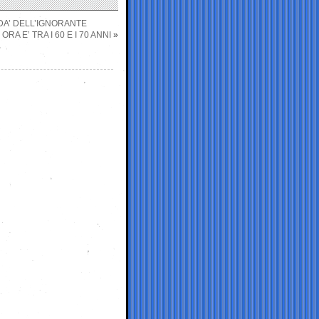
 DA’ DELL’IGNORANTE
RA E’ TRA I 60 E I 70 ANNI
»