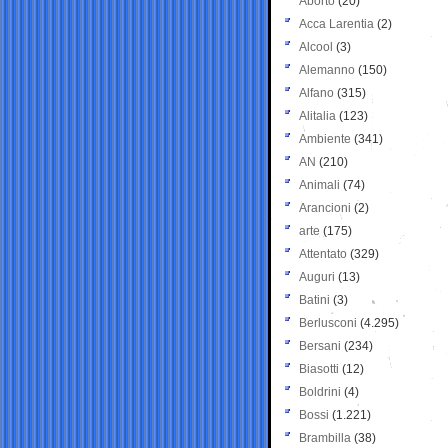
Aborto
(20)
Acca Larentia
(2)
Alcool
(3)
Alemanno
(150)
Alfano
(315)
Alitalia
(123)
Ambiente
(341)
AN
(210)
Animali
(74)
Arancioni
(2)
arte
(175)
Attentato
(329)
Auguri
(13)
Batini
(3)
Berlusconi
(4.295)
Bersani
(234)
Biasotti
(12)
Boldrini
(4)
Bossi
(1.221)
Brambilla
(38)