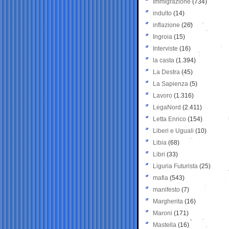
Immigrazione
(734)
indulto
(14)
inflazione
(26)
Ingroia
(15)
Interviste
(16)
la casta
(1.394)
La Destra
(45)
La Sapienza
(5)
Lavoro
(1.316)
LegaNord
(2.411)
Letta Enrico
(154)
Liberi e Uguali
(10)
Libia
(68)
Libri
(33)
Liguria Futurista
(25)
mafia
(543)
manifesto
(7)
Margherita
(16)
Maroni
(171)
Mastella
(16)