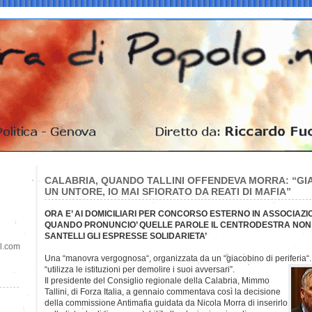
CALABRIA, QUANDO TALLINI OFFENDEVA MORRA: “GIA
UN UNTORE, IO MAI SFIORATO DA REATI DI MAFIA”
ORA E’ AI DOMICILIARI PER CONCORSO ESTERNO IN ASSOCIAZ
QUANDO PRONUNCIO’ QUELLE PAROLE IL CENTRODESTRA NON D
SANTELLI GLI ESPRESSE SOLIDARIETA’
il.com
Una “manovra vergognosa“, organizzata da un “giacobino di periferia“
“utilizza le istituzioni per demolire i suoi avversari”.
Il presidente del Consiglio regionale della Calabria, Mimmo
Tallini, di Forza Italia, a gennaio commentava così la decisione
della commissione Antimafia guidata da Nicola Morra di inserirlo