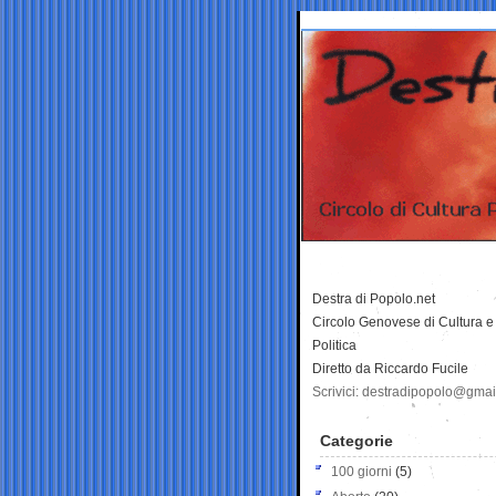
Destra di Popolo.net
Circolo Genovese di Cultura e
Politica
Diretto da Riccardo Fucile
Scrivici: destradipopolo@gma
Categorie
100 giorni
(5)