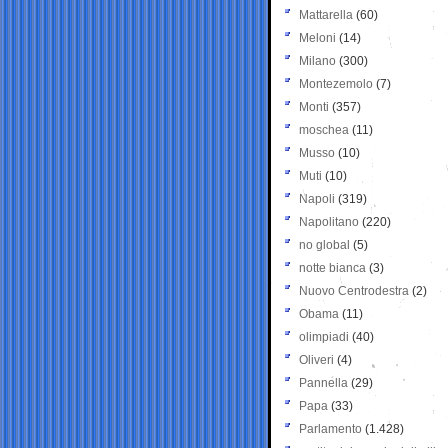
Mattarella
(60)
Meloni
(14)
Milano
(300)
Montezemolo
(7)
Monti
(357)
moschea
(11)
Musso
(10)
Muti
(10)
Napoli
(319)
Napolitano
(220)
no global
(5)
notte bianca
(3)
Nuovo Centrodestra
(2)
Obama
(11)
olimpiadi
(40)
Oliveri
(4)
Pannella
(29)
Papa
(33)
Parlamento
(1.428)