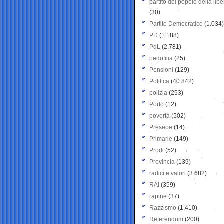
partito del popolo della libe
(30)
Partito Democratico
(1.034)
PD
(1.188)
PdL
(2.781)
pedofilia
(25)
Pensioni
(129)
Politica
(40.842)
polizia
(253)
Porto
(12)
povertà
(502)
Presepe
(14)
Primarie
(149)
Prodi
(52)
Provincia
(139)
radici e valori
(3.682)
RAI
(359)
rapine
(37)
Razzismo
(1.410)
Referendum
(200)