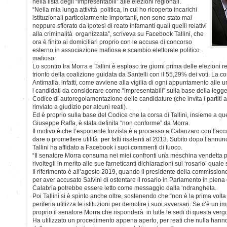
nella lista degli “impresentabili” alle elezioni regionali.
“Nella mia lunga attività politica, in cui ho ricoperto incarichi
istituzionali particolarmente importanti, non sono stato mai
neppure sfiorato da ipotesi di reato infamanti quali quelli relativi
alla criminalità organizzata”, scriveva su Facebook Tallini, che
ora è finito ai domiciliari proprio con le accuse di concorso
esterno in associazione mafiosa e scambio elettorale politico
mafioso.
Lo scontro tra Morra e Tallini è esploso tre giorni prima delle elezioni r
trionfo della coalizione guidata da Santelli con il 55,29% dei voti. La
Antimafia, infatti, come avviene alla vigilia di ogni appuntamento alle ur
i candidati da considerare come “impresentabili” sulla base della legge
Codice di autoregolamentazione delle candidature (che invita i partiti 
rinviato a giudizio per alcuni reati).
Ed è proprio sulla base del Codice che la corsa di Tallini, insieme a q
Giuseppe Raffa, è stata definita “non conforme” da Morra.
Il motivo è che l’esponente forzista è a processo a Catanzaro con l’acc
dare o promettere utilità per fatti risalenti al 2013. Subito dopo l’annun
Tallini ha affidato a Facebook i suoi commenti di fuoco.
“Il senatore Morra consuma nei miei confronti una meschina vendetta p
rivoltegli in merito alle sue farneticanti dichiarazioni sul ‘rosario’ quale
Il riferimento è all’agosto 2019, quando il presidente della commissione
per aver accusato Salvini di ostentare il rosario in Parlamento in piena 
Calabria potrebbe essere letto come messaggio dalla ‘ndrangheta.
Poi Tallini si è spinto anche oltre, sostenendo che “non è la prima volt
periferia utilizza le istituzioni per demolire i suoi avversari. Se c’è un 
proprio il senatore Morra che risponderà in tutte le sedi di questa ve
Ha utilizzato un procedimento appena aperto, per reati che nulla hann