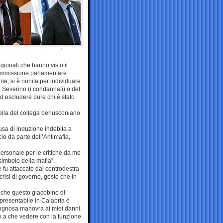
egionali che hanno visto il
 commissione parlamentare
ne, si è riunita per individuare
 Severino (i condannati) o del
ad escludere pure chi è stato
uella del collega berlusconiano
usa di induzione indebita a
cio da parte dell’Antimafia,
ersonale per le critiche da me
 simbolo della mafia”.
 fu attaccato dal centrodestra
crisi di governo, gesto che in
a che questo giacobino di
impresentabile in Calabria è
rgognosa manovra ai miei danni.
o a che vedere con la funzione