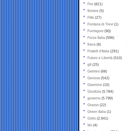
Fini
(821)
fioriere
(5)
Fitto
(27)
Fontana di Trevi
(1)
Formigoni
(90)
Forza Italia
(596)
frana
(9)
Fratelli d'Italia
(291)
Futuro e Libertà
(510)
g8
(25)
Gelmini
(68)
Genova
(542)
Giannino
(10)
Giustizia
(5.784)
governo
(5.799)
Grasso
(22)
Green Italia
(1)
Grillo
(2.941)
Idv
(4)