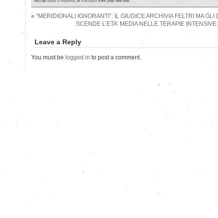
You can
leave a response
, or
trackback
from your own site.
«
“MERIDIONALI IGNORANTI”: IL GIUDICE ARCHIVIA FELTRI MA GLI
SCENDE L’ETA’ MEDIA NELLE TERAPIE INTENSIVE: O
Leave a Reply
You must be
logged in
to post a comment.