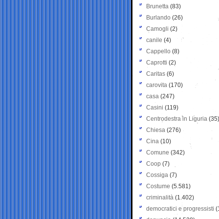
Brunetta
(83)
Burlando
(26)
Camogli
(2)
canile
(4)
Cappello
(8)
Caprotti
(2)
Caritas
(6)
carovita
(170)
casa
(247)
Casini
(119)
Centrodestra in Liguria
(35
Chiesa
(276)
Cina
(10)
Comune
(342)
Coop
(7)
Cossiga
(7)
Costume
(5.581)
criminalità
(1.402)
democratici e progressisti
(