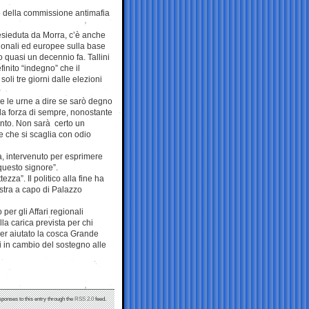
te della commissione antimafia
esieduta da Morra, c’è anche
zionali ed europee sulla base
 quasi un decennio fa. Tallini
finito “indegno” che il
oli tre giorni dalle elezioni
 e le urne a dire se sarò degno
 la forza di sempre, nonostante
nto. Non sarà certo un
e che si scaglia con odio
a, intervenuto per esprimere
 questo signore”.
zza”. Il politico alla fine ha
estra a capo di Palazzo
per gli Affari regionali
a carica prevista per chi
aver aiutato la cosca Grande
li in cambio del sostegno alle
sponses to this entry through the
RSS 2.0
feed.