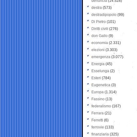
denuncia
(14.528)
destra
(573)
destradipopolo
(99)
Di Pietro
(101)
Diritti civili
(276)
don Gallo
(9)
economia
(2.331)
elezioni
(3.303)
emergenza
(3.077)
Energia
(45)
Esselunga
(2)
Esteri
(784)
Eugenetica
(3)
Europa
(1.314)
Fassino
(13)
federalismo
(167)
Ferrara
(21)
Ferretti
(6)
ferrovie
(133)
finanziaria
(325)