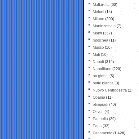
Mattarella
(60)
Meloni
(14)
Milano
(300)
Montezemolo
(7)
Monti
(357)
moschea
(11)
Musso
(10)
Muti
(10)
Napoli
(319)
Napolitano
(220)
no global
(5)
notte bianca
(3)
Nuovo Centrodestra
(2)
Obama
(11)
olimpiadi
(40)
Oliveri
(4)
Pannella
(29)
Papa
(33)
Parlamento
(1.428)