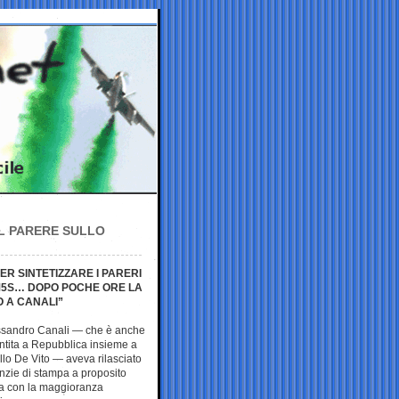
IL PARERE SULLO
R SINTETIZZARE I PARERI
 M5S… DOPO POCHE ORE LA
 A CANALI”
lessandro Canali — che è anche
entita a Repubblica insieme a
lo De Vito — aveva rilasciato
nzie di stampa a proposito
 fa con la maggioranza