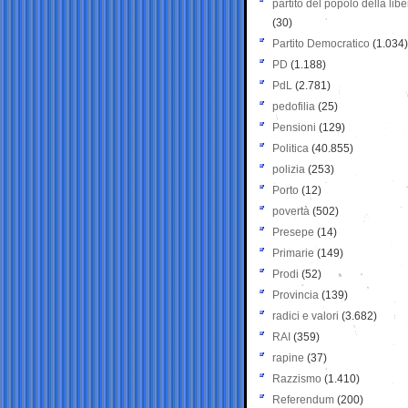
partito del popolo della libe
(30)
Partito Democratico
(1.034)
PD
(1.188)
PdL
(2.781)
pedofilia
(25)
Pensioni
(129)
Politica
(40.855)
polizia
(253)
Porto
(12)
povertà
(502)
Presepe
(14)
Primarie
(149)
Prodi
(52)
Provincia
(139)
radici e valori
(3.682)
RAI
(359)
rapine
(37)
Razzismo
(1.410)
Referendum
(200)