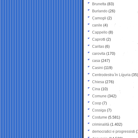
Brunetta
(83)
Burlando
(26)
Camogli
(2)
canile
(4)
Cappello
(8)
Caprotti
(2)
Caritas
(6)
carovita
(170)
casa
(247)
Casini
(119)
Centrodestra in Liguria
(35
Chiesa
(276)
Cina
(10)
Comune
(342)
Coop
(7)
Cossiga
(7)
Costume
(5.581)
criminalità
(1.402)
democratici e progressisti
(