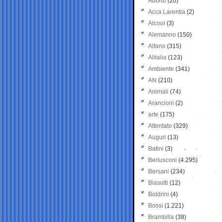
Aborto
(20)
Acca Larentia
(2)
Alcool
(3)
Alemanno
(150)
Alfano
(315)
Alitalia
(123)
Ambiente
(341)
AN
(210)
Animali
(74)
Arancioni
(2)
arte
(175)
Attentato
(329)
Auguri
(13)
Batini
(3)
Berlusconi
(4.295)
Bersani
(234)
Biasotti
(12)
Boldrini
(4)
Bossi
(1.221)
Brambilla
(38)