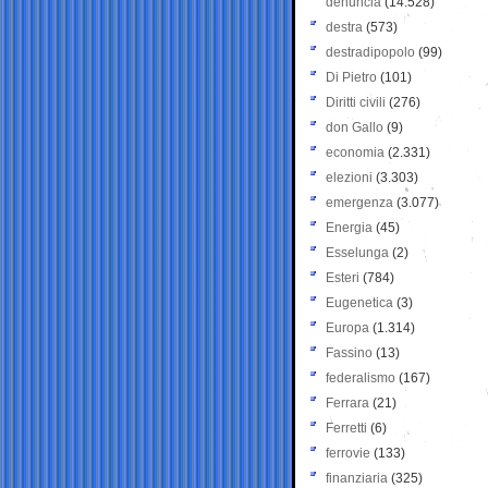
denuncia
(14.528)
destra
(573)
destradipopolo
(99)
Di Pietro
(101)
Diritti civili
(276)
don Gallo
(9)
economia
(2.331)
elezioni
(3.303)
emergenza
(3.077)
Energia
(45)
Esselunga
(2)
Esteri
(784)
Eugenetica
(3)
Europa
(1.314)
Fassino
(13)
federalismo
(167)
Ferrara
(21)
Ferretti
(6)
ferrovie
(133)
finanziaria
(325)