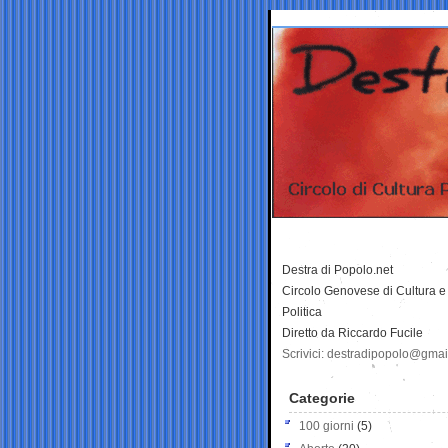
Destra di Popolo.net
Circolo Genovese di Cultura e
Politica
Diretto da Riccardo Fucile
Scrivici: destradipopolo@gma
Categorie
100 giorni
(5)