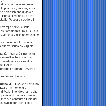
io.
gali, anche molto autorevoli
 Imposimato, ho spiegato ai
he non rischiano di dover
As Roma se votano un’altra
 stadio. Possono decidere in
 di stampa ANSA, è stato
 sull’argomento, tra cui quello
MoVimento e ultimamente finito
 modo resi pubblici, sono in
n quanto scritto da Virginia
ità : “Non vi è il rischio di
ri comunali — ha sostenuto
 ci sarebbe responsabilità
dei Conti”.
herebbe il Comune, ovvero i
ontro, “mi sembravano
apogruppo M5S Regione Lazio, ha
azio: “In merito alla
 di Valle, intendo chiarire che
 opinione in merito espressa
incarico conferito a titolo del
co svolto per i consiglieri