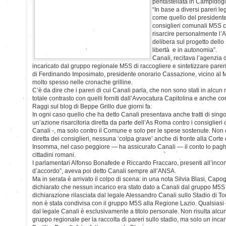
pentastellata in Campidogl
“In base a diversi pareri le
come quello del presidente
consiglieri comunali M5S c
risarcire personalmente l’
delibera sul progetto dello
libertà e in autonomia”.
Canali, recitava l’agenzia
incaricato dal gruppo regionale M5S di raccogliere e sintetizzare pareri
di Ferdinando Imposimato, presidente onorario Cassazione, vicino al 
molto spesso nelle cronache grilline.
C’è da dire che i pareri di cui Canali parla, che non sono stati in alcun
totale contrasto con quelli forniti dall’Avvocatura Capitolina e anche co
Raggi sul blog di Beppe Grillo due giorni fa:
In ogni caso quello che ha detto Canali presentava anche tratti di singolar
un’azione risarcitoria diretta da parte dell’As Roma contro i consiglie
Canali -, ma solo contro il Comune e solo per le spese sostenute. Non
diretta dei consiglieri, nessuna ‘colpa grave’ anche di fronte alla Corte 
Insomma, nel caso peggiore — ha assicurato Canali — il conto lo pag
cittadini romani.
I parlamentari Alfonso Bonafede e Riccardo Fraccaro, presenti all’inc
d’accordo”, aveva poi detto Canali sempre all’ANSA.
Ma in serata è arrivato il colpo di scena: in una nota Silvia Blasi, C
dichiarato che nessun incarico era stato dato a Canali dal gruppo M5S L
dichiarazione rilasciata dal legale Alessandro Canali sullo Stadio di Tor
non è stata condivisa con il gruppo M5S alla Regione Lazio. Qualsiasi
dal legale Canali è esclusivamente a titolo personale. Non risulta alcun 
gruppo regionale per la raccolta di pareri sullo stadio, ma solo un incari