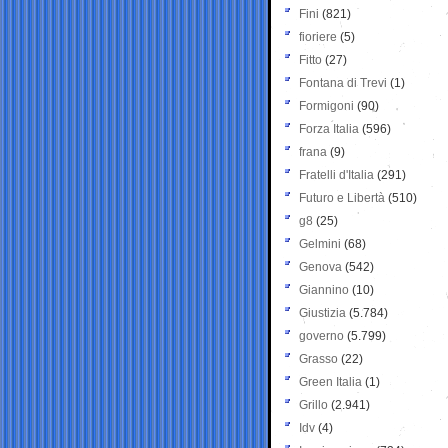
Fini
(821)
fioriere
(5)
Fitto
(27)
Fontana di Trevi
(1)
Formigoni
(90)
Forza Italia
(596)
frana
(9)
Fratelli d'Italia
(291)
Futuro e Libertà
(510)
g8
(25)
Gelmini
(68)
Genova
(542)
Giannino
(10)
Giustizia
(5.784)
governo
(5.799)
Grasso
(22)
Green Italia
(1)
Grillo
(2.941)
Idv
(4)