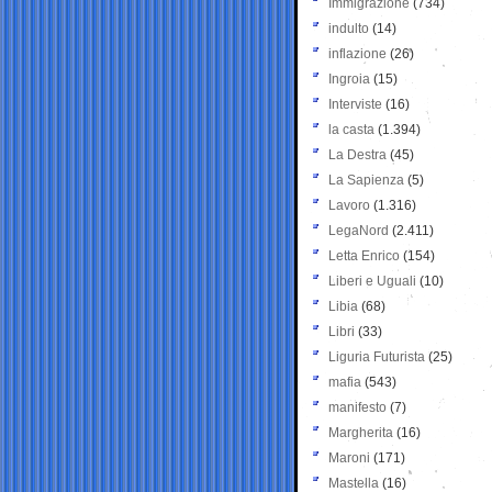
Immigrazione
(734)
indulto
(14)
inflazione
(26)
Ingroia
(15)
Interviste
(16)
la casta
(1.394)
La Destra
(45)
La Sapienza
(5)
Lavoro
(1.316)
LegaNord
(2.411)
Letta Enrico
(154)
Liberi e Uguali
(10)
Libia
(68)
Libri
(33)
Liguria Futurista
(25)
mafia
(543)
manifesto
(7)
Margherita
(16)
Maroni
(171)
Mastella
(16)