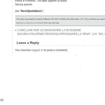
Perilli e Porrello”, ha fatto sapere la Blasi.
Senza parole.
(da “
NextQuotidiano
“)
This entry was posted on venerdì, Febbraio 17th, 2017 at 23:02 and is filed under
Grillo
. You can follow any respon
can
leave a response
, or
trackback
from your own site.
«
CONCLAVE PER SCONGIURARE LA SCISSIONE
SALVINI A PALERMO PROVA AD APPOGGIARE LA “IENA”. LUI: “NO, 
Leave a Reply
You must be
logged in
to post a comment.
)
19)