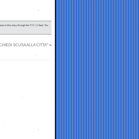
ses to this entry through the
RSS 2.0
feed. You
CHIEDI SCUSA ALLA CITTA'”
»