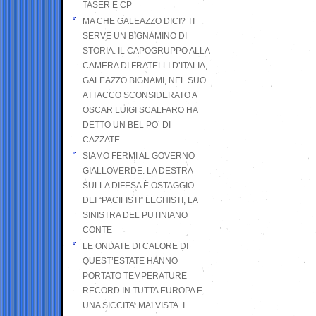
TASER E CP
MA CHE GALEAZZO DICI? TI
SERVE UN BIGNAMINO DI
STORIA. IL CAPOGRUPPO ALLA
CAMERA DI FRATELLI D’ITALIA,
GALEAZZO BIGNAMI, NEL SUO
ATTACCO SCONSIDERATO A
OSCAR LUIGI SCALFARO HA
DETTO UN BEL PO’ DI
CAZZATE
SIAMO FERMI AL GOVERNO
GIALLOVERDE: LA DESTRA
SULLA DIFESA È OSTAGGIO
DEI “PACIFISTI” LEGHISTI, LA
SINISTRA DEL PUTINIANO
CONTE
LE ONDATE DI CALORE DI
QUEST’ESTATE HANNO
PORTATO TEMPERATURE
RECORD IN TUTTA EUROPA E
UNA SICCITA’ MAI VISTA. I