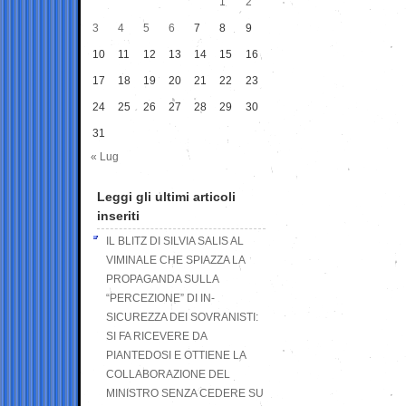
1
2
3
4
5
6
7
8
9
10
11
12
13
14
15
16
17
18
19
20
21
22
23
24
25
26
27
28
29
30
31
« Lug
Leggi gli ultimi articoli
inseriti
IL BLITZ DI SILVIA SALIS AL
VIMINALE CHE SPIAZZA LA
PROPAGANDA SULLA
“PERCEZIONE” DI IN-
SICUREZZA DEI SOVRANISTI:
SI FA RICEVERE DA
PIANTEDOSI E OTTIENE LA
COLLABORAZIONE DEL
MINISTRO SENZA CEDERE SU