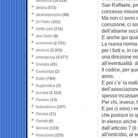
denuncia
(14.528)
San Raffaele, p
destra
(573)
concesso misure 
destradipopolo
(99)
Ma non ci sono s
Di Pietro
(101)
corruzione, ci so
Diritti civili
(276)
dell’allarme soci
don Gallo
(9)
E anche qui qua
economia
(2.331)
La nuova norma n
per i furti o, in 
elezioni
(3.303)
una direzione no
emergenza
(3.077)
all’eventualità d
Energia
(45)
Il codice, per q
Esselunga
(2)
anno.
Esteri
(784)
E poi c’e’ la maf
Eugenetica
(3)
dell’associazion
Europa
(1.314)
spesso incassano
Fassino
(13)
Per chi, invece, h
federalismo
(167)
E poi ci sono i r
Ferrara
(21)
che punisce lo s
In elenco anche 
Ferretti
(6)
dall’articolo 7 (
ferrovie
(133)
all’omicidio, al 
finanziaria
(325)