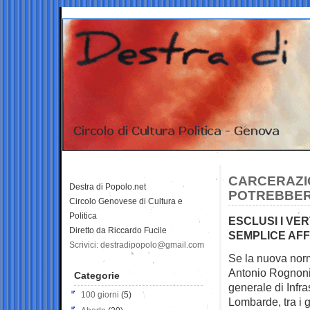
CARCERAZIO
Destra di Popolo.net
POTREBBER
Circolo Genovese di Cultura e
Politica
ESCLUSI I VE
Diretto da Riccardo Fucile
SEMPLICE AFF
Scrivici: destradipopolo@gmail.com
Se la nuova nor
Antonio Rognoni
Categorie
generale di Infra
100 giorni
(5)
Lombarde, tra i g