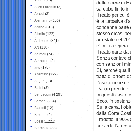
Aborto
(20)
delle opere di E
Acca Larentia
(2)
sarebbe finito in
Alcool
(3)
Il reato per cui è
Alemanno
(150)
è la turbativa d’a
condanna parte 
Alfano
(315)
stesso dicasi pe
Alitalia
(123)
arrestato nel 20
Ambiente
(341)
e finito a Opera.
AN
(210)
Il reato parte da
Animali
(74)
Senza contare ch
Arancioni
(2)
con sanzioni mi
arte
(175)
Sì, perchè qua il
Attentato
(329)
tratta di arresti 
Auguri
(13)
l’esecuzione de
Batini
(3)
Da ciò prende spu
in questi casi ni
Berlusconi
(4.295)
Ecco, in sostanz
Bersani
(234)
Sulla carta, l’obi
Biasotti
(12)
dalla Corte Costi
Boldrini
(4)
Tradotto: il 90% 
Bossi
(1.221)
prevede l’arresto
Brambilla
(38)