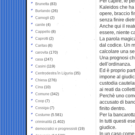
Per capire, le p
Brunetta
(83)
Kaleidos che ha 
Burlando
(26)
opere, braccio f
Camogli
(2)
senza finire dietr
canile
(4)
Anche qui il rea
Cappello
(8)
essere, niente c
La parola magica
Caprotti
(2)
dal codice. Un m
Caritas
(6)
calcolare una se
carovita
(170)
Una prognosi ch
casa
(247)
dell’ordinanza.
Casini
(119)
Ed è proprio pa
Centrodestra in Liguria
(35)
impone al giudice
Chiesa
(276)
custodia cautelare
Cina
(10)
ai reati da colle
Comune
(342)
Perchè uno come
Coop
(7)
accusato di ban
finito dentro.
Cossiga
(7)
Per la bancarotta
Costume
(5.581)
In tutti questi e
criminalità
(1.402)
giudice.
democratici e progressisti
(19)
In un caso come 