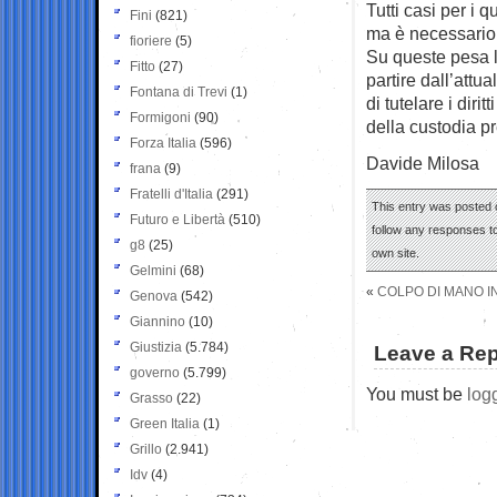
Tutti casi per i q
Fini
(821)
ma è necessario p
fioriere
(5)
Su queste pesa l
Fitto
(27)
partire dall’attu
Fontana di Trevi
(1)
di tutelare i diri
Formigoni
(90)
della custodia p
Forza Italia
(596)
Davide Milosa
frana
(9)
Fratelli d'Italia
(291)
This entry was posted o
Futuro e Libertà
(510)
follow any responses to
g8
(25)
own site.
Gelmini
(68)
«
COLPO DI MANO I
Genova
(542)
Giannino
(10)
Giustizia
(5.784)
Leave a Rep
governo
(5.799)
You must be
log
Grasso
(22)
Green Italia
(1)
Grillo
(2.941)
Idv
(4)