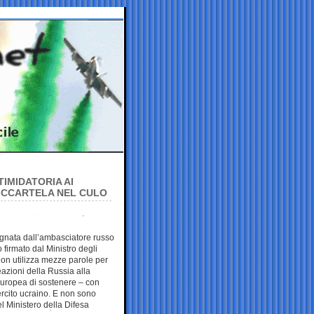
IMIDATORIA AI
FICCARTELA NEL CULO
segnata dall’ambasciatore russo
to firmato dal Ministro degli
non utilizza mezze parole per
azioni della Russia alla
Europea di sostenere – con
sercito ucraino. E non sono
l Ministero della Difesa