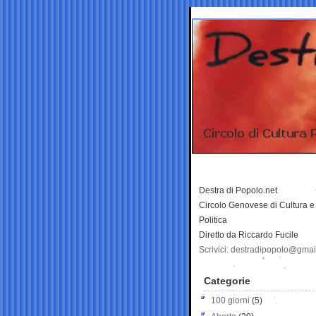
Destra di Popolo.net
Circolo Genovese di Cultura e
Politica
Diretto da Riccardo Fucile
Scrivici: destradipopolo@gma
Categorie
100 giorni
(5)