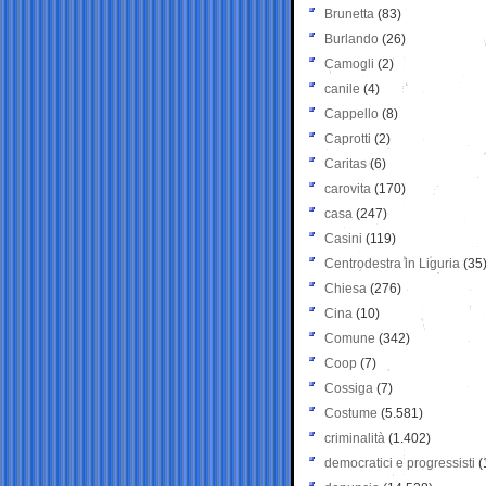
Brunetta
(83)
Burlando
(26)
Camogli
(2)
canile
(4)
Cappello
(8)
Caprotti
(2)
Caritas
(6)
carovita
(170)
casa
(247)
Casini
(119)
Centrodestra in Liguria
(35
Chiesa
(276)
Cina
(10)
Comune
(342)
Coop
(7)
Cossiga
(7)
Costume
(5.581)
criminalità
(1.402)
democratici e progressisti
(