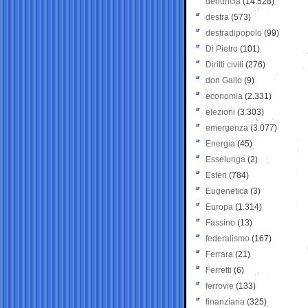
denuncia
(14.528)
destra
(573)
destradipopolo
(99)
Di Pietro
(101)
Diritti civili
(276)
don Gallo
(9)
economia
(2.331)
elezioni
(3.303)
emergenza
(3.077)
Energia
(45)
Esselunga
(2)
Esteri
(784)
Eugenetica
(3)
Europa
(1.314)
Fassino
(13)
federalismo
(167)
Ferrara
(21)
Ferretti
(6)
ferrovie
(133)
finanziaria
(325)