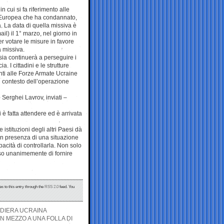
n cui si fa riferimento alle
e Europea che ha condannato,
 La data di quella missiva è
ail) il 1° marzo, nel giorno in
per votare le misure in favore
a missiva.
ia continuerà a perseguire i
. I cittadini e le strutture
canti alle Forze Armate Ucraine
l contesto dell’operazione
i Serghei Lavrov, inviati –
 è fatta attendere ed è arrivata
 istituzioni degli altri Paesi dà
in presenza di una situazione
acità di controllarla. Non solo
iso unanimemente di fornire
s to this entry through the
RSS 2.0
feed. You
NDIERA UCRAINA
N MEZZO A UNA FOLLA DI