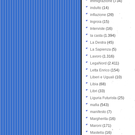
Immigrazione
(734)
indulto
(14)
inflazione
(26)
Ingroia
(15)
Interviste
(16)
la casta
(1.394)
La Destra
(45)
La Sapienza
(5)
Lavoro
(1.316)
LegaNord
(2.411)
Letta Enrico
(154)
Liberi e Uguali
(10)
Libia
(68)
Libri
(33)
Liguria Futurista
(25)
mafia
(543)
manifesto
(7)
Margherita
(16)
Maroni
(171)
Mastella
(16)