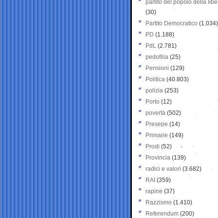
partito del popolo della libe
(30)
Partito Democratico
(1.034)
PD
(1.188)
PdL
(2.781)
pedofilia
(25)
Pensioni
(129)
Politica
(40.803)
polizia
(253)
Porto
(12)
povertà
(502)
Presepe
(14)
Primarie
(149)
Prodi
(52)
Provincia
(139)
radici e valori
(3.682)
RAI
(359)
rapine
(37)
Razzismo
(1.410)
Referendum
(200)