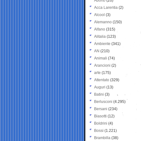
Aborto
(20)
Acca Larentia
(2)
Alcool
(3)
Alemanno
(150)
Alfano
(315)
Alitalia
(123)
Ambiente
(341)
AN
(210)
Animali
(74)
Arancioni
(2)
arte
(175)
Attentato
(329)
Auguri
(13)
Batini
(3)
Berlusconi
(4.295)
Bersani
(234)
Biasotti
(12)
Boldrini
(4)
Bossi
(1.221)
Brambilla
(38)