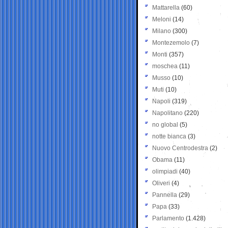
Mattarella
(60)
Meloni
(14)
Milano
(300)
Montezemolo
(7)
Monti
(357)
moschea
(11)
Musso
(10)
Muti
(10)
Napoli
(319)
Napolitano
(220)
no global
(5)
notte bianca
(3)
Nuovo Centrodestra
(2)
Obama
(11)
olimpiadi
(40)
Oliveri
(4)
Pannella
(29)
Papa
(33)
Parlamento
(1.428)