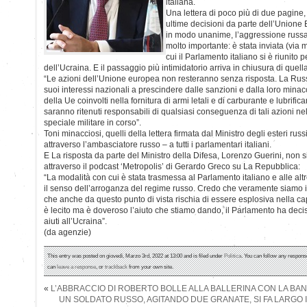
italiana.
Una lettera di poco più di due pagine, i
ultime decisioni da parte dell’Union
in modo unanime, l’aggressione russa.
molto importante: è stata inviata (via m
cui il Parlamento italiano si è riunito 
dell’Ucraina. E il passaggio più intimidatorio arriva in chiusura di quell
“Le azioni dell’Unione europea non resteranno senza risposta. La Russ
suoi interessi nazionali a prescindere dalle sanzioni e dalla loro minaccia
della Ue coinvolti nella fornitura di armi letali e di carburante e lubrifi
saranno ritenuti responsabili di qualsiasi conseguenza di tali azioni ne
speciale militare in corso”.
Toni minacciosi, quelli della lettera firmata dal Ministro degli esteri russ
attraverso l’ambasciatore russo – a tutti i parlamentari italiani.
E La risposta da parte del Ministro della Difesa, Lorenzo Guerini, non si
attraverso il podcast ‘Metropolis’ di Gerardo Greco su La Repubblica:
“La modalità con cui è stata trasmessa al Parlamento italiano e alle altre
il senso dell’arroganza del regime russo. Credo che veramente siamo 
che anche da questo punto di vista rischia di essere esplosiva nella cap
è lecito ma è doveroso l’aiuto che stiamo dando, il Parlamento ha dec
aiuti all’Ucraina”.
(da agenzie)
This entry was posted on giovedì, Marzo 3rd, 2022 at 13:00 and is filed under
Politica
. You can follow any response
can
leave a response
, or
trackback
from your own site.
«
L’ABBRACCIO DI ROBERTO BOLLE ALLA BALLERINA CON LA BA
UN SOLDATO RUSSO, AGITANDO DUE GRANATE, SI FA LARGO I