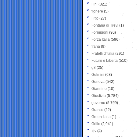
Fini
(821)
fioriere
(5)
Fitto
(27)
Fontana di Trevi
(1)
Formigoni
(90)
Forza Italia
(596)
frana
(9)
Fratelli d'Italia
(291)
Futuro e Libertà
(510)
g8
(25)
Gelmini
(68)
Genova
(542)
Giannino
(10)
Giustizia
(5.784)
governo
(5.799)
Grasso
(22)
Green Italia
(1)
Grillo
(2.941)
Idv
(4)