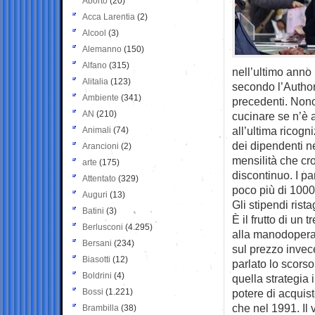
Aborto
(20)
Acca Larentia
(2)
Alcool
(3)
Alemanno
(150)
Alfano
(315)
nell’ultimo anno 
Alitalia
(123)
secondo l’Authori
Ambiente
(341)
precedenti. Nonos
AN
(210)
cucinare se n’è a
all’ultima ricogn
Animali
(74)
dei dipendenti ne
Arancioni
(2)
mensilità che cr
arte
(175)
discontinuo. I pa
Attentato
(329)
poco più di 1000
Auguri
(13)
Gli stipendi rist
Batini
(3)
È il frutto di un
Berlusconi
(4.295)
alla manodopera
Bersani
(234)
sul prezzo invece
Biasotti
(12)
parlato lo scors
Boldrini
(4)
quella strategia 
Bossi
(1.221)
potere di acquist
che nel 1991. Il
Brambilla
(38)