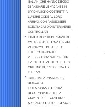
ITALIANI CHE HANNO DECISO
DI PASSARE LE VACANZE IN
SPAGNA SONO COSTRETTI A
LUNGHE CODE AL LORO
ARRIVO, CON PASSEGGERI
SCELTI A CASO O INTERI AEREI
CONTROLLATI
L’ITALIA RISCHIA DI RIMANERE
OSTAGGIO DEI FILO-PUTINIANI
VANNACCI E DI BATTISTA.
FUTURO NAZIONALE
VELEGGIA SOPRA IL 7% E UN
EVENTUALE PARTITO DELL’EX
GRILLINO VARREBBE TRA IL 2
E IL 3.5%
“DALL’ITALIA UNA MISURA
RIDICOLA E
IRRESPONSABILE”: SIRA
REGO, MINISTRA DELLA
GIOVENTÙ DEL GOVERNO
SPAGNOLO, FA LO SHAMPOO A