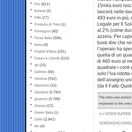
Fini
(821)
15mila euro lasci
fioriere
(5)
lascerà nelle tas
493 euro in più,
Fitto
(27)
Legale per Il Sol
Fontana di Trevi
(1)
al 2% (come dura
Formigoni
(90)
azzera. Per capi
Forza Italia
(596)
basti dire che ne
frana
(9)
l’operaio ha spes
Fratelli d'Italia
(291)
quella di un qua
Futuro e Libertà
(510)
di 460 euro al me
g8
(25)
quadrare i conti 
Gelmini
(68)
solo l’Iva ridott
Genova
(542)
dell’assegno unic
(da Il Fatto Quot
Giannino
(10)
Giustizia
(5.784)
This entry was posted 
governo
(5.799)
responses to this entr
Grasso
(22)
Green Italia
(1)
«
L’ASSOCIAZIONE
Grillo
(2.941)
SONDAGGIO GHISLE
Idv
(4)