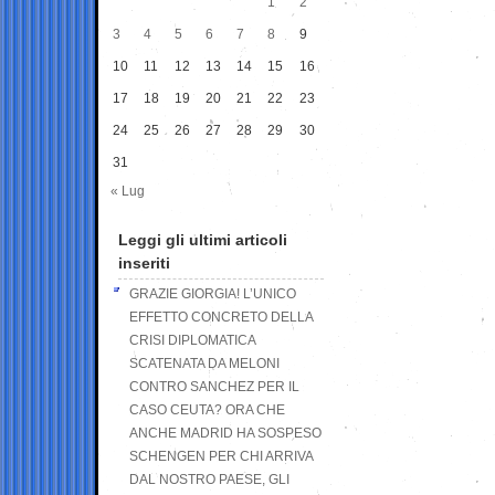
1
2
3
4
5
6
7
8
9
10
11
12
13
14
15
16
17
18
19
20
21
22
23
24
25
26
27
28
29
30
31
« Lug
Leggi gli ultimi articoli
inseriti
GRAZIE GIORGIA! L’UNICO
EFFETTO CONCRETO DELLA
CRISI DIPLOMATICA
SCATENATA DA MELONI
CONTRO SANCHEZ PER IL
CASO CEUTA? ORA CHE
ANCHE MADRID HA SOSPESO
SCHENGEN PER CHI ARRIVA
DAL NOSTRO PAESE, GLI