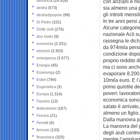
denuncia
(14.528)
con anziani e min
sia almeno una 
destra
(573)
gli introiti mensil
destradipopolo
(99)
In tre anni persi
Di Pietro
(101)
Alcune categorie
Diritti civili
(276)
nazionale Acli s
don Gallo
(9)
rassegna le dich
economia
(2.331)
da 974mila perso
elezioni
(3.303)
condizione dopo i
emergenza
(3.077)
proprio reddito d
Energia
(45)
ma ci sono anche
Esselunga
(2)
evaporare 8.200 
10mila euro. E l’
Esteri
(784)
primo quintile del
Eugenetica
(3)
poveri: lavorator
Europa
(1.314)
economica sono st
Fassino
(13)
salato è arrivato
federalismo
(167)
almeno un figlio.
Ferrara
(21)
Dalla manovra po
Ferretti
(6)
La manovra del g
ferrovie
(133)
degli aiuti contro
finanziaria
(325)
mentre l’ampliam