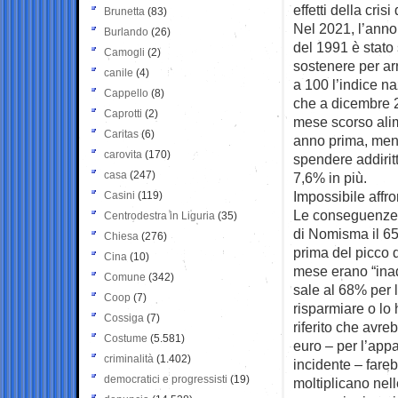
effetti della cri
Brunetta
(83)
Nel 2021, l’anno 
Burlando
(26)
del 1991 è stato 
Camogli
(2)
sostenere per arr
canile
(4)
a 100 l’indice na
Cappello
(8)
che a dicembre 2
Caprotti
(2)
mese scorso alim
Caritas
(6)
anno prima, mentr
carovita
(170)
spendere addirittu
casa
(247)
7,6% in più.
Impossibile affr
Casini
(119)
Le conseguenze 
Centrodestra in Liguria
(35)
di Nomisma il 65
Chiesa
(276)
prima del picco de
Cina
(10)
mese erano “inad
Comune
(342)
sale al 68% per l
Coop
(7)
risparmiare o lo
Cossiga
(7)
riferito che avr
Costume
(5.581)
euro – per l’appa
criminalità
(1.402)
incidente – fare
democratici e progressisti
(19)
moltiplicano nel