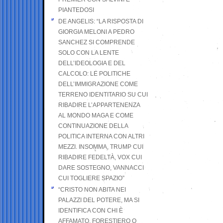
PIANTEDOSI
DE ANGELIS: “LA RISPOSTA DI
GIORGIA MELONI A PEDRO
SANCHEZ SI COMPRENDE
SOLO CON LA LENTE
DELL’IDEOLOGIA E DEL
CALCOLO: LE POLITICHE
DELL’IMMIGRAZIONE COME
TERRENO IDENTITARIO SU CUI
RIBADIRE L’APPARTENENZA
AL MONDO MAGA E COME
CONTINUAZIONE DELLA
POLITICA INTERNA CON ALTRI
MEZZI. INSOMMA, TRUMP CUI
RIBADIRE FEDELTÀ, VOX CUI
DARE SOSTEGNO, VANNACCI
CUI TOGLIERE SPAZIO”
“CRISTO NON ABITA NEI
PALAZZI DEL POTERE, MA SI
IDENTIFICA CON CHI È
AFFAMATO, FORESTIERO O