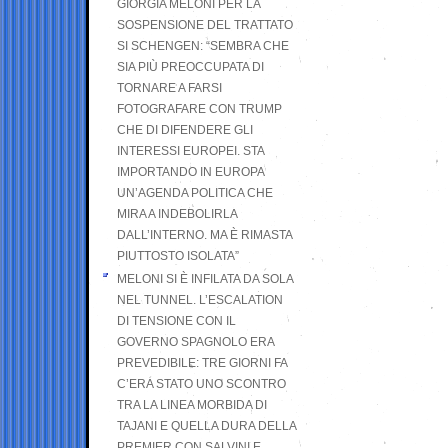
GIORGIA MELONI PER LA
SOSPENSIONE DEL TRATTATO
SI SCHENGEN: “SEMBRA CHE
SIA PIÙ PREOCCUPATA DI
TORNARE A FARSI
FOTOGRAFARE CON TRUMP
CHE DI DIFENDERE GLI
INTERESSI EUROPEI. STA
IMPORTANDO IN EUROPA
UN’AGENDA POLITICA CHE
MIRA A INDEBOLIRLA
DALL’INTERNO. MA È RIMASTA
PIUTTOSTO ISOLATA”
MELONI SI È INFILATA DA SOLA
NEL TUNNEL. L’ESCALATION
DI TENSIONE CON IL
GOVERNO SPAGNOLO ERA
PREVEDIBILE: TRE GIORNI FA
C’ERA STATO UNO SCONTRO
TRA LA LINEA MORBIDA DI
TAJANI E QUELLA DURA DELLA
PREMIER CON SALVINI E