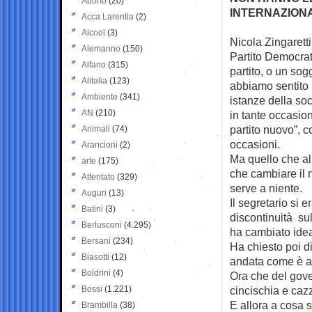
Aborto
(20)
INTERNAZIONA
Acca Larentia
(2)
Alcool
(3)
Nicola Zingaretti
Alemanno
(150)
Partito
Democrat
Alfano
(315)
partito, o un sog
Alitalia
(123)
abbiamo sentito 
Ambiente
(341)
istanze della so
AN
(210)
in tante occasio
partito nuovo”, 
Animali
(74)
occasioni.
Arancioni
(2)
Ma quello che a
arte
(175)
che cambiare il
Attentato
(329)
serve a niente.
Auguri
(13)
Il segretario si 
Batini
(3)
discontinuità su
Berlusconi
(4.295)
ha cambiato idea 
Bersani
(234)
Ha chiesto poi d
Biasotti
(12)
andata come è a
Boldrini
(4)
Ora che del gove
Bossi
(1.221)
cincischia e caz
E allora a cosa 
Brambilla
(38)