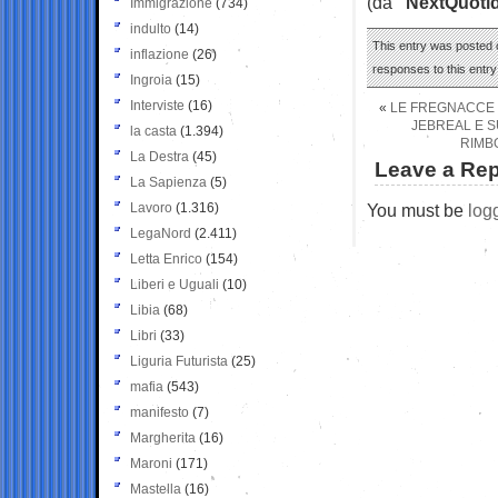
(da
“NextQuoti
Immigrazione
(734)
indulto
(14)
This entry was posted o
inflazione
(26)
responses to this entr
Ingroia
(15)
Interviste
(16)
«
LE FREGNACCE D
JEBREAL E S
la casta
(1.394)
RIMB
La Destra
(45)
Leave a Rep
La Sapienza
(5)
Lavoro
(1.316)
You must be
log
LegaNord
(2.411)
Letta Enrico
(154)
Liberi e Uguali
(10)
Libia
(68)
Libri
(33)
Liguria Futurista
(25)
mafia
(543)
manifesto
(7)
Margherita
(16)
Maroni
(171)
Mastella
(16)