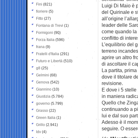
Fini
(821)
Luigi Di Maio è 
fioriere
(5)
del Quirinale e 
all’origine l’al
Fitto
(27)
leader delle Sard
Fontana di Trevi
(1)
come quando la s
Formigoni
(90)
conflitto di intere
Forza Italia
(596)
L’equilibrio del 
frana
(9)
terreno incandes
Fratelli d'Italia
(291)
aprire un altro 
Futuro e Libertà
(510)
di ascoltare il c
g8
(25)
La partita, prima
Gelmini
(68)
dove il titolare
Genova
(542)
revisione.
E dove i 5 stell
Giannino
(10)
in maniera radic
Giustizia
(5.784)
Quello che Zinga
governo
(5.799)
continuando a pie
Grasso
(22)
lui e dal suo par
Green Italia
(1)
Adesso è il mome
Grillo
(2.941)
seguire. O essere 
Idv
(4)