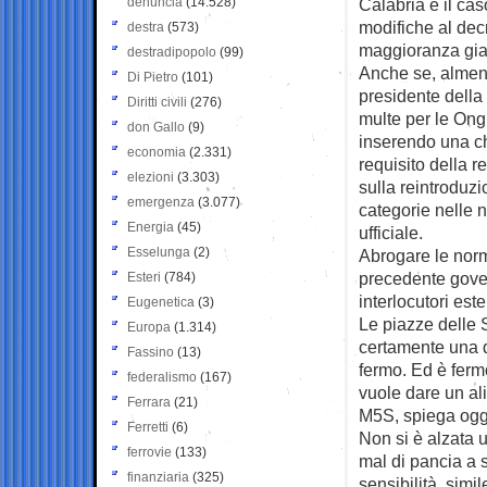
denuncia
(14.528)
Calabria e il cas
modifiche al decr
destra
(573)
maggioranza gial
destradipopolo
(99)
Anche se, almeno
Di Pietro
(101)
presidente della
Diritti civili
(276)
multe per le Ong 
don Gallo
(9)
inserendo una chi
economia
(2.331)
requisito della r
elezioni
(3.303)
sulla reintroduzi
emergenza
(3.077)
categorie nelle 
Energia
(45)
ufficiale.
Esselunga
(2)
Abrogare le norm
precedente gove
Esteri
(784)
interlocutori est
Eugenetica
(3)
Le piazze delle 
Europa
(1.314)
certamente una d
Fassino
(13)
fermo. Ed è ferm
federalismo
(167)
vuole dare un alib
Ferrara
(21)
M5S, spiega oggi
Ferretti
(6)
Non si è alzata 
ferrovie
(133)
mal di pancia a 
finanziaria
(325)
sensibilità simil