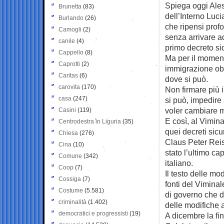
Spiega oggi Ales
Brunetta
(83)
dell’Interno Luci
Burlando
(26)
che ripensi profo
Camogli
(2)
senza arrivare ad
canile
(4)
primo decreto si
Cappello
(8)
Ma per il moment
Caprotti
(2)
immigrazione obb
Caritas
(6)
dove si può.
carovita
(170)
Non firmare più i 
casa
(247)
si può, impedire 
voler cambiare m
Casini
(119)
E così, al Vimina
Centrodestra in Liguria
(35)
quei decreti sic
Chiesa
(276)
Claus Peter Reis
Cina
(10)
stato l’ultimo ca
Comune
(342)
italiano.
Coop
(7)
Il testo delle mo
Cossiga
(7)
fonti del Viminal
Costume
(5.581)
di governo che d
criminalità
(1.402)
delle modifiche 
democratici e progressisti
(19)
A dicembre la fi