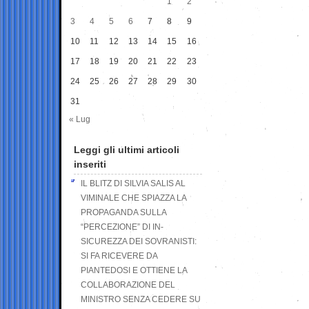
1
2
3
4
5
6
7
8
9
10
11
12
13
14
15
16
17
18
19
20
21
22
23
24
25
26
27
28
29
30
31
« Lug
Leggi gli ultimi articoli
inseriti
IL BLITZ DI SILVIA SALIS AL
VIMINALE CHE SPIAZZA LA
PROPAGANDA SULLA
“PERCEZIONE” DI IN-
SICUREZZA DEI SOVRANISTI:
SI FA RICEVERE DA
PIANTEDOSI E OTTIENE LA
COLLABORAZIONE DEL
MINISTRO SENZA CEDERE SU