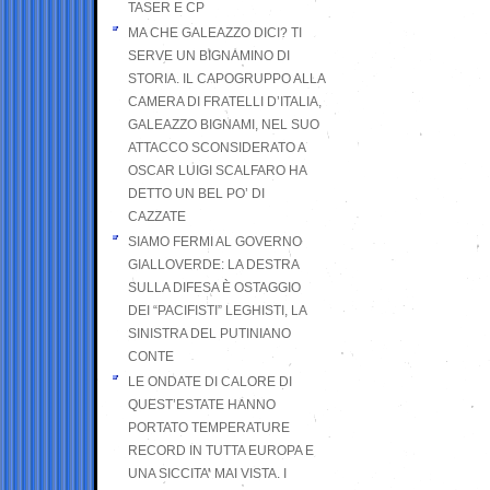
TASER E CP
MA CHE GALEAZZO DICI? TI
SERVE UN BIGNAMINO DI
STORIA. IL CAPOGRUPPO ALLA
CAMERA DI FRATELLI D’ITALIA,
GALEAZZO BIGNAMI, NEL SUO
ATTACCO SCONSIDERATO A
OSCAR LUIGI SCALFARO HA
DETTO UN BEL PO’ DI
CAZZATE
SIAMO FERMI AL GOVERNO
GIALLOVERDE: LA DESTRA
SULLA DIFESA È OSTAGGIO
DEI “PACIFISTI” LEGHISTI, LA
SINISTRA DEL PUTINIANO
CONTE
LE ONDATE DI CALORE DI
QUEST’ESTATE HANNO
PORTATO TEMPERATURE
RECORD IN TUTTA EUROPA E
UNA SICCITA’ MAI VISTA. I