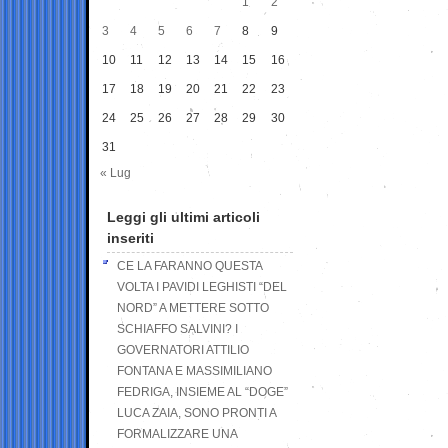
1
2
3
4
5
6
7
8
9
10
11
12
13
14
15
16
17
18
19
20
21
22
23
24
25
26
27
28
29
30
31
« Lug
Leggi gli ultimi articoli
inseriti
CE LA FARANNO QUESTA
VOLTA I PAVIDI LEGHISTI “DEL
NORD” A METTERE SOTTO
SCHIAFFO SALVINI? I
GOVERNATORI ATTILIO
FONTANA E MASSIMILIANO
FEDRIGA, INSIEME AL “DOGE”
LUCA ZAIA, SONO PRONTI A
FORMALIZZARE UNA