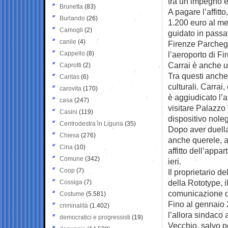
tra un impegno e 
Brunetta
(83)
A pagare l’affitt
Burlando
(26)
1.200 euro al me
Camogli
(2)
guidato in passa
canile
(4)
Firenze Parchegg
Cappello
(8)
l’aeroporto di F
Carrai è anche un
Caprotti
(2)
Tra questi anche 
Caritas
(6)
culturali. Carrai
carovita
(170)
è aggiudicato l’
casa
(247)
visitare Palazzo 
Casini
(119)
dispositivo noleg
Centrodestra in Liguria
(35)
Dopo aver duella
Chiesa
(276)
anche querele, al
Cina
(10)
affitto dell’appa
Comune
(342)
ieri.
Coop
(7)
Il proprietario 
della Rototype, i
Cossiga
(7)
comunicazione di
Costume
(5.581)
Fino al gennaio 2
criminalità
(1.402)
l’allora sindaco
democratici e progressisti
(19)
Vecchio, salvo p