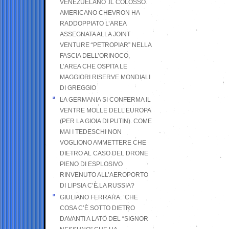
VENEZUELANO .IL COLOSSO
AMERICANO CHEVRON HA
RADDOPPIATO L’AREA
ASSEGNATA ALLA JOINT
VENTURE “PETROPIAR” NELLA
FASCIA DELL’ORINOCO,
L’AREA CHE OSPITA LE
MAGGIORI RISERVE MONDIALI
DI GREGGIO
LA GERMANIA SI CONFERMA IL
VENTRE MOLLE DELL’EUROPA
(PER LA GIOIA DI PUTIN). COME
MAI I TEDESCHI NON
VOGLIONO AMMETTERE CHE
DIETRO AL CASO DEL DRONE
PIENO DI ESPLOSIVO
RINVENUTO ALL’AEROPORTO
DI LIPSIA C’È LA RUSSIA?
GIULIANO FERRARA: ’CHE
COSA C’È SOTTO DIETRO
DAVANTI A LATO DEL “SIGNOR