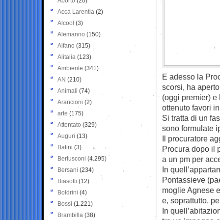
Aborto
(20)
Acca Larentia
(2)
Alcool
(3)
Alemanno
(150)
Alfano
(315)
Alitalia
(123)
Ambiente
(341)
E adesso la Proc
AN
(210)
scorsi, ha aperto
Animali
(74)
(oggi premier) e 
Arancioni
(2)
ottenuto favori i
arte
(175)
Si tratta di un f
Attentato
(329)
sono formulate ip
Auguri
(13)
Il procuratore a
Batini
(3)
Procura dopo il 
a un pm per acce
Berlusconi
(4.295)
In quell’apparta
Bersani
(234)
Pontassieve (pae
Biasotti
(12)
moglie Agnese e i
Boldrini
(4)
e, soprattutto, p
Bossi
(1.221)
In quell’abitazion
Brambilla
(38)