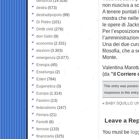
denuncia
(14.528)
non riusciva a so
destra
(573)
A tenere puntati 
destradipopolo
(99)
mostra che nell
Di Pietro
(101)
le opere di Jack
Diritti civili
(276)
Per l’esposizione
don Gallo
(9)
l’amministrazion
economia
(2.331)
Una dei due cur
filosofia, che a 
elezioni
(3.303)
Monte.
emergenza
(3.077)
Energia
(45)
Valentina Marot
Esselunga
(2)
(da
“il Corriere
Esteri
(784)
Eugenetica
(3)
This entry was posted o
responses to this entr
Europa
(1.314)
Fassino
(13)
«
BABY SQUILLO: UN
federalismo
(167)
Ferrara
(21)
Leave a Rep
Ferretti
(6)
ferrovie
(133)
You must be
log
finanziaria
(325)