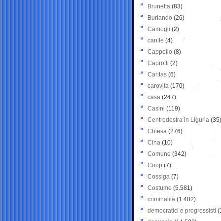
Brunetta
(83)
Burlando
(26)
Camogli
(2)
canile
(4)
Cappello
(8)
Caprotti
(2)
Caritas
(6)
carovita
(170)
casa
(247)
Casini
(119)
Centrodestra in Liguria
(35
Chiesa
(276)
Cina
(10)
Comune
(342)
Coop
(7)
Cossiga
(7)
Costume
(5.581)
criminalità
(1.402)
democratici e progressisti
(