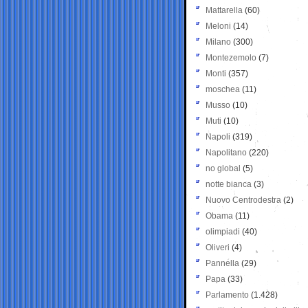
Mattarella
(60)
Meloni
(14)
Milano
(300)
Montezemolo
(7)
Monti
(357)
moschea
(11)
Musso
(10)
Muti
(10)
Napoli
(319)
Napolitano
(220)
no global
(5)
notte bianca
(3)
Nuovo Centrodestra
(2)
Obama
(11)
olimpiadi
(40)
Oliveri
(4)
Pannella
(29)
Papa
(33)
Parlamento
(1.428)