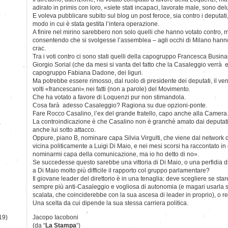
adirato in primis con loro, «siete stati incapaci, lavorate male, sono del
E voleva pubblicare subito sul blog un post feroce, sia contro i deputati, s
modo in cui è stata gestita l’intera operazione.
A finire nel mirino sarebbero non solo quelli che hanno votato contro, 
consentendo che si svolgesse l’assemblea – agli occhi di Milano hanno
crac.
Tra i voti contro ci sono stati quelli della capogruppo Francesca Busin
Giorgio Sorial (che da mesi si vanta del fatto che la Casaleggio verrà e
capogruppo Fabiana Dadone, dei liguri.
Ma potrebbe essere rimosso, dal ruolo di presidente dei deputati, il ve
volti «francescani» nei fatti (non a parole) del Movimento.
Che ha votato a favore di Loquenzi pur non stimandola.
Cosa farà adesso Casaleggio? Ragiona su due opzioni-ponte.
Fare Rocco Casalino, l’ex del grande fratello, capo anche alla Camera
La controindicazione è che Casalino non è granchè amato dai deputati
)
anche lui sotto attacco.
Oppure, piano B, nominare capa Silvia Virgulti, che viene dal network 
vicina politicamente a Luigi Di Maio, e nei mesi scorsi ha raccontato i
nominarmi capa della comunicazione, ma io ho detto di no».
Se succedesse questo sarebbe una vittoria di Di Maio, o una perfidia 
a Di Maio molto più difficile il rapporto col gruppo parlamentare?
Il giovane leader del direttorio è in una tenaglia: deve scegliere se sta
sempre più anti-Casaleggio e vogliosa di autonomia (e magari usarla 
scalata, che coinciderebbe con la sua ascesa di leader in proprio), o re
Una scelta da cui dipende la sua stessa carriera politica.
19)
Jacopo Iacoboni
(da “
La Stampa
“)