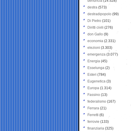
denuncia
(14.528)
destra
(573)
destradipopolo
(99)
Di Pietro
(101)
Diritti civili
(276)
don Gallo
(9)
economia
(2.331)
elezioni
(3.303)
emergenza
(3.077)
Energia
(45)
Esselunga
(2)
Esteri
(784)
Eugenetica
(3)
Europa
(1.314)
Fassino
(13)
federalismo
(167)
Ferrara
(21)
Ferretti
(6)
ferrovie
(133)
finanziaria
(325)