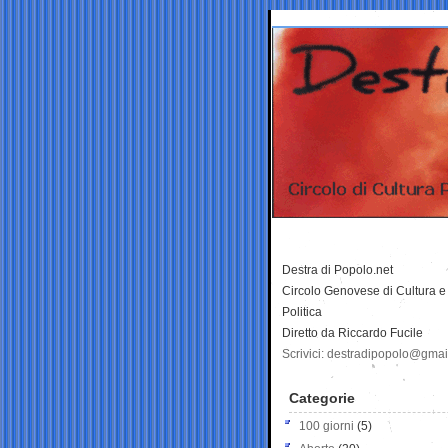
Destra di Popolo.net
Circolo Genovese di Cultura e
Politica
Diretto da Riccardo Fucile
Scrivici: destradipopolo@gma
Categorie
100 giorni
(5)