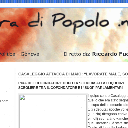
CASALEGGIO ATTACCA DI MAIO: “LAVORATE MALE, S
L’IRA DEL COFONDATORE DOPO LA SFIDUCIA ALLA LOQUENZI… 
SCEGLIERE TRA IL COFONDATORE E I “SUOI” PARLAMENTARI
Il golpe contro Casaleggio
quello che era stato segnal
il.com
la capa della comunicazi
tutti i deputati (poche volt
giudizio) ritengono «priv
e molti segnalano «anche p
quell’incarico», è stata sfi
Contro di lei nella tarda 