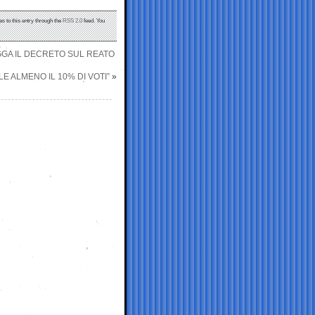
s to this entry through the
RSS 2.0
feed. You
LEGGA IL DECRETO SUL REATO
ALE ALMENO IL 10% DI VOTI”
»