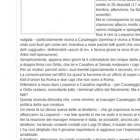
votato in 26 deputati (17 a
trentina, attenzione, ha fa
assente).
Ma le conseguenze (e sopra
clamoroso attacco rivolto
vanno indagate e spiegate 
Non è che la Loquenzi fos
vulgata – particolarmente vicina a Casaleggio (semmai è vicina a Rob
vista così fuori giri come ieri, investiva a male parole tutti quelli che c
dell’«agguato», definendoli «pezzi di m», e faceva girare la voce di un 
Artini nell’operazione).
Semplicemente, appena dieci giorni fa il cofondatore dei cinque stelle 
a doppia firma con Grillo, che lei e Casalino al Senato restavano i capi
Per un motivo: perchè sono i suoi tramite (specialmente il secondo, in r
La comunicazione nel M5S ha quasi la funzione di un ufficio di super-
trait d’union tra Roma e due capi che non sono a Roma.
Difendere a muso duro Loquenzi e Casalino significa – per Casaleggio –
e Grillo restano, nonostante tutto, i terminali ultimi del Movimento. Ma 
fatti?
Questa vicenda dimostra che, come minimo, al manager Casaleggio sfu
politica della sua creatura.
Un mese fa lui stesso aveva detto al direttorio – che gli esponeva la ne
affiancare» la Loquenzi – «se fate questo io me ne vado e vi lascio al v
Ieri la reazione del manager milanese è stata, se possibile, ancora più f
direttorio: ha tenuto costanti contatti con Luigi Di Maio, il leader dei cin
L’ha così strigliato che il giovane napoletano si aggirava con l’espres
arrabbiato.
Il direttorio, attenzione, ha votato compatto a favore della Loquenzi; 