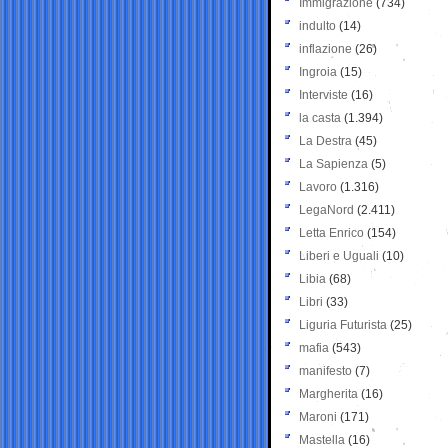
Immigrazione
(734)
indulto
(14)
inflazione
(26)
Ingroia
(15)
Interviste
(16)
la casta
(1.394)
La Destra
(45)
La Sapienza
(5)
Lavoro
(1.316)
LegaNord
(2.411)
Letta Enrico
(154)
Liberi e Uguali
(10)
Libia
(68)
Libri
(33)
Liguria Futurista
(25)
mafia
(543)
manifesto
(7)
Margherita
(16)
Maroni
(171)
Mastella
(16)