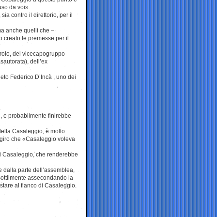
uso da voi».
ia contro il direttorio, per il
ma anche quelli che –
 creato le premesse per il
arolo, del vicecapogruppo
sautorata), dell’ex
neto Federico D’Incà , uno dei
.
, e probabilmente finirebbe
della Casaleggio, è molto
n giro che «Casaleggio voleva
di Casaleggio, che renderebbe
re dalla parte dell’assemblea,
sottilmente assecondando la
stare al fianco di Casaleggio.