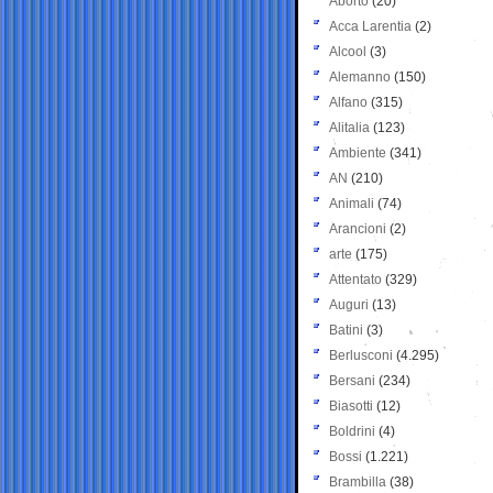
Aborto
(20)
Acca Larentia
(2)
Alcool
(3)
Alemanno
(150)
Alfano
(315)
Alitalia
(123)
Ambiente
(341)
AN
(210)
Animali
(74)
Arancioni
(2)
arte
(175)
Attentato
(329)
Auguri
(13)
Batini
(3)
Berlusconi
(4.295)
Bersani
(234)
Biasotti
(12)
Boldrini
(4)
Bossi
(1.221)
Brambilla
(38)