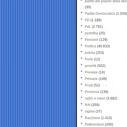
partito del popolo della libe
(30)
Partito Democratico
(1.034)
PD
(1.188)
PdL
(2.781)
pedofilia
(25)
Pensioni
(129)
Politica
(40.833)
polizia
(253)
Porto
(12)
povertà
(502)
Presepe
(14)
Primarie
(149)
Prodi
(52)
Provincia
(139)
radici e valori
(3.682)
RAI
(359)
rapine
(37)
Razzismo
(1.410)
Referendum
(200)