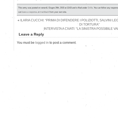
This entry was posted on venerdì, Giugno 26th, 2015 at 13:03 and is filed under
Grillo
. You can follow any response
can
leave a response
, or
trackback
from your own site.
«
ILARIA CUCCHI: “PRIMA DI DIFENDERE I POLIZIOTTI, SALVINI 
DI TORTURA”
INTERVISTA A CIVATI: “LA SINISTRA POSSIBILE V
Leave a Reply
You must be
logged in
to post a comment.