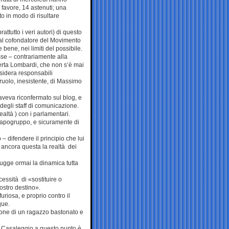
 favore, 14 astenuti; una
tto in modo di risultare
ttutto i veri autori) di questo
 al cofondatore del Movimento
bene, nei limiti del possibile.
se – contrariamente alla
erta Lombardi, che non s’è mai
onsidera responsabili
ruolo, inesistente, di Massimo
aveva riconfermato sul blog, e
 degli staff di comunicazione.
ealtà ) con i parlamentari.
capogruppo, e sicuramente di
 difendere il principio che lui
è ancora questa la realtà dei
gge ormai la dinamica tutta
cessità di «sostituire o
ostro destino».
uriosa, e proprio contro il
que.
sione di un ragazzo bastonato e
ma Casaleggio a questo punto è