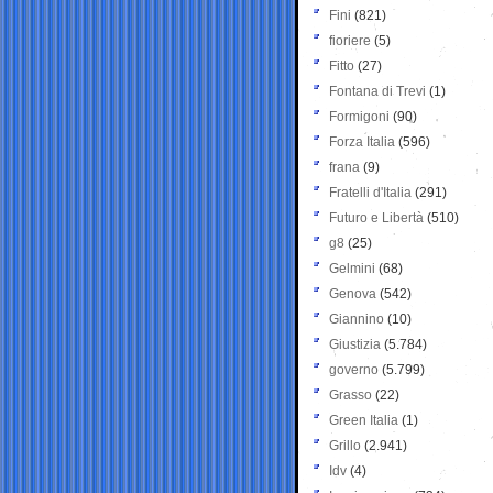
Fini
(821)
fioriere
(5)
Fitto
(27)
Fontana di Trevi
(1)
Formigoni
(90)
Forza Italia
(596)
frana
(9)
Fratelli d'Italia
(291)
Futuro e Libertà
(510)
g8
(25)
Gelmini
(68)
Genova
(542)
Giannino
(10)
Giustizia
(5.784)
governo
(5.799)
Grasso
(22)
Green Italia
(1)
Grillo
(2.941)
Idv
(4)