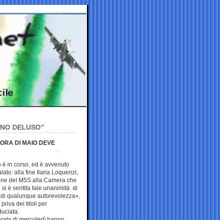
ONO DELUSO”
ORA DI MAIO DEVE
 è in corso, ed è avvenuto
ato: alla fine Ilaria Loquenzi,
one del M5S alla Camera che
e si è sentita tale unanimità di
a di qualunque autorevolezza»,
riva dei titoli per
duciata.
serata di mercoledì hanno