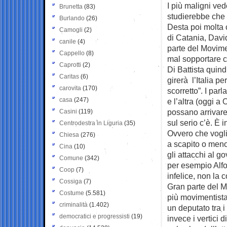
I più maligni ve
Brunetta
(83)
studierebbe che m
Burlando
(26)
Desta poi molta c
Camogli
(2)
di Catania, Davi
canile
(4)
parte del Movime
Cappello
(8)
mal sopportare ch
Caprotti
(2)
Di Battista quind
Caritas
(6)
girerà l’Italia pe
carovita
(170)
scorretto”. I par
casa
(247)
e l’altra (oggi 
possano arrivare
Casini
(119)
sul serio c’è. È 
Centrodestra in Liguria
(35)
Ovvero che vogli
Chiesa
(276)
a scapito o meno 
Cina
(10)
gli attacchi al g
Comune
(342)
per esempio Alfo
Coop
(7)
infelice, non la 
Cossiga
(7)
Gran parte del M
Costume
(5.581)
più movimentista 
criminalità
(1.402)
un deputato tra i
democratici e progressisti
(19)
invece i vertici 