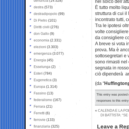
denuncia
(14.528)
nel solco dell’at
È tutto molto li
destra
(573)
struttura di cui
destradipopolo
(99)
incontrato tutti, 
Di Pietro
(101)
Tra le ipotesi ol
Diritti civili
(276)
volte consiglier
don Gallo
(9)
da consigliere c
economia
(2.331)
A breve si vota 
elezioni
(3.303)
prova. Ma è ancor
emergenza
(3.077)
sottosegretari e 
Energia
(45)
sono rimasti nel 
Esselunga
(2)
segnata in rosso
ciò dipenderà an
Esteri
(784)
Eugenetica
(3)
(da “
Huffington
Europa
(1.314)
Fassino
(13)
This entry was posted 
federalismo
(167)
responses to this entr
Ferrara
(21)
«
CALENDA E LA PO
Ferretti
(6)
DI BATTISTA: “
ferrovie
(133)
Leave a Rep
finanziaria
(325)