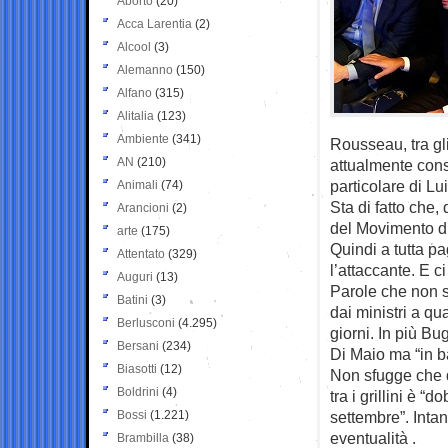
Aborto
(20)
Acca Larentia
(2)
Alcool
(3)
Alemanno
(150)
Alfano
(315)
Alitalia
(123)
Ambiente
(341)
Rousseau, tra gl
AN
(210)
attualmente cons
particolare di Lu
Animali
(74)
Sta di fatto che,
Arancioni
(2)
del Movimento di
arte
(175)
Quindi a tutta pa
Attentato
(329)
l’attaccante. E ci
Auguri
(13)
Parole che non s
Batini
(3)
dai ministri a qu
Berlusconi
(4.295)
giorni. In più Bu
Bersani
(234)
Di Maio ma “in b
Biasotti
(12)
Non sfugge che qu
Boldrini
(4)
tra i grillini è “
Bossi
(1.221)
settembre”. Intan
eventualità .
Brambilla
(38)