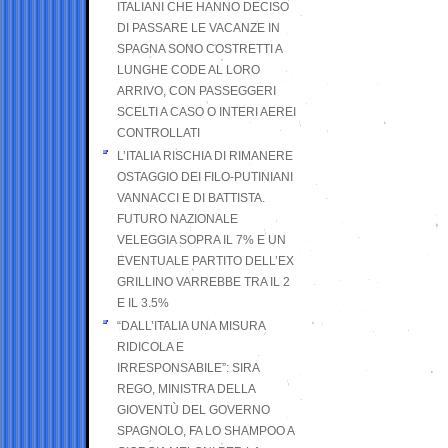
ITALIANI CHE HANNO DECISO
DI PASSARE LE VACANZE IN
SPAGNA SONO COSTRETTI A
LUNGHE CODE AL LORO
ARRIVO, CON PASSEGGERI
SCELTI A CASO O INTERI AEREI
CONTROLLATI
L’ITALIA RISCHIA DI RIMANERE
OSTAGGIO DEI FILO-PUTINIANI
VANNACCI E DI BATTISTA.
FUTURO NAZIONALE
VELEGGIA SOPRA IL 7% E UN
EVENTUALE PARTITO DELL’EX
GRILLINO VARREBBE TRA IL 2
E IL 3.5%
“DALL’ITALIA UNA MISURA
RIDICOLA E
IRRESPONSABILE”: SIRA
REGO, MINISTRA DELLA
GIOVENTÙ DEL GOVERNO
SPAGNOLO, FA LO SHAMPOO A