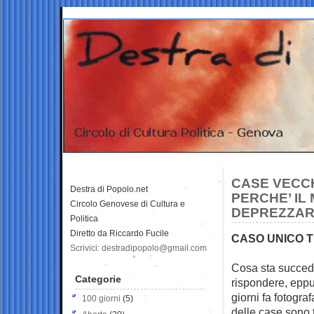
CASE VECCH
Destra di Popolo.net
PERCHE’ IL
Circolo Genovese di Cultura e
DEPREZZAR
Politica
Diretto da Riccardo Fucile
CASO UNICO 
Scrivici: destradipopolo@gmail.com
Cosa sta succede
Categorie
rispondere, eppu
giorni fa fotogra
100 giorni
(5)
delle case sono 