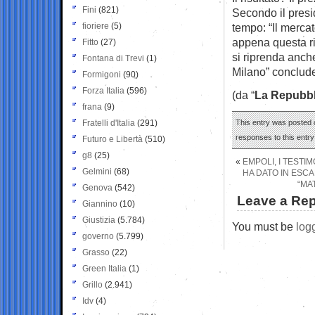
Fini
(821)
Secondo il presi
fioriere
(5)
tempo: “Il mercat
appena questa ri
Fitto
(27)
si riprenda anche 
Fontana di Trevi
(1)
Milano” conclude
Formigoni
(90)
Forza Italia
(596)
(da “
La Repubbl
frana
(9)
Fratelli d'Italia
(291)
This entry was posted 
responses to this entr
Futuro e Libertà
(510)
g8
(25)
«
EMPOLI, I TESTI
Gelmini
(68)
HA DATO IN ESC
“MAT
Genova
(542)
Leave a Rep
Giannino
(10)
Giustizia
(5.784)
You must be
log
governo
(5.799)
Grasso
(22)
Green Italia
(1)
Grillo
(2.941)
Idv
(4)