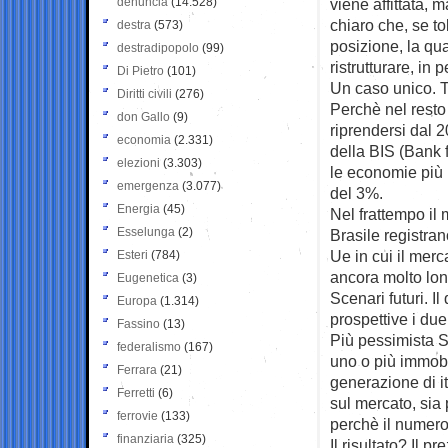
denuncia
(14.528)
viene affittata,
chiaro che, se to
destra
(573)
posizione, la qu
destradipopolo
(99)
ristrutturare, in pe
Di Pietro
(101)
Un caso unico. Tr
Diritti civili
(276)
Perchè nel resto
don Gallo
(9)
riprendersi dal 20
economia
(2.331)
della BIS (Bank f
elezioni
(3.303)
le economie più m
emergenza
(3.077)
del 3%.
Energia
(45)
Nel frattempo il
Esselunga
(2)
Brasile registran
Ue in cui il merc
Esteri
(784)
ancora molto lont
Eugenetica
(3)
Scenari futuri. I
Europa
(1.314)
prospettive i due
Fassino
(13)
Più pessimista Sg
federalismo
(167)
uno o più immobi
Ferrara
(21)
generazione di it
Ferretti
(6)
sul mercato, sia 
ferrovie
(133)
perchè il numero
finanziaria
(325)
Il risultato? Il 