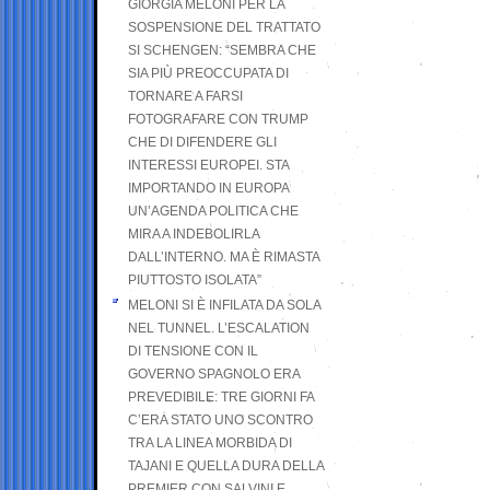
GIORGIA MELONI PER LA
SOSPENSIONE DEL TRATTATO
SI SCHENGEN: “SEMBRA CHE
SIA PIÙ PREOCCUPATA DI
TORNARE A FARSI
FOTOGRAFARE CON TRUMP
CHE DI DIFENDERE GLI
INTERESSI EUROPEI. STA
IMPORTANDO IN EUROPA
UN’AGENDA POLITICA CHE
MIRA A INDEBOLIRLA
DALL’INTERNO. MA È RIMASTA
PIUTTOSTO ISOLATA”
MELONI SI È INFILATA DA SOLA
NEL TUNNEL. L’ESCALATION
DI TENSIONE CON IL
GOVERNO SPAGNOLO ERA
PREVEDIBILE: TRE GIORNI FA
C’ERA STATO UNO SCONTRO
TRA LA LINEA MORBIDA DI
TAJANI E QUELLA DURA DELLA
PREMIER CON SALVINI E