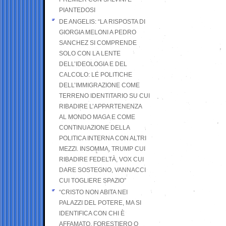
PIANTEDOSI
DE ANGELIS: “LA RISPOSTA DI
GIORGIA MELONI A PEDRO
SANCHEZ SI COMPRENDE
SOLO CON LA LENTE
DELL’IDEOLOGIA E DEL
CALCOLO: LE POLITICHE
DELL’IMMIGRAZIONE COME
TERRENO IDENTITARIO SU CUI
RIBADIRE L’APPARTENENZA
AL MONDO MAGA E COME
CONTINUAZIONE DELLA
POLITICA INTERNA CON ALTRI
MEZZI. INSOMMA, TRUMP CUI
RIBADIRE FEDELTÀ, VOX CUI
DARE SOSTEGNO, VANNACCI
CUI TOGLIERE SPAZIO”
“CRISTO NON ABITA NEI
PALAZZI DEL POTERE, MA SI
IDENTIFICA CON CHI È
AFFAMATO, FORESTIERO O