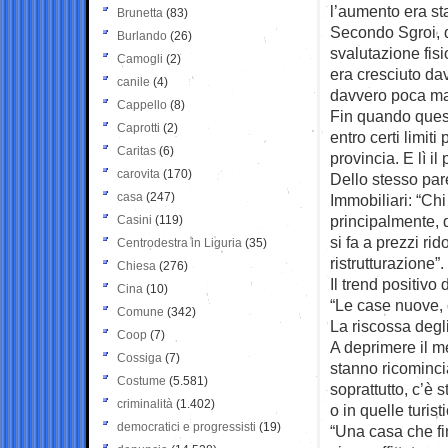
l’aumento era sta
Brunetta
(83)
Secondo Sgroi, q
Burlando
(26)
svalutazione fisi
Camogli
(2)
era cresciuto dav
canile
(4)
davvero poca ma
Cappello
(8)
Fin quando quest
Caprotti
(2)
entro certi limit
Caritas
(6)
provincia. E lì il
carovita
(170)
Dello stesso pare
casa
(247)
Immobiliari: “Ch
principalmente, d
Casini
(119)
si fa a prezzi rid
Centrodestra in Liguria
(35)
ristrutturazione”.
Chiesa
(276)
Il trend positivo
Cina
(10)
“Le case nuove, 
Comune
(342)
La riscossa degli a
Coop
(7)
A deprimere il me
Cossiga
(7)
stanno ricomincia
Costume
(5.581)
soprattutto, c’è s
criminalità
(1.402)
o in quelle turist
democratici e progressisti
(19)
“Una casa che fi