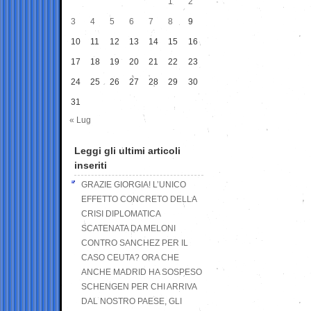
1
2
3
4
5
6
7
8
9
10
11
12
13
14
15
16
17
18
19
20
21
22
23
24
25
26
27
28
29
30
31
« Lug
Leggi gli ultimi articoli
inseriti
GRAZIE GIORGIA! L’UNICO
EFFETTO CONCRETO DELLA
CRISI DIPLOMATICA
SCATENATA DA MELONI
CONTRO SANCHEZ PER IL
CASO CEUTA? ORA CHE
ANCHE MADRID HA SOSPESO
SCHENGEN PER CHI ARRIVA
DAL NOSTRO PAESE, GLI