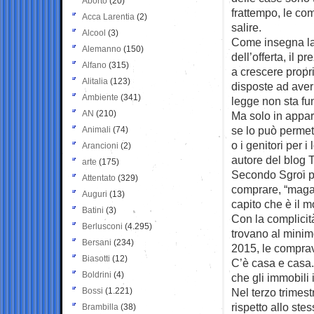
Aborto
(20)
frattempo, le co
Acca Larentia
(2)
salire.
Alcool
(3)
Come insegna la
Alemanno
(150)
dell’offerta, il p
Alfano
(315)
a crescere propr
Alitalia
(123)
disposte ad averl
Ambiente
(341)
legge non sta f
AN
(210)
Ma solo in appar
se lo può permett
Animali
(74)
o i genitori per 
Arancioni
(2)
autore del blog 
arte
(175)
Secondo Sgroi pr
Attentato
(329)
comprare, “maga
Auguri
(13)
capito che è il m
Batini
(3)
Con la complicità
Berlusconi
(4.295)
trovano al minimo
Bersani
(234)
2015, le comprave
Biasotti
(12)
C’è casa e casa. 
Boldrini
(4)
che gli immobili 
Bossi
(1.221)
Nel terzo trimest
rispetto allo st
Brambilla
(38)