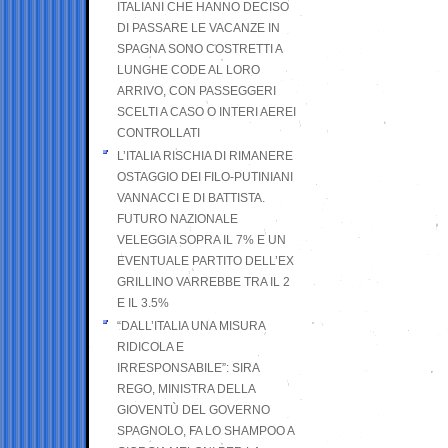
ITALIANI CHE HANNO DECISO
DI PASSARE LE VACANZE IN
SPAGNA SONO COSTRETTI A
LUNGHE CODE AL LORO
ARRIVO, CON PASSEGGERI
SCELTI A CASO O INTERI AEREI
CONTROLLATI
L’ITALIA RISCHIA DI RIMANERE
OSTAGGIO DEI FILO-PUTINIANI
VANNACCI E DI BATTISTA.
FUTURO NAZIONALE
VELEGGIA SOPRA IL 7% E UN
EVENTUALE PARTITO DELL’EX
GRILLINO VARREBBE TRA IL 2
E IL 3.5%
“DALL’ITALIA UNA MISURA
RIDICOLA E
IRRESPONSABILE”: SIRA
REGO, MINISTRA DELLA
GIOVENTÙ DEL GOVERNO
SPAGNOLO, FA LO SHAMPOO A