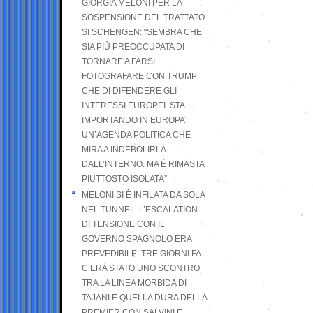
GIORGIA MELONI PER LA
SOSPENSIONE DEL TRATTATO
SI SCHENGEN: “SEMBRA CHE
SIA PIÙ PREOCCUPATA DI
TORNARE A FARSI
FOTOGRAFARE CON TRUMP
CHE DI DIFENDERE GLI
INTERESSI EUROPEI. STA
IMPORTANDO IN EUROPA
UN’AGENDA POLITICA CHE
MIRA A INDEBOLIRLA
DALL’INTERNO. MA È RIMASTA
PIUTTOSTO ISOLATA”
MELONI SI È INFILATA DA SOLA
NEL TUNNEL. L’ESCALATION
DI TENSIONE CON IL
GOVERNO SPAGNOLO ERA
PREVEDIBILE: TRE GIORNI FA
C’ERA STATO UNO SCONTRO
TRA LA LINEA MORBIDA DI
TAJANI E QUELLA DURA DELLA
PREMIER CON SALVINI E