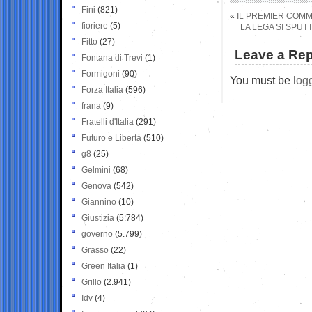
Fini
(821)
«
IL PREMIER COMM
fioriere
(5)
LA LEGA SI SPUTT
Fitto
(27)
Leave a Rep
Fontana di Trevi
(1)
Formigoni
(90)
You must be
log
Forza Italia
(596)
frana
(9)
Fratelli d'Italia
(291)
Futuro e Libertà
(510)
g8
(25)
Gelmini
(68)
Genova
(542)
Giannino
(10)
Giustizia
(5.784)
governo
(5.799)
Grasso
(22)
Green Italia
(1)
Grillo
(2.941)
Idv
(4)