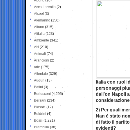
Aborto
(20)
Acca Larentia
(2)
Alcool
(3)
Alemanno
(150)
Alfano
(315)
Alitalia
(123)
Ambiente
(341)
AN
(210)
Animali
(74)
Arancioni
(2)
arte
(175)
Attentato
(329)
Auguri
(13)
Italia con ruoli
Batini
(3)
personaggi plur
dall’on Napoli a
Berlusconi
(4.295)
considerazion
Bersani
(234)
Biasotti
(12)
2) Per quali me
Boldrini
(4)
Nan è stato nom
Bossi
(1.221)
di fatto il part
Brambilla
(38)
evidenti?