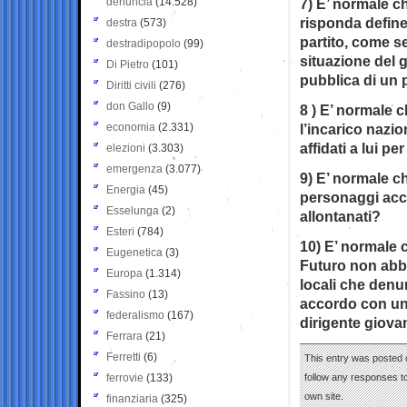
denuncia
(14.528)
7) E’ normale ch
risponda define
destra
(573)
partito, come se
destradipopolo
(99)
situazione del g
Di Pietro
(101)
pubblica di un 
Diritti civili
(276)
don Gallo
(9)
8 ) E’ normale
economia
(2.331)
l’incarico nazi
affidati a lui p
elezioni
(3.303)
emergenza
(3.077)
9) E’ normale c
Energia
(45)
personaggi accr
Esselunga
(2)
allontanati?
Esteri
(784)
10) E’ normale 
Eugenetica
(3)
Futuro non abbi
Europa
(1.314)
locali che denu
Fassino
(13)
accordo con un 
federalismo
(167)
dirigente giova
Ferrara
(21)
Ferretti
(6)
This entry was posted o
ferrovie
(133)
follow any responses to
own site.
finanziaria
(325)