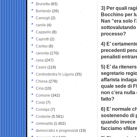
Brunetta
(83)
3) Per quali rag
Burlando
(26)
Bocchino per lu
Camogli
(2)
Nan “era solo l
canile
(4)
sottovalutando i
Cappello
(8)
processo?
Caprotti
(2)
4) E’ certamen
Caritas
(6)
precedenti pena
carovita
(170)
penalisti entra
casa
(247)
5) E’ da ritene
Casini
(119)
segretario regio
Centrodestra in Liguria
(35)
affarista indaga
Chiesa
(276)
quale sede di Fl
Cina
(10)
non c’era nulla 
Comune
(342)
fatto?
Coop
(7)
6) E’ normale ch
Cossiga
(7)
sostenendo di pa
Costume
(5.581)
quando invece l
criminalità
(1.402)
facciamo sfilare
democratici e progressisti
(19)