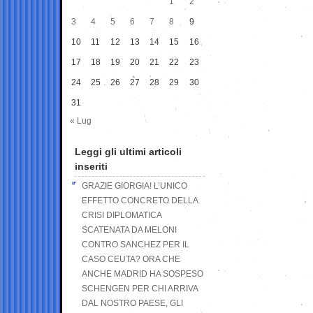
1
2
3
4
5
6
7
8
9
10
11
12
13
14
15
16
17
18
19
20
21
22
23
24
25
26
27
28
29
30
31
« Lug
Leggi gli ultimi articoli
inseriti
GRAZIE GIORGIA! L’UNICO
EFFETTO CONCRETO DELLA
CRISI DIPLOMATICA
SCATENATA DA MELONI
CONTRO SANCHEZ PER IL
CASO CEUTA? ORA CHE
ANCHE MADRID HA SOSPESO
SCHENGEN PER CHI ARRIVA
DAL NOSTRO PAESE, GLI