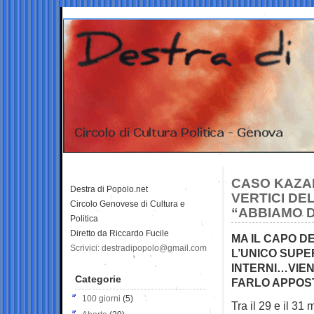
CASO KAZAK
Destra di Popolo.net
VERTICI DE
Circolo Genovese di Cultura e
“ABBIAMO D
Politica
Diretto da Riccardo Fucile
MA IL CAPO D
Scrivici: destradipopolo@gmail.com
L’UNICO SUPE
INTERNI…VIEN
Categorie
FARLO APPOST
100 giorni
(5)
Tra il 29 e il 3