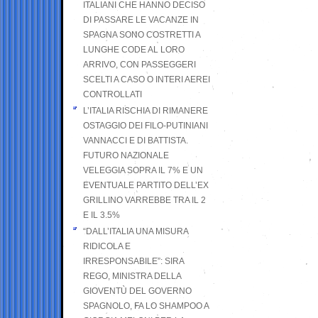
ITALIANI CHE HANNO DECISO
DI PASSARE LE VACANZE IN
SPAGNA SONO COSTRETTI A
LUNGHE CODE AL LORO
ARRIVO, CON PASSEGGERI
SCELTI A CASO O INTERI AEREI
CONTROLLATI
L’ITALIA RISCHIA DI RIMANERE
OSTAGGIO DEI FILO-PUTINIANI
VANNACCI E DI BATTISTA.
FUTURO NAZIONALE
VELEGGIA SOPRA IL 7% E UN
EVENTUALE PARTITO DELL’EX
GRILLINO VARREBBE TRA IL 2
E IL 3.5%
“DALL’ITALIA UNA MISURA
RIDICOLA E
IRRESPONSABILE”: SIRA
REGO, MINISTRA DELLA
GIOVENTÙ DEL GOVERNO
SPAGNOLO, FA LO SHAMPOO A