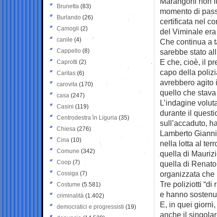
Marangoni non fu
Brunetta
(83)
momento di passa
Burlando
(26)
certificata nel c
Camogli
(2)
del Viminale era 
canile
(4)
Che continua a t
Cappello
(8)
sarebbe stato all
E che, cioè, il 
Caprotti
(2)
capo della polizi
Caritas
(6)
avrebbero agito i
carovita
(170)
quello che stav
casa
(247)
L’indagine volut
Casini
(119)
durante il questi
Centrodestra in Liguria
(35)
sull’accaduto, h
Chiesa
(276)
Lamberto Gianni
Cina
(10)
nella lotta al ter
Comune
(342)
quella di Mauriz
Coop
(7)
quella di Renato 
organizzata che 
Cossiga
(7)
Tre poliziotti “d
Costume
(5.581)
e hanno sostenuto
criminalità
(1.402)
E, in quei giorni
democratici e progressisti
(19)
anche il singola