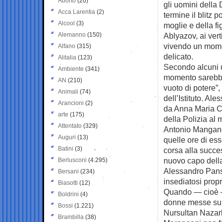
Aborto
(20)
gli uomini
della 
Acca Larentia
(2)
termine il blitz p
Alcool
(3)
moglie e della fi
Alemanno
(150)
Ablyazov, ai verti
vivendo un mome
Alfano
(315)
delicato.
Alitalia
(123)
Secondo alcuni u
Ambiente
(341)
momento sarebbe
AN
(210)
vuoto di potere”,
Animali
(74)
dell’Istituto. A
Arancioni
(2)
da Anna Maria Ca
arte
(175)
della Polizia al
Attentato
(329)
Antonio Manganel
Auguri
(13)
quelle ore di es
Batini
(3)
corsa alla succe
nuovo capo dell
Berlusconi
(4.295)
Alessandro Pansa
Bersani
(234)
insediatosi propr
Biasotti
(12)
Quando — cioè — 
Boldrini
(4)
donne messe su 
Bossi
(1.221)
Nursultan Nazar
Brambilla
(38)