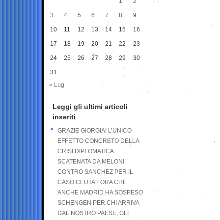
1
2
3
4
5
6
7
8
9
10
11
12
13
14
15
16
17
18
19
20
21
22
23
24
25
26
27
28
29
30
31
« Lug
Leggi gli ultimi articoli
inseriti
GRAZIE GIORGIA! L’UNICO
EFFETTO CONCRETO DELLA
CRISI DIPLOMATICA
SCATENATA DA MELONI
CONTRO SANCHEZ PER IL
CASO CEUTA? ORA CHE
ANCHE MADRID HA SOSPESO
SCHENGEN PER CHI ARRIVA
DAL NOSTRO PAESE, GLI