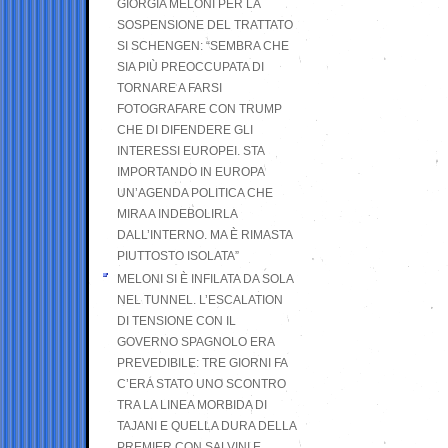
GIORGIA MELONI PER LA
SOSPENSIONE DEL TRATTATO
SI SCHENGEN: “SEMBRA CHE
SIA PIÙ PREOCCUPATA DI
TORNARE A FARSI
FOTOGRAFARE CON TRUMP
CHE DI DIFENDERE GLI
INTERESSI EUROPEI. STA
IMPORTANDO IN EUROPA
UN’AGENDA POLITICA CHE
MIRA A INDEBOLIRLA
DALL’INTERNO. MA È RIMASTA
PIUTTOSTO ISOLATA”
MELONI SI È INFILATA DA SOLA
NEL TUNNEL. L’ESCALATION
DI TENSIONE CON IL
GOVERNO SPAGNOLO ERA
PREVEDIBILE: TRE GIORNI FA
C’ERA STATO UNO SCONTRO
TRA LA LINEA MORBIDA DI
TAJANI E QUELLA DURA DELLA
PREMIER CON SALVINI E