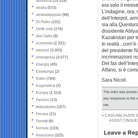
denuncia
(14.528)
era solo il minis
destra
(573)
L’indagine, ora,
destradipopolo
(99)
dell’Interpol, a
Di Pietro
(101)
sia alla Questura
Diritti civili
(276)
dissidente Ablyaz
don Gallo
(9)
Kazakistan per tr
economia
(2.331)
In realtà , com’è
del presidente N
elezioni
(3.303)
incriminazioni no
emergenza
(3.077)
Del fax dell’Int
Energia
(45)
Alfano, si è com
Esselunga
(2)
Esteri
(784)
Sara Nicoli
Eugenetica
(3)
This entry was posted o
Europa
(1.314)
any responses to this 
Fassino
(13)
site.
federalismo
(167)
Ferrara
(21)
«
CASO ABLYAZOV,
ASSIST CINQUE
Ferretti
(6)
ferrovie
(133)
Leave a Rep
finanziaria
(325)