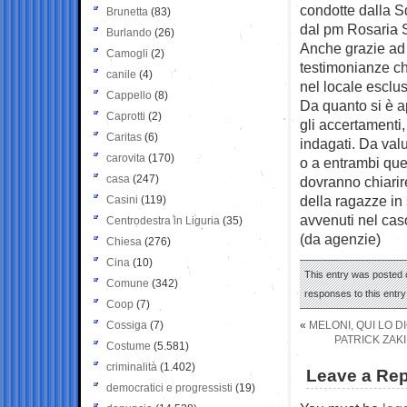
condotte dalla S
Brunetta
(83)
dal pm Rosaria St
Burlando
(26)
Anche grazie ad u
Camogli
(2)
testimonianze ch
canile
(4)
nel locale esclu
Cappello
(8)
Da quanto si è a
Caprotti
(2)
gli accertamenti,
Caritas
(6)
indagati. Da val
carovita
(170)
o a entrambi que
casa
(247)
dovranno chiarire
della ragazze in
Casini
(119)
avvenuti nel caso
Centrodestra in Liguria
(35)
(da agenzie)
Chiesa
(276)
Cina
(10)
This entry was posted o
Comune
(342)
responses to this entr
Coop
(7)
Cossiga
(7)
«
MELONI, QUI LO 
PATRICK ZAK
Costume
(5.581)
criminalità
(1.402)
Leave a Rep
democratici e progressisti
(19)