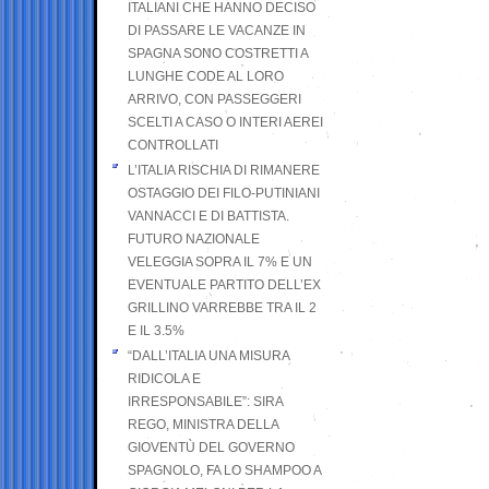
ITALIANI CHE HANNO DECISO
DI PASSARE LE VACANZE IN
SPAGNA SONO COSTRETTI A
LUNGHE CODE AL LORO
ARRIVO, CON PASSEGGERI
SCELTI A CASO O INTERI AEREI
CONTROLLATI
L’ITALIA RISCHIA DI RIMANERE
OSTAGGIO DEI FILO-PUTINIANI
VANNACCI E DI BATTISTA.
FUTURO NAZIONALE
VELEGGIA SOPRA IL 7% E UN
EVENTUALE PARTITO DELL’EX
GRILLINO VARREBBE TRA IL 2
E IL 3.5%
“DALL’ITALIA UNA MISURA
RIDICOLA E
IRRESPONSABILE”: SIRA
REGO, MINISTRA DELLA
GIOVENTÙ DEL GOVERNO
SPAGNOLO, FA LO SHAMPOO A