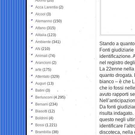
Aborto
(20)
Acca Larentia
(2)
Alcool
(3)
Alemanno
(150)
Alfano
(315)
Alitalia
(123)
Ambiente
(341)
Stando a quanto a
AN
(210)
Fonti giudiziarie
identificazione. 
Animali
(74)
nel registro degli
Arancioni
(2)
La 22enne nella d
arte
(175)
quanto drogata. 
Attentato
(329)
bianco – è che L
Auguri
(13)
che io fossi nell
Batini
(3)
avuto rapporti se
Berlusconi
(4.295)
Nell’anticipazion
Bersani
(234)
Da fonti giudizia
Biasotti
(12)
risulta indagato.
Boldrini
(4)
questo negli ulti
Bossi
(1.221)
identificare l’al
discoteca, nella 
Brambilla
(38)