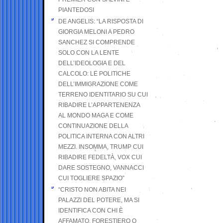
PIANTEDOSI
DE ANGELIS: “LA RISPOSTA DI
GIORGIA MELONI A PEDRO
SANCHEZ SI COMPRENDE
SOLO CON LA LENTE
DELL’IDEOLOGIA E DEL
CALCOLO: LE POLITICHE
DELL’IMMIGRAZIONE COME
TERRENO IDENTITARIO SU CUI
RIBADIRE L’APPARTENENZA
AL MONDO MAGA E COME
CONTINUAZIONE DELLA
POLITICA INTERNA CON ALTRI
MEZZI. INSOMMA, TRUMP CUI
RIBADIRE FEDELTÀ, VOX CUI
DARE SOSTEGNO, VANNACCI
CUI TOGLIERE SPAZIO”
“CRISTO NON ABITA NEI
PALAZZI DEL POTERE, MA SI
IDENTIFICA CON CHI È
AFFAMATO, FORESTIERO O