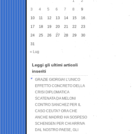
1
2
3
4
5
6
7
8
9
10
11
12
13
14
15
16
17
18
19
20
21
22
23
24
25
26
27
28
29
30
31
« Lug
Leggi gli ultimi articoli
inseriti
GRAZIE GIORGIA! L’UNICO
EFFETTO CONCRETO DELLA
CRISI DIPLOMATICA
SCATENATA DA MELONI
CONTRO SANCHEZ PER IL
CASO CEUTA? ORA CHE
ANCHE MADRID HA SOSPESO
SCHENGEN PER CHI ARRIVA
DAL NOSTRO PAESE, GLI