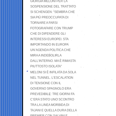
GIORGIA MELONI PER LA
SOSPENSIONE DEL TRATTATO
SI SCHENGEN: “SEMBRA CHE
SIA PIÙ PREOCCUPATA DI
TORNARE A FARSI
FOTOGRAFARE CON TRUMP
CHE DI DIFENDERE GLI
INTERESSI EUROPEI. STA
IMPORTANDO IN EUROPA
UN’AGENDA POLITICA CHE
MIRA A INDEBOLIRLA
DALL’INTERNO. MA È RIMASTA
PIUTTOSTO ISOLATA”
MELONI SI È INFILATA DA SOLA
NEL TUNNEL. L’ESCALATION
DI TENSIONE CON IL
GOVERNO SPAGNOLO ERA
PREVEDIBILE: TRE GIORNI FA
C’ERA STATO UNO SCONTRO
TRA LA LINEA MORBIDA DI
TAJANI E QUELLA DURA DELLA
PREMIER CON SALVINI E