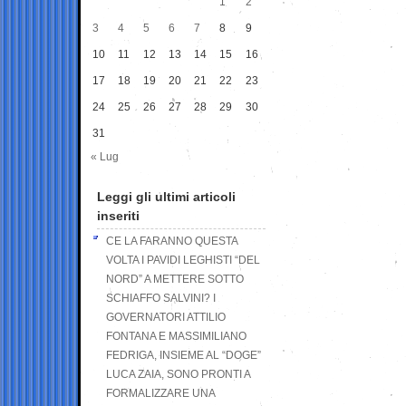
1
2
3
4
5
6
7
8
9
10
11
12
13
14
15
16
17
18
19
20
21
22
23
24
25
26
27
28
29
30
31
« Lug
Leggi gli ultimi articoli
inseriti
CE LA FARANNO QUESTA
VOLTA I PAVIDI LEGHISTI “DEL
NORD” A METTERE SOTTO
SCHIAFFO SALVINI? I
GOVERNATORI ATTILIO
FONTANA E MASSIMILIANO
FEDRIGA, INSIEME AL “DOGE”
LUCA ZAIA, SONO PRONTI A
FORMALIZZARE UNA