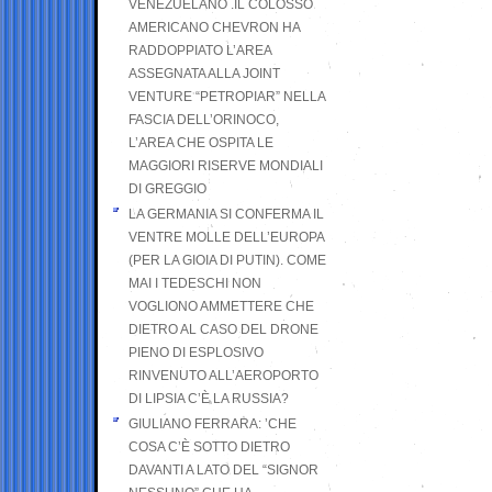
VENEZUELANO .IL COLOSSO
AMERICANO CHEVRON HA
RADDOPPIATO L’AREA
ASSEGNATA ALLA JOINT
VENTURE “PETROPIAR” NELLA
FASCIA DELL’ORINOCO,
L’AREA CHE OSPITA LE
MAGGIORI RISERVE MONDIALI
DI GREGGIO
LA GERMANIA SI CONFERMA IL
VENTRE MOLLE DELL’EUROPA
(PER LA GIOIA DI PUTIN). COME
MAI I TEDESCHI NON
VOGLIONO AMMETTERE CHE
DIETRO AL CASO DEL DRONE
PIENO DI ESPLOSIVO
RINVENUTO ALL’AEROPORTO
DI LIPSIA C’È LA RUSSIA?
GIULIANO FERRARA: ’CHE
COSA C’È SOTTO DIETRO
DAVANTI A LATO DEL “SIGNOR