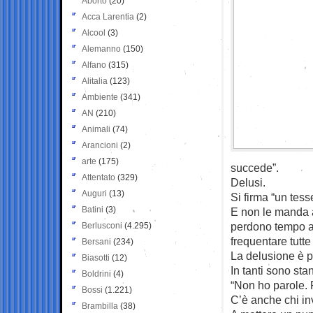
Aborto
(20)
Acca Larentia
(2)
Alcool
(3)
Alemanno
(150)
Alfano
(315)
Alitalia
(123)
Ambiente
(341)
AN
(210)
Animali
(74)
Arancioni
(2)
arte
(175)
succede”.
Attentato
(329)
Delusi.
Auguri
(13)
Si firma “un tess
Batini
(3)
E non le manda a
perdono tempo a c
Berlusconi
(4.295)
frequentare tutt
Bersani
(234)
La delusione è p
Biasotti
(12)
In tanti sono sta
Boldrini
(4)
“Non ho parole. Fo
Bossi
(1.221)
C’è anche chi inv
Brambilla
(38)