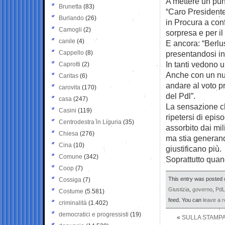
A mettere un punt
Brunetta
(83)
“Caro Presidente
Burlando
(26)
in Procura a conf
Camogli
(2)
sorpresa e per i
canile
(4)
E ancora: “Berlu
Cappello
(8)
presentandosi in 
In tanti vedono u
Caprotti
(2)
Anche con un nu
Caritas
(6)
andare al voto 
carovita
(170)
del Pdl”.
casa
(247)
La sensazione che
Casini
(119)
ripetersi di epi
Centrodestra in Liguria
(35)
assorbito dai mil
Chiesa
(276)
ma stia generan
Cina
(10)
giustificano più.
Comune
(342)
Soprattutto quand
Coop
(7)
This entry was posted o
Cossiga
(7)
Giustizia
,
governo
,
PdL
Costume
(5.581)
feed. You can
leave a 
criminalità
(1.402)
democratici e progressisti
(19)
«
SULLA STAMPA 