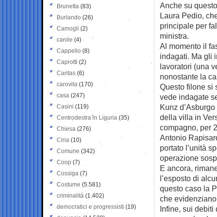
Anche su questo 
Brunetta
(83)
Laura Pedio, ch
Burlando
(26)
principale per fa
Camogli
(2)
ministra.
canile
(4)
Al momento il fa
Cappello
(8)
indagati. Ma gli 
Caprotti
(2)
lavoratori (una v
Caritas
(6)
nonostante la cas
carovita
(170)
Questo filone si 
casa
(247)
vede indagate se
Kunz d’Asburgo e
Casini
(119)
della villa in Ve
Centrodestra in Liguria
(35)
compagno, per 2,
Chiesa
(276)
Antonio Rapisard
Cina
(10)
portato l’unità s
Comune
(342)
operazione sospe
Coop
(7)
E ancora, rimane 
Cossiga
(7)
l’esposto di alcu
Costume
(5.581)
questo caso la P
criminalità
(1.402)
che evidenziano i
democratici e progressisti
(19)
Infine, sui debit