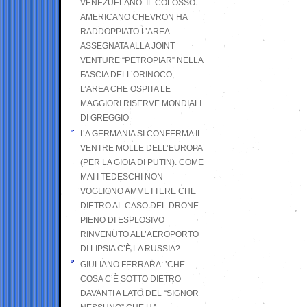
VENEZUELANO .IL COLOSSO
AMERICANO CHEVRON HA
RADDOPPIATO L’AREA
ASSEGNATA ALLA JOINT
VENTURE “PETROPIAR” NELLA
FASCIA DELL’ORINOCO,
L’AREA CHE OSPITA LE
MAGGIORI RISERVE MONDIALI
DI GREGGIO
LA GERMANIA SI CONFERMA IL
VENTRE MOLLE DELL’EUROPA
(PER LA GIOIA DI PUTIN). COME
MAI I TEDESCHI NON
VOGLIONO AMMETTERE CHE
DIETRO AL CASO DEL DRONE
PIENO DI ESPLOSIVO
RINVENUTO ALL’AEROPORTO
DI LIPSIA C’È LA RUSSIA?
GIULIANO FERRARA: ’CHE
COSA C’È SOTTO DIETRO
DAVANTI A LATO DEL “SIGNOR