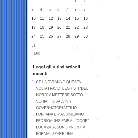
1
2
3
4
5
6
7
8
9
10
11
12
13
14
15
16
17
18
19
20
21
22
23
24
25
26
27
28
29
30
31
« Lug
Leggi gli ultimi articoli
inseriti
CE LA FARANNO QUESTA
VOLTA I PAVIDI LEGHISTI “DEL
NORD” A METTERE SOTTO
SCHIAFFO SALVINI? I
GOVERNATORI ATTILIO
FONTANA E MASSIMILIANO
FEDRIGA, INSIEME AL “DOGE”
LUCA ZAIA, SONO PRONTI A
FORMALIZZARE UNA