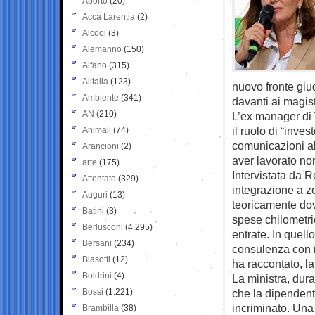
Aborto
(20)
Acca Larentia
(2)
Alcool
(3)
Alemanno
(150)
Alfano
(315)
Alitalia
(123)
nuovo fronte giud
Ambiente
(341)
davanti ai magistr
AN
(210)
L’ex manager di 
il ruolo di “inves
Animali
(74)
comunicazioni al
Arancioni
(2)
aver lavorato no
arte
(175)
Intervistata da R
Attentato
(329)
integrazione a ze
Auguri
(13)
teoricamente dov
Batini
(3)
spese chilometri
Berlusconi
(4.295)
entrate. In quell
Bersani
(234)
consulenza con i
Biasotti
(12)
ha raccontato, l
Boldrini
(4)
La ministra, dur
Bossi
(1.221)
che la dipendent
incriminato. Una 
Brambilla
(38)