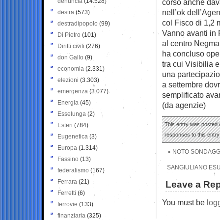
denuncia
(14.528)
corso anche dava
nell’ok dell’Agen
destra
(573)
col Fisco di 1,2 m
destradipopolo
(99)
Vanno avanti in 
Di Pietro
(101)
al centro Negma,
Diritti civili
(276)
ha concluso oper
don Gallo
(9)
tra cui Visibilia
economia
(2.331)
una partecipazio
elezioni
(3.303)
a settembre dovr
emergenza
(3.077)
semplificato ava
Energia
(45)
(da agenzie)
Esselunga
(2)
This entry was posted o
Esteri
(784)
responses to this entr
Eugenetica
(3)
Europa
(1.314)
«
NOTO SONDAGGI:
Fassino
(13)
SANGIULIANO ESULT
federalismo
(167)
Ferrara
(21)
Leave a Rep
Ferretti
(6)
You must be
log
ferrovie
(133)
finanziaria
(325)