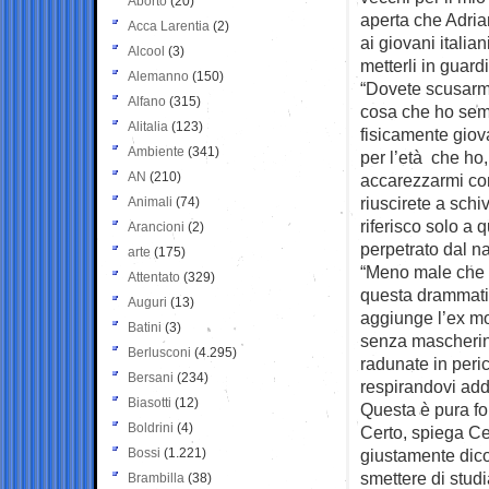
Aborto
(20)
aperta che Adria
Acca Larentia
(2)
ai giovani italia
Alcool
(3)
metterli in guard
Alemanno
(150)
“Dovete scusarm
Alfano
(315)
cosa che ho sem
Alitalia
(123)
fisicamente giov
Ambiente
(341)
per l’età che ho,
AN
(210)
accarezzarmi com
riuscirete a schi
Animali
(74)
riferisco solo a
Arancioni
(2)
perpetrato dal na
arte
(175)
“Meno male che c
Attentato
(329)
questa drammatic
Auguri
(13)
aggiunge l’ex mol
Batini
(3)
senza mascherina
Berlusconi
(4.295)
radunate in per
Bersani
(234)
respirandovi ad
Biasotti
(12)
Questa è pura fol
Boldrini
(4)
Certo, spiega Ce
Bossi
(1.221)
giustamente dico
smettere di studi
Brambilla
(38)