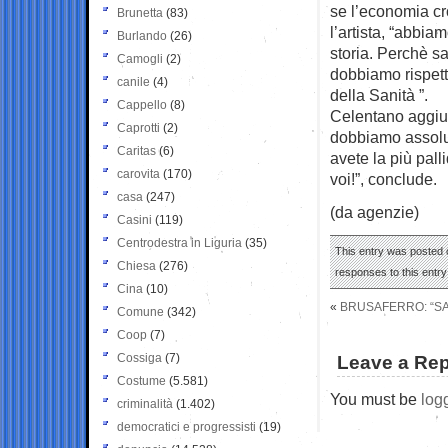
se l’economia cr
Brunetta
(83)
l’artista, “abbia
Burlando
(26)
storia. Perchè sa
Camogli
(2)
dobbiamo rispett
canile
(4)
della Sanità ”.
Cappello
(8)
Celentano aggiu
Caprotti
(2)
dobbiamo assolut
Caritas
(6)
avete la più pall
carovita
(170)
voi!”, conclude.
casa
(247)
(da agenzie)
Casini
(119)
Centrodestra in Liguria
(35)
This entry was posted o
Chiesa
(276)
responses to this entr
Cina
(10)
«
BRUSAFERRO: “SA
Comune
(342)
Coop
(7)
Cossiga
(7)
Leave a Rep
Costume
(5.581)
You must be
log
criminalità
(1.402)
democratici e progressisti
(19)