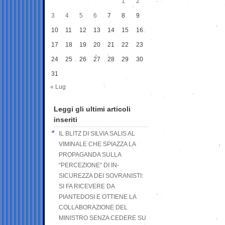
1
2
3
4
5
6
7
8
9
10
11
12
13
14
15
16
17
18
19
20
21
22
23
24
25
26
27
28
29
30
31
« Lug
Leggi gli ultimi articoli
inseriti
IL BLITZ DI SILVIA SALIS AL
VIMINALE CHE SPIAZZA LA
PROPAGANDA SULLA
“PERCEZIONE” DI IN-
SICUREZZA DEI SOVRANISTI:
SI FA RICEVERE DA
PIANTEDOSI E OTTIENE LA
COLLABORAZIONE DEL
MINISTRO SENZA CEDERE SU