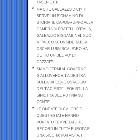
TASER E CP
MA CHE GALEAZZO DICI? TI
SERVE UN BIGNAMINO DI
STORIA. IL CAPOGRUPPO ALLA
CAMERA DI FRATELLI D’ITALIA,
GALEAZZO BIGNAMI, NEL SUO
ATTACCO SCONSIDERATO A
OSCAR LUIGI SCALFARO HA
DETTO UN BEL PO’ DI
CAZZATE
SIAMO FERMI AL GOVERNO
GIALLOVERDE: LA DESTRA
SULLA DIFESA È OSTAGGIO
DEI “PACIFISTI” LEGHISTI, LA
SINISTRA DEL PUTINIANO
CONTE
LE ONDATE DI CALORE DI
QUEST’ESTATE HANNO
PORTATO TEMPERATURE
RECORD IN TUTTA EUROPA E
UNA SICCITA’ MAI VISTA. I