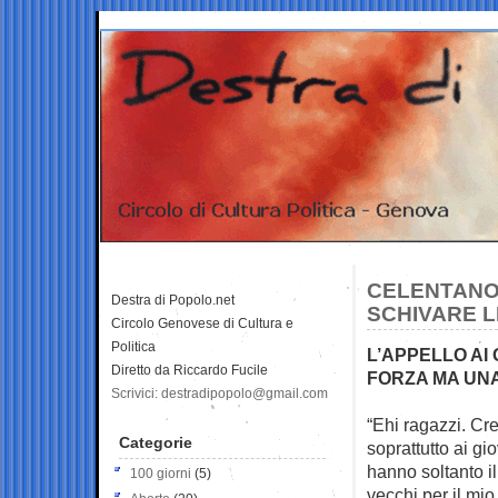
CELENTANO 
Destra di Popolo.net
SCHIVARE 
Circolo Genovese di Cultura e
Politica
L’APPELLO AI
Diretto da Riccardo Fucile
FORZA MA UNA
Scrivici: destradipopolo@gmail.com
“Ehi ragazzi. Cr
Categorie
soprattutto ai
gio
hanno soltanto il
100 giorni
(5)
vecchi per il mio 