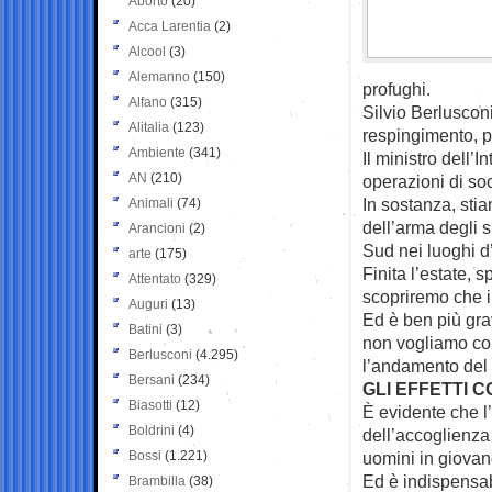
Aborto
(20)
Acca Larentia
(2)
Alcool
(3)
Alemanno
(150)
profughi.
Alfano
(315)
Silvio Berluscon
Alitalia
(123)
respingimento, p
Ambiente
(341)
Il ministro dell’
AN
(210)
operazioni di soc
In sostanza, sti
Animali
(74)
dell’arma degli 
Arancioni
(2)
Sud nei luoghi d
arte
(175)
Finita l’estate, 
Attentato
(329)
scopriremo che i
Auguri
(13)
Ed è ben più gra
Batini
(3)
non vogliamo con
Berlusconi
(4.295)
l’andamento del
Bersani
(234)
GLI EFFETTI 
Biasotti
(12)
È evidente che l’
Boldrini
(4)
dell’accoglienza 
Bossi
(1.221)
uomini in giovan
Ed è indispensab
Brambilla
(38)