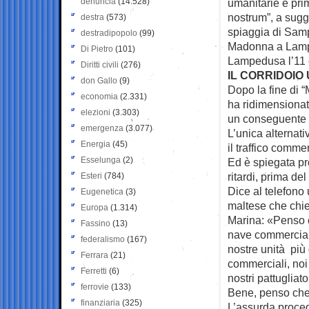
denuncia
(14.528)
umanitarie e pri
nostrum”, a sugge
destra
(573)
spiaggia di Sampi
destradipopolo
(99)
Madonna a Lamped
Di Pietro
(101)
Lampedusa l’11 
Diritti civili
(276)
IL CORRIDOIO
don Gallo
(9)
Dopo la fine di “
economia
(2.331)
ha ridimensionat
elezioni
(3.303)
un conseguente b
emergenza
(3.077)
L’unica alternati
Energia
(45)
il traffico comme
Esselunga
(2)
Ed è spiegata p
ritardi, prima de
Esteri
(784)
Dice al telefono 
Eugenetica
(3)
maltese che chied
Europa
(1.314)
Marina: «Penso 
Fassino
(13)
nave commercial
federalismo
(167)
nostre unità più 
Ferrara
(21)
commerciali, noi
Ferretti
(6)
nostri pattugliat
ferrovie
(133)
Bene, penso che
finanziaria
(325)
L’assurda proced