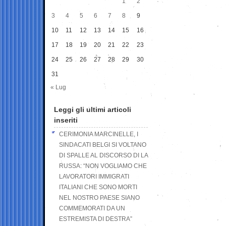
1
2
3
4
5
6
7
8
9
10
11
12
13
14
15
16
17
18
19
20
21
22
23
24
25
26
27
28
29
30
31
« Lug
Leggi gli ultimi articoli
inseriti
CERIMONIA MARCINELLE, I
SINDACATI BELGI SI VOLTANO
DI SPALLE AL DISCORSO DI LA
RUSSA: “NON VOGLIAMO CHE
LAVORATORI IMMIGRATI
ITALIANI CHE SONO MORTI
NEL NOSTRO PAESE SIANO
COMMEMORATI DA UN
ESTREMISTA DI DESTRA”