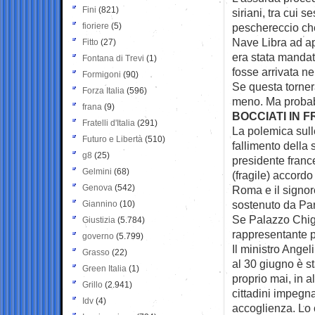
Fini
(821)
siriani, tra cui 
fioriere
(5)
peschereccio ch
Nave Libra ad ap
Fitto
(27)
era stata manda
Fontana di Trevi
(1)
fosse arrivata ne
Formigoni
(90)
Se questa torner
Forza Italia
(596)
meno. Ma probabi
frana
(9)
BOCCIATI IN 
Fratelli d'Italia
(291)
La polemica sulle
Futuro e Libertà
(510)
fallimento della s
g8
(25)
presidente franc
Gelmini
(68)
(fragile) accordo
Genova
(542)
Roma e il signore
sostenuto da Par
Giannino
(10)
Se Palazzo Chigi
Giustizia
(5.784)
rappresentante pe
governo
(5.799)
Il ministro Angel
Grasso
(22)
al 30 giugno è st
Green Italia
(1)
proprio mai, in a
Grillo
(2.941)
cittadini impegna
Idv
(4)
accoglienza. Lo 