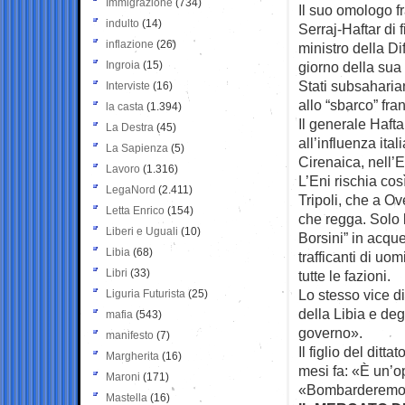
Immigrazione
(734)
Il suo omologo fr
indulto
(14)
Serraj-Haftar di 
inflazione
(26)
ministro della D
Ingroia
(15)
giorno della sua 
Stati subsaharia
Interviste
(16)
allo “sbarco” fra
la casta
(1.394)
Il generale Haftar
La Destra
(45)
all’influenza ita
La Sapienza
(5)
Cirenaica, nell’E
Lavoro
(1.316)
L’Eni rischia così
LegaNord
(2.411)
Tripoli, che a O
Letta Enrico
(154)
che regga. Solo 
Liberi e Uguali
(10)
Borsini” in acque
Libia
(68)
trafficanti di u
Libri
(33)
tutte le fazioni.
Lo stesso vice di
Liguria Futurista
(25)
della Libia e deg
mafia
(543)
governo».
manifesto
(7)
Il figlio del dit
Margherita
(16)
mesi fa: «È un’o
Maroni
(171)
«Bombarderemo le
Mastella
(16)