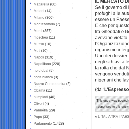
IL MERCATO D
Mattarella
(60)
Se il governo di
Meloni
(14)
profughi alle aut
Milano
(300)
essere un Paese 
Montezemolo
(7)
E che per questo 
Monti
(357)
tra Gheddafi e B
avevano vietato i
moschea
(11)
l’Organizzazione
Musso
(10)
organismo interg
Muti
(10)
Uno dei dossier 
Napoli
(319)
degli schiavi al
Napolitano
(220)
la rotta che dal 
no global
(5)
vengono venduti e
notte bianca
(3)
nigeriani che lav
Nuovo Centrodestra
(2)
(da “
L’Espresso
Obama
(11)
olimpiadi
(40)
This entry was posted o
Oliveri
(4)
responses to this entr
Pannella
(29)
«
L’ITALIA TRA I PA
Papa
(33)
Parlamento
(1.428)