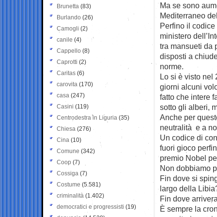
Ma se sono aumen
Brunetta
(83)
Mediterraneo de
Burlando
(26)
Perfino il codice
Camogli
(2)
ministero dell’In
canile
(4)
tra mansueti da 
Cappello
(8)
disposti a chiude
Caprotti
(2)
norme.
Caritas
(6)
Lo si è visto ne
carovita
(170)
giorni alcuni vol
casa
(247)
fatto che intere 
sotto gli alberi,
Casini
(119)
Anche per questo
Centrodestra in Liguria
(35)
neutralità e a n
Chiesa
(276)
Un codice di con
Cina
(10)
fuori gioco perf
Comune
(342)
premio Nobel per
Coop
(7)
Non dobbiamo però
Cossiga
(7)
Fin dove si spin
Costume
(5.581)
largo della Libia
criminalità
(1.402)
Fin dove arriver
democratici e progressisti
(19)
È sempre la cron