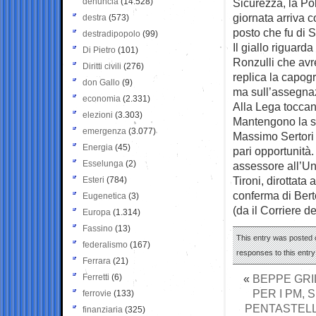
denuncia
(14.528)
Sicurezza, la Pol
giornata arriva 
destra
(573)
posto che fu di S
destradipopolo
(99)
Il giallo riguarda
Di Pietro
(101)
Ronzulli che avr
Diritti civili
(276)
replica la capog
don Gallo
(9)
ma sull’assegnazi
economia
(2.331)
Alla Lega toccano
elezioni
(3.303)
Mantengono la s
emergenza
(3.077)
Massimo Sertori 
Energia
(45)
pari opportunità
Esselunga
(2)
assessore all’Un
Tironi, dirottata
Esteri
(784)
conferma di Bert
Eugenetica
(3)
(da il Corriere d
Europa
(1.314)
Fassino
(13)
This entry was posted 
federalismo
(167)
responses to this entr
Ferrara
(21)
Ferretti
(6)
«
BEPPE GRI
PER I PM, 
ferrovie
(133)
PENTASTELL
finanziaria
(325)