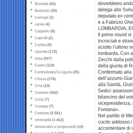
dovrebbero andar
Brunetta
(83)
delega allo Svil
Burlando
(26)
deputato ex cent
Camogli
(2)
e a Fabrizio Gher
canile
(4)
LOMBARDIA, EC
Cappello
(8)
Il primo round si 
Caprotti
(2)
incrociati e stra
Caritas
(6)
sciolto l’ultimo
carovita
(170)
lombarda. Con al
casa
(247)
Zecchi dalla pol
della giunta di 
Casini
(119)
Confermato alla 
Centrodestra in Liguria
(35)
dell’azzurro Gia
Chiesa
(276)
alla Sanità, Giul
Cina
(10)
Sedici assessori 
Comune
(342)
bilancino del vot
Coop
(7)
vicepresidenza, 
Cossiga
(7)
Fontana».
Costume
(5.581)
Nel partito di Me
criminalità
(1.402)
cucito addosso i
democratici e progressisti
(19)
accontentare di 