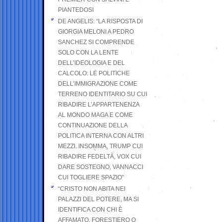
PIANTEDOSI
DE ANGELIS: “LA RISPOSTA DI
GIORGIA MELONI A PEDRO
SANCHEZ SI COMPRENDE
SOLO CON LA LENTE
DELL’IDEOLOGIA E DEL
CALCOLO: LE POLITICHE
DELL’IMMIGRAZIONE COME
TERRENO IDENTITARIO SU CUI
RIBADIRE L’APPARTENENZA
AL MONDO MAGA E COME
CONTINUAZIONE DELLA
POLITICA INTERNA CON ALTRI
MEZZI. INSOMMA, TRUMP CUI
RIBADIRE FEDELTÀ, VOX CUI
DARE SOSTEGNO, VANNACCI
CUI TOGLIERE SPAZIO”
“CRISTO NON ABITA NEI
PALAZZI DEL POTERE, MA SI
IDENTIFICA CON CHI È
AFFAMATO, FORESTIERO O