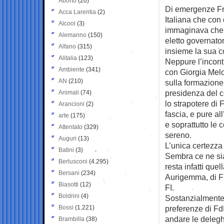
Aborto
(20)
Di emergenze Fr
Acca Larentia
(2)
Italiana che con 
Alcool
(3)
immaginava che 
Alemanno
(150)
eletto governato
Alfano
(315)
insieme la sua c
Alitalia
(123)
Neppure l’incont
Ambiente
(341)
con Giorgia Melo
AN
(210)
sulla formazione
presidenza del c
Animali
(74)
lo strapotere di 
Arancioni
(2)
fascia, e pure al
arte
(175)
e soprattutto le 
Attentato
(329)
sereno.
Auguri
(13)
L’unica certezza 
Batini
(3)
Sembra ce ne sia
Berlusconi
(4.295)
resta infatti que
Bersani
(234)
Aurigemma, di Fra
Biasotti
(12)
FI.
Boldrini
(4)
Sostanzialmente c
Bossi
(1.221)
preferenze di Fd
andare le deleghe
Brambilla
(38)