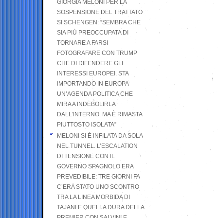
GIORGIA MELONI PER LA
SOSPENSIONE DEL TRATTATO
SI SCHENGEN: “SEMBRA CHE
SIA PIÙ PREOCCUPATA DI
TORNARE A FARSI
FOTOGRAFARE CON TRUMP
CHE DI DIFENDERE GLI
INTERESSI EUROPEI. STA
IMPORTANDO IN EUROPA
UN’AGENDA POLITICA CHE
MIRA A INDEBOLIRLA
DALL’INTERNO. MA È RIMASTA
PIUTTOSTO ISOLATA”
MELONI SI È INFILATA DA SOLA
NEL TUNNEL. L’ESCALATION
DI TENSIONE CON IL
GOVERNO SPAGNOLO ERA
PREVEDIBILE: TRE GIORNI FA
C’ERA STATO UNO SCONTRO
TRA LA LINEA MORBIDA DI
TAJANI E QUELLA DURA DELLA
PREMIER CON SALVINI E