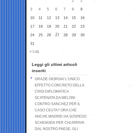
1
2
3
4
5
6
7
8
9
10
11
12
13
14
15
16
17
18
19
20
21
22
23
24
25
26
27
28
29
30
31
« Lug
Leggi gli ultimi articoli
inseriti
GRAZIE GIORGIA! L’UNICO
EFFETTO CONCRETO DELLA
CRISI DIPLOMATICA
SCATENATA DA MELONI
CONTRO SANCHEZ PER IL
CASO CEUTA? ORA CHE
ANCHE MADRID HA SOSPESO
SCHENGEN PER CHI ARRIVA
DAL NOSTRO PAESE, GLI