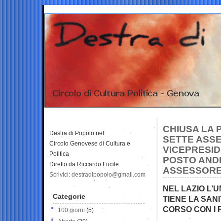
CHIUSA LA 
Destra di Popolo.net
SETTE ASSE
Circolo Genovese di Cultura e
VICEPRESI
Politica
POSTO AND
Diretto da Riccardo Fucile
ASSESSORE
Scrivici: destradipopolo@gmail.com
NEL LAZIO L’
Categorie
TIENE LA SANI
CORSO CON I 
100 giorni
(5)