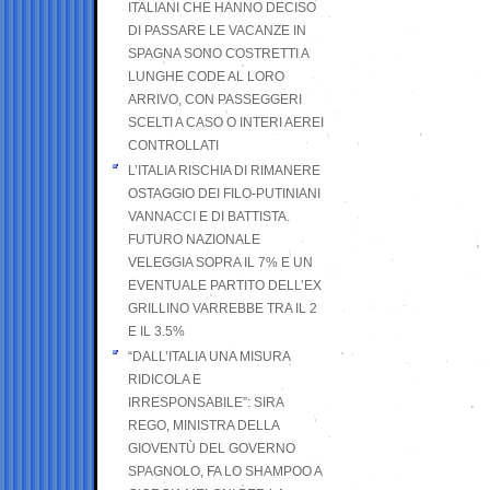
ITALIANI CHE HANNO DECISO
DI PASSARE LE VACANZE IN
SPAGNA SONO COSTRETTI A
LUNGHE CODE AL LORO
ARRIVO, CON PASSEGGERI
SCELTI A CASO O INTERI AEREI
CONTROLLATI
L’ITALIA RISCHIA DI RIMANERE
OSTAGGIO DEI FILO-PUTINIANI
VANNACCI E DI BATTISTA.
FUTURO NAZIONALE
VELEGGIA SOPRA IL 7% E UN
EVENTUALE PARTITO DELL’EX
GRILLINO VARREBBE TRA IL 2
E IL 3.5%
“DALL’ITALIA UNA MISURA
RIDICOLA E
IRRESPONSABILE”: SIRA
REGO, MINISTRA DELLA
GIOVENTÙ DEL GOVERNO
SPAGNOLO, FA LO SHAMPOO A