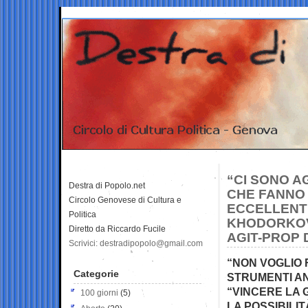
“CI SONO A
Destra di Popolo.net
CHE FANNO
Circolo Genovese di Cultura e
ECCELLENTE
Politica
KHODORKOVS
Diretto da Riccardo Fucile
AGIT-PROP 
Scrivici: destradipopolo@gmail.com
“NON VOGLIO 
Categorie
STRUMENTI AN
“VINCERE LA
100 giorni
(5)
LA POSSIBILIT