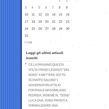
1
2
3
4
5
6
7
8
9
10
11
12
13
14
15
16
17
18
19
20
21
22
23
24
25
26
27
28
29
30
31
« Lug
Leggi gli ultimi articoli
inseriti
CE LA FARANNO QUESTA
VOLTA I PAVIDI LEGHISTI “DEL
NORD” A METTERE SOTTO
SCHIAFFO SALVINI? I
GOVERNATORI ATTILIO
FONTANA E MASSIMILIANO
FEDRIGA, INSIEME AL “DOGE”
LUCA ZAIA, SONO PRONTI A
FORMALIZZARE UNA