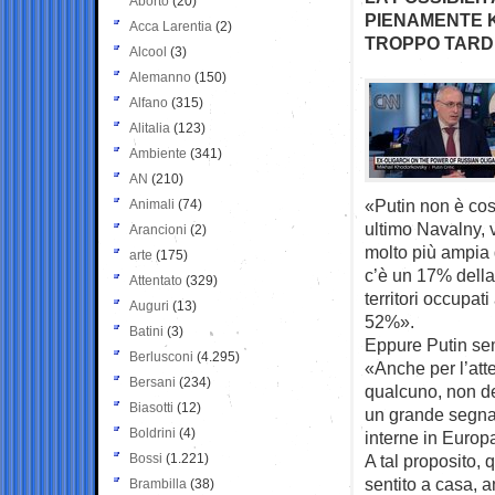
Aborto
(20)
PIENAMENTE K
Acca Larentia
(2)
TROPPO TARDI
Alcool
(3)
Alemanno
(150)
Alfano
(315)
Alitalia
(123)
Ambiente
(341)
AN
(210)
«Putin non è cos
Animali
(74)
ultimo Navalny, 
Arancioni
(2)
molto più ampia d
arte
(175)
c’è un 17% della
Attentato
(329)
territori occupat
Auguri
(13)
52%».
Batini
(3)
Eppure Putin se
Berlusconi
(4.295)
«Anche per l’att
Bersani
(234)
qualcuno, non de
Biasotti
(12)
un grande segnal
Boldrini
(4)
interne in Europ
Bossi
(1.221)
A tal proposito, 
sentito a casa, 
Brambilla
(38)