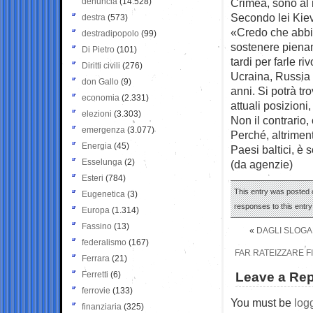
denuncia
(14.528)
Crimea, sono al 
Secondo lei Kiev
destra
(573)
«Credo che abbiam
destradipopolo
(99)
sostenere pienam
Di Pietro
(101)
tardi per farle ri
Diritti civili
(276)
Ucraina, Russia 
don Gallo
(9)
anni. Si potrà t
economia
(2.331)
attuali posizioni,
elezioni
(3.303)
Non il contrario
emergenza
(3.077)
Perché, altriment
Energia
(45)
Paesi baltici, è
Esselunga
(2)
(da agenzie)
Esteri
(784)
This entry was posted o
Eugenetica
(3)
responses to this entr
Europa
(1.314)
Fassino
(13)
«
DAGLI SLOGA
federalismo
(167)
FAR RATEIZZARE FI
Ferrara
(21)
Ferretti
(6)
Leave a Rep
ferrovie
(133)
You must be
log
finanziaria
(325)