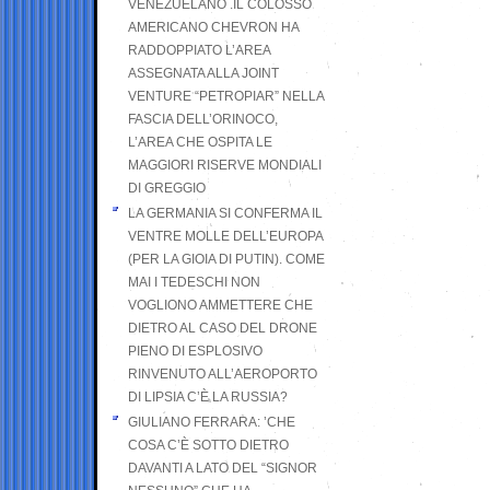
VENEZUELANO .IL COLOSSO
AMERICANO CHEVRON HA
RADDOPPIATO L’AREA
ASSEGNATA ALLA JOINT
VENTURE “PETROPIAR” NELLA
FASCIA DELL’ORINOCO,
L’AREA CHE OSPITA LE
MAGGIORI RISERVE MONDIALI
DI GREGGIO
LA GERMANIA SI CONFERMA IL
VENTRE MOLLE DELL’EUROPA
(PER LA GIOIA DI PUTIN). COME
MAI I TEDESCHI NON
VOGLIONO AMMETTERE CHE
DIETRO AL CASO DEL DRONE
PIENO DI ESPLOSIVO
RINVENUTO ALL’AEROPORTO
DI LIPSIA C’È LA RUSSIA?
GIULIANO FERRARA: ’CHE
COSA C’È SOTTO DIETRO
DAVANTI A LATO DEL “SIGNOR