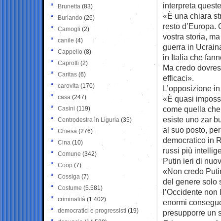
interpreta quest
Brunetta
(83)
«È una chiara str
Burlando
(26)
resto d’Europa. Ce
Camogli
(2)
vostra storia, m
canile
(4)
guerra in Ucrain
Cappello
(8)
in Italia che fa
Caprotti
(2)
Ma credo dovrest
Caritas
(6)
efficaci».
carovita
(170)
L’opposizione in
casa
(247)
«È quasi impossi
come quella che 
Casini
(119)
esiste uno zar b
Centrodestra in Liguria
(35)
al suo posto, pe
Chiesa
(276)
democratico in R
Cina
(10)
russi più intellig
Comune
(342)
Putin ieri di nuo
Coop
(7)
«Non credo Putin
Cossiga
(7)
del genere solo 
Costume
(5.581)
l’Occidente non 
criminalità
(1.402)
enormi conseguen
democratici e progressisti
(19)
presupporre un s