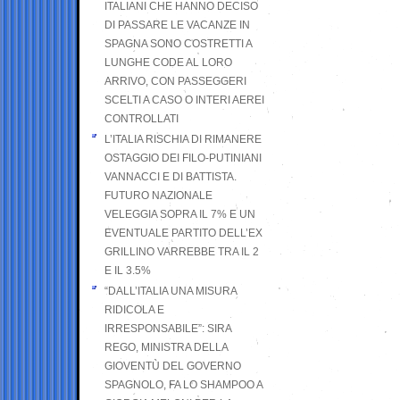
ITALIANI CHE HANNO DECISO
DI PASSARE LE VACANZE IN
SPAGNA SONO COSTRETTI A
LUNGHE CODE AL LORO
ARRIVO, CON PASSEGGERI
SCELTI A CASO O INTERI AEREI
CONTROLLATI
L’ITALIA RISCHIA DI RIMANERE
OSTAGGIO DEI FILO-PUTINIANI
VANNACCI E DI BATTISTA.
FUTURO NAZIONALE
VELEGGIA SOPRA IL 7% E UN
EVENTUALE PARTITO DELL’EX
GRILLINO VARREBBE TRA IL 2
E IL 3.5%
“DALL’ITALIA UNA MISURA
RIDICOLA E
IRRESPONSABILE”: SIRA
REGO, MINISTRA DELLA
GIOVENTÙ DEL GOVERNO
SPAGNOLO, FA LO SHAMPOO A