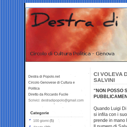
CI VOLEVA 
Destra di Popolo.net
SALVINI
Circolo Genovese di Cultura e
Politica
“NON POSSO S
Diretto da Riccardo Fucile
PUBBLICAMENT
Scrivici: destradipopolo@gmail.com
Quando Luigi Di 
Categorie
si infila con i su
prende in mano 
100 giorni
(5)
Il numero di Salv