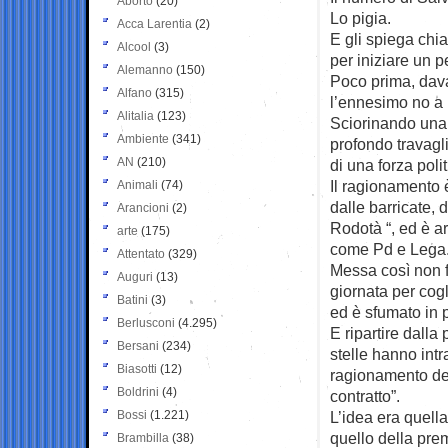
Aborto
(20)
Lo pigia.
Acca Larentia
(2)
E gli spiega chi
Alcool
(3)
per iniziare un p
Alemanno
(150)
Poco prima, dava
Alfano
(315)
l’ennesimo no a 
Alitalia
(123)
Sciorinando una f
Ambiente
(341)
profondo travagli
AN
(210)
di una forza pol
Il ragionamento è
Animali
(74)
dalle barricate, 
Arancioni
(2)
Rodotà “, ed è a
arte
(175)
come Pd e Lega. P
Attentato
(329)
Messa così non f
Auguri
(13)
giornata per cog
Batini
(3)
ed è sfumato in 
Berlusconi
(4.295)
E ripartire dalla
Bersani
(234)
stelle hanno intr
Biasotti
(12)
ragionamento dei 
Boldrini
(4)
contratto”.
Bossi
(1.221)
L’idea era quell
quello della pre
Brambilla
(38)