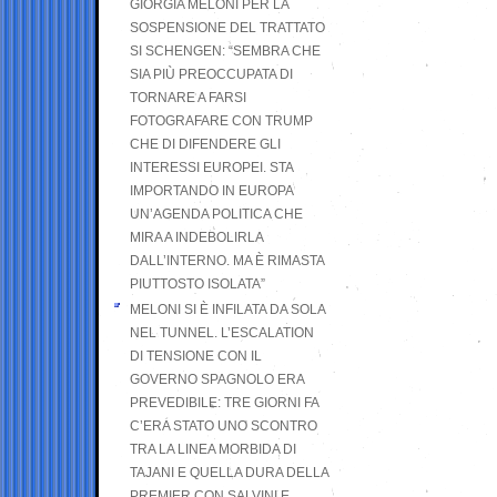
GIORGIA MELONI PER LA
SOSPENSIONE DEL TRATTATO
SI SCHENGEN: “SEMBRA CHE
SIA PIÙ PREOCCUPATA DI
TORNARE A FARSI
FOTOGRAFARE CON TRUMP
CHE DI DIFENDERE GLI
INTERESSI EUROPEI. STA
IMPORTANDO IN EUROPA
UN’AGENDA POLITICA CHE
MIRA A INDEBOLIRLA
DALL’INTERNO. MA È RIMASTA
PIUTTOSTO ISOLATA”
MELONI SI È INFILATA DA SOLA
NEL TUNNEL. L’ESCALATION
DI TENSIONE CON IL
GOVERNO SPAGNOLO ERA
PREVEDIBILE: TRE GIORNI FA
C’ERA STATO UNO SCONTRO
TRA LA LINEA MORBIDA DI
TAJANI E QUELLA DURA DELLA
PREMIER CON SALVINI E