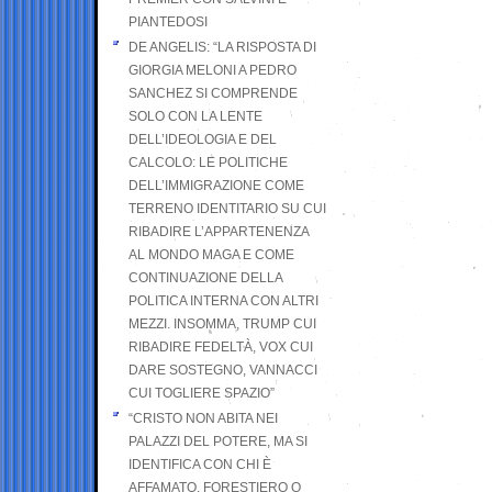
PIANTEDOSI
DE ANGELIS: “LA RISPOSTA DI
GIORGIA MELONI A PEDRO
SANCHEZ SI COMPRENDE
SOLO CON LA LENTE
DELL’IDEOLOGIA E DEL
CALCOLO: LE POLITICHE
DELL’IMMIGRAZIONE COME
TERRENO IDENTITARIO SU CUI
RIBADIRE L’APPARTENENZA
AL MONDO MAGA E COME
CONTINUAZIONE DELLA
POLITICA INTERNA CON ALTRI
MEZZI. INSOMMA, TRUMP CUI
RIBADIRE FEDELTÀ, VOX CUI
DARE SOSTEGNO, VANNACCI
CUI TOGLIERE SPAZIO”
“CRISTO NON ABITA NEI
PALAZZI DEL POTERE, MA SI
IDENTIFICA CON CHI È
AFFAMATO, FORESTIERO O