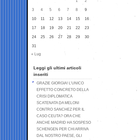
1
2
3
4
5
6
7
8
9
10
11
12
13
14
15
16
17
18
19
20
21
22
23
24
25
26
27
28
29
30
31
« Lug
Leggi gli ultimi articoli
inseriti
GRAZIE GIORGIA! L’UNICO
EFFETTO CONCRETO DELLA
CRISI DIPLOMATICA
SCATENATA DA MELONI
CONTRO SANCHEZ PER IL
CASO CEUTA? ORA CHE
ANCHE MADRID HA SOSPESO
SCHENGEN PER CHI ARRIVA
DAL NOSTRO PAESE, GLI