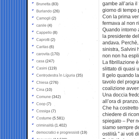
gambe all’aria il
Brunetta
(83)
giorno di tempo p
Burlando
(26)
Con la prima ver
Camogli
(2)
fermava al non ri
canile
(4)
Quando intorno al
Cappello
(8)
la presidente de
Caprotti
(2)
andava. Perchè, 
Caritas
(6)
sinistra, Salvini
carovita
(170)
non non ha esplic
casa
(247)
La fibrillazione è
slittato di quasi 
Casini
(119)
Il gelo quando la
Centrodestra in Liguria
(35)
tavolo del progr
Chiesa
(276)
coalizione avvers
Cina
(10)
Una doccia fredda
Comune
(342)
all’ora di pranzo.
Coop
(7)
Che ha costretto 
Cossiga
(7)
chiedere di rico
Costume
(5.581)
spiegato – Per no
criminalità
(1.402)
siamo sempre dett
democratici e progressisti
(19)
ostilità ” ai voti