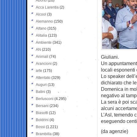
Aborto
(20)
Acca Larentia
(2)
Alcool
(3)
Alemanno
(150)
Alfano
(315)
Alitalia
(123)
Ambiente
(341)
AN
(210)
Giuliani.
Animali
(74)
Un appuntamento 
Arancioni
(2)
locali esponenti 
arte
(175)
Lo speaker dell’e
Attentato
(329)
dichiarato che le
Auguri
(13)
Domenica in molt
Batini
(3)
negativo al tampo
Berlusconi
(4.295)
La sera è poi scat
Bersani
(234)
alcuni accertamen
Biasotti
(12)
L’Asl, temendo ch
Boldrini
(4)
eseguendo centi
Bossi
(1.221)
(da agenzie)
Brambilla
(38)