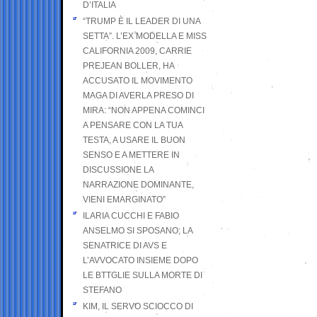
D’ITALIA
“TRUMP È IL LEADER DI UNA
SETTA”. L’EX MODELLA E MISS
CALIFORNIA 2009, CARRIE
PREJEAN BOLLER, HA
ACCUSATO IL MOVIMENTO
MAGA DI AVERLA PRESO DI
MIRA: “NON APPENA COMINCI
A PENSARE CON LA TUA
TESTA, A USARE IL BUON
SENSO E A METTERE IN
DISCUSSIONE LA
NARRAZIONE DOMINANTE,
VIENI EMARGINATO”
ILARIA CUCCHI E FABIO
ANSELMO SI SPOSANO; LA
SENATRICE DI AVS E
L’AVVOCATO INSIEME DOPO
LE BTTGLIE SULLA MORTE DI
STEFANO
KIM, IL SERVO SCIOCCO DI