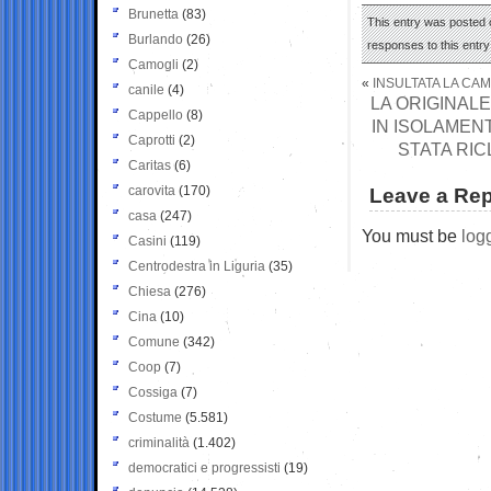
Brunetta
(83)
This entry was posted o
Burlando
(26)
responses to this entr
Camogli
(2)
«
INSULTATA LA CA
canile
(4)
LA ORIGINALE
Cappello
(8)
IN ISOLAMENT
Caprotti
(2)
STATA RIC
Caritas
(6)
carovita
(170)
Leave a Rep
casa
(247)
You must be
log
Casini
(119)
Centrodestra in Liguria
(35)
Chiesa
(276)
Cina
(10)
Comune
(342)
Coop
(7)
Cossiga
(7)
Costume
(5.581)
criminalità
(1.402)
democratici e progressisti
(19)