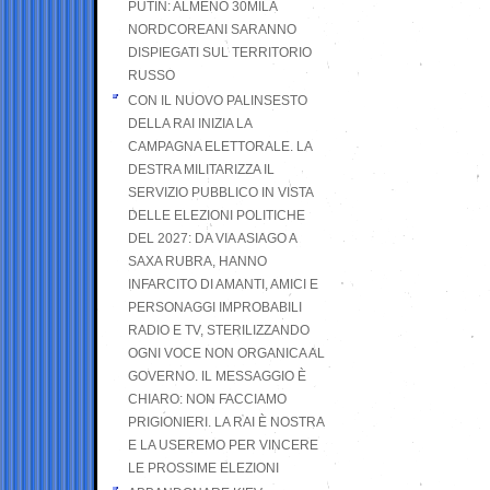
PUTIN: ALMENO 30MILA
NORDCOREANI SARANNO
DISPIEGATI SUL TERRITORIO
RUSSO
CON IL NUOVO PALINSESTO
DELLA RAI INIZIA LA
CAMPAGNA ELETTORALE. LA
DESTRA MILITARIZZA IL
SERVIZIO PUBBLICO IN VISTA
DELLE ELEZIONI POLITICHE
DEL 2027: DA VIA ASIAGO A
SAXA RUBRA, HANNO
INFARCITO DI AMANTI, AMICI E
PERSONAGGI IMPROBABILI
RADIO E TV, STERILIZZANDO
OGNI VOCE NON ORGANICA AL
GOVERNO. IL MESSAGGIO È
CHIARO: NON FACCIAMO
PRIGIONIERI. LA RAI È NOSTRA
E LA USEREMO PER VINCERE
LE PROSSIME ELEZIONI