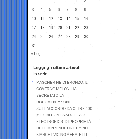
1
2
3
4
5
6
7
8
9
10
11
12
13
14
15
16
17
18
19
20
21
22
23
24
25
26
27
28
29
30
31
« Lug
Leggi gli ultimi articoli
inseriti
MASCHERINE DI BRONZO, IL
GOVERNO MELONI HA
SECRETATO LA
DOCUMENTAZIONE
SULL’ACCORDO DA OLTRE 100
MILIONI CON LA SOCIETÀ JC
ELECTRONICS, DI PROPRIETÀ
DELL’IMPRENDITORE DARIO
BIANCHI, VICINO A FRATELLI